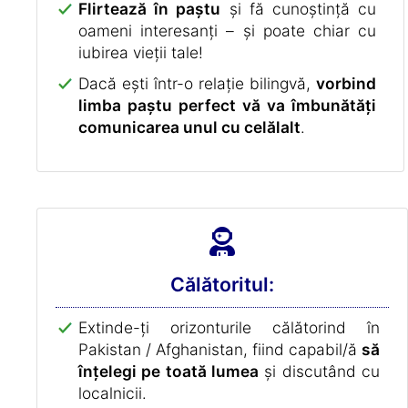
Flirtează în paștu
și fă cunoștință cu
oameni interesanți – și poate chiar cu
iubirea vieții tale!
Dacă ești într-o relație bilingvă,
vorbind
limba paștu perfect vă va îmbunătăți
comunicarea unul cu celălalt
.
Călătoritul:
Extinde-ți orizonturile călătorind în
Pakistan / Afghanistan, fiind capabil/ă
să
înțelegi pe toată lumea
și discutând cu
localnicii.