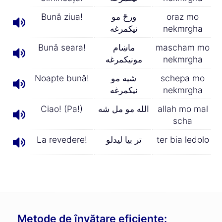
Bună ziua!
ورحً مو
oraz mo
نیکمرغه
nekmrgha
Bună seara!
ماښام
mascham mo
مونیکمرغه
nekmrgha
Noapte bună!
شپه مو
schepa mo
نیکمرغه
nekmrgha
Ciao! (Pa!)
الله مو مل شه
allah mo mal
scha
La revedere!
تر بیا لیدلو
ter bia ledolo
Metode de învățare eficiente: