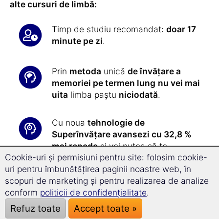
alte cursuri de limbă:
Timp de studiu recomandat:
doar 17
minute pe zi
.
Prin
metoda
unică
de învățare a
memoriei pe termen lung
nu vei mai
uita
limba paștu
niciodată
.
Cu noua
tehnologie de
Superînvățare avansezi cu 32,8 %
mai repede
și vei putea să te
Cookie-uri și permisiuni pentru site: folosim cookie-
concentrezi mai bine.
uri pentru îmbunătățirea paginii noastre web, în
scopuri de marketing și pentru realizarea de analize
Toate exercițiile ți se vor oferi cu
conform
politicii de confidențialitate
.
exactitate de către software-ul
Refuz toate
Accept toate »
nostru: astfel
înveți paștu in mod