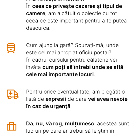
În
ceea ce privește cazarea și tipul de
camere
, am alcătuit o colecție cu tot
ceea ce este important pentru a te putea
descurca.
Cum ajung la gară? Scuzați-mă, unde
este cel mai apropiat oficiu poștal?
În cadrul cursului pentru călătorie vei
învăța
cum poți să întrebi unde se află
cele mai importante locuri
.
Pentru orice eventualitate, am pregătit o
listă de
expresii
de care
vei avea nevoie
în caz de urgență
.
Da
,
nu
,
vă rog
,
mulțumesc
: acestea sunt
lucruri pe care ar trebui să le știm în