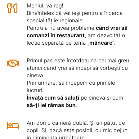
Meniul, vă rog!
Bineînțeles că vei ieși pentru a încerca
specialitățile regionale.
Pentru a nu avea probleme
când vrei să
comanzi în restaurant
, am dezvoltat o
lecție separată pe tema „
mâncare
”.
Primul pas este întotdeauna cel mai greu
atunci când vrei să începi să vorbești cu
cineva.
Prin urmare, să începem cu primele
lucruri:
Învață cum să saluți
pe cineva și cum
să-ți iei rămas bun
.
Am dori o cameră dublă. Și un pătuț de
copii. Și, dacă este posibil, cu mic dejun
în dimineața următoare.