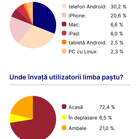
telefon Android:
30,2 %
iPhone:
20,6 %
Mac:
6,6 %
iPad:
6,0 %
tabletă Android:
2,5 %
PC cu Linux:
2,3 %
Unde învață utilizatorii limba paștu?
Acasă
72,4 %
În deplasare
6,5 %
Ambele
21,0 %