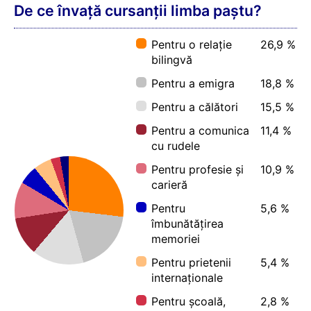
De ce învață cursanții limba paștu?
Pentru o relație
26,9 %
bilingvă
Pentru a emigra
18,8 %
Pentru a călători
15,5 %
Pentru a comunica
11,4 %
cu rudele
Pentru profesie și
10,9 %
carieră
Pentru
5,6 %
îmbunătățirea
memoriei
Pentru prietenii
5,4 %
internaționale
Pentru școală,
2,8 %