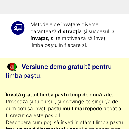
complet automat și extrem de
eficient
.
Metodele de învățare diverse
garantează
distracția
și succesul la
învățat
, și te motivează să înveți
limba paștu în fiecare zi.
Versiune demo gratuită pentru
limba paștu:
Învață gratuit limba paștu timp de două zile.
Probează și tu cursul, și convinge-te singur/ă de
cum poți să înveți paștu
mult mai repede
decât ai
fi crezut că este posibil.
Descoperă cum poți să înveți în sfârșit limba paștu