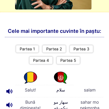
Cele mai importante cuvinte în paștu:
Salut!
سلام
salam
Bună
سهار مو
sahar mo
dimineaţa!
نیکمرغه
nekmrgha