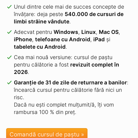
Unul dintre cele mai de succes concepte de
învățare: deja peste
540.000 de cursuri de
limbi străine vândute
.
Adecvat pentru
Windows
,
Linux
,
Mac OS
,
iPhone
,
telefoane cu Android
,
iPad
și
tabelete cu Android
.
Cea mai nouă versiune: cursul de paștu
pentru călătorie a fost
revizuit complet în
2026
.
Garanție de 31 de zile de returnare a banilor
:
încearcă cursul pentru călătorie fără nici un
risc.
Dacă nu ești complet mulțumit/ă, îți vom
rambursa 100 % din preț.
Comandă cursul de paștu »