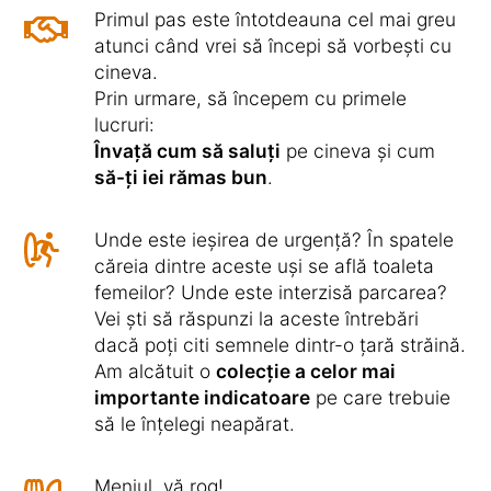
Primul pas este întotdeauna cel mai greu
atunci când vrei să începi să vorbești cu
cineva.
Prin urmare, să începem cu primele
lucruri:
Învață cum să saluți
pe cineva și cum
să-ți iei rămas bun
.
Unde este ieșirea de urgență? În spatele
căreia dintre aceste uși se află toaleta
femeilor? Unde este interzisă parcarea?
Vei ști să răspunzi la aceste întrebări
dacă poți citi semnele dintr-o țară străină.
Am alcătuit o
colecție a celor mai
importante indicatoare
pe care trebuie
să le înțelegi neapărat.
Meniul, vă rog!