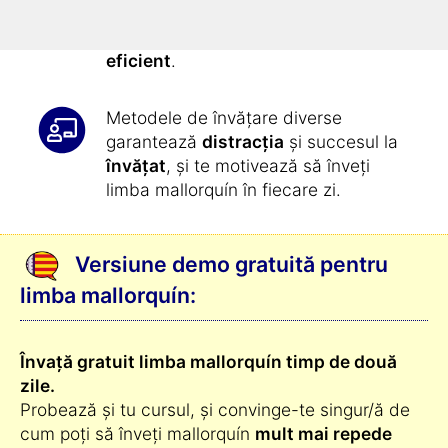
nostru: astfel
înveți mallorquín in
mod complet automat și extrem de
eficient
.
Metodele de învățare diverse
garantează
distracția
și succesul la
învățat
, și te motivează să înveți
limba mallorquín în fiecare zi.
Versiune demo gratuită pentru
limba mallorquín:
Învață gratuit limba mallorquín timp de două
zile.
Probează și tu cursul, și convinge-te singur/ă de
cum poți să înveți mallorquín
mult mai repede