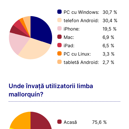
PC cu Windows:
30,7 %
telefon Android:
30,4 %
iPhone:
19,5 %
Mac:
6,9 %
iPad:
6,5 %
PC cu Linux:
3,3 %
tabletă Android:
2,7 %
Unde învață utilizatorii limba
mallorquín?
Acasă
75,6 %