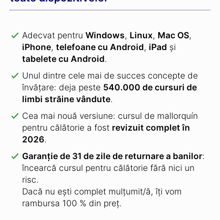
Adecvat pentru
Windows
,
Linux
,
Mac OS
,
iPhone
,
telefoane cu Android
,
iPad
și
tabelete cu Android
.
Unul dintre cele mai de succes concepte de
învățare: deja peste
540.000 de cursuri de
limbi străine vândute
.
Cea mai nouă versiune: cursul de mallorquín
pentru călătorie a fost
revizuit complet în
2026
.
Garanție de 31 de zile de returnare a banilor
:
încearcă cursul pentru călătorie fără nici un
risc.
Dacă nu ești complet mulțumit/ă, îți vom
rambursa 100 % din preț.