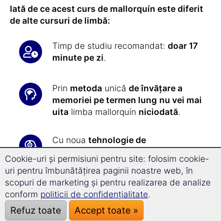
Iată de ce acest curs de mallorquín este diferit
de alte cursuri de limbă:
Timp de studiu recomandat:
doar 17
minute pe zi
.
Prin
metoda
unică
de învățare a
memoriei pe termen lung
nu vei mai
uita
limba mallorquín
niciodată
.
Cu noua
tehnologie de
Superînvățare avansezi cu 31,8 %
Cookie-uri și permisiuni pentru site: folosim cookie-
mai repede
și vei putea să te
uri pentru îmbunătățirea paginii noastre web, în
concentrezi mai bine.
scopuri de marketing și pentru realizarea de analize
conform
politicii de confidențialitate
.
Toate exercițiile ți se vor oferi cu
Refuz toate
Accept toate »
exactitate de către software-ul