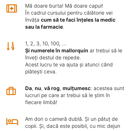
Mă doare burta! Mă doare capul!
În cadrul cursului pentru călătorie vei
învăța
cum să te faci înțeles la medic
sau la farmacie
.
1, 2, 3, 10, 100, ...
Și numerele în mallorquín
ar trebui să le
înveți destul de repede.
Acest lucru te va ajuta și atunci când
plătești ceva.
Da
,
nu
,
vă rog
,
mulțumesc
: acestea sunt
lucruri pe care ar trebui să le știm în
fiecare limbă!
Am dori o cameră dublă. Și un pătuț de
copii. Și, dacă este posibil, cu mic dejun