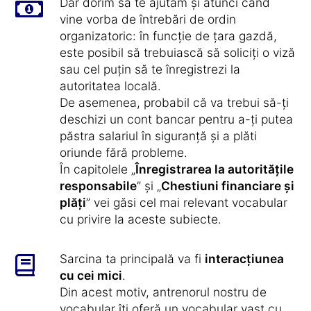
Dar dorim să te ajutăm și atunci când
vine vorba de întrebări de ordin
organizatoric: în funcție de țara gazdă,
este posibil să trebuiască să soliciți o viză
sau cel puțin să te înregistrezi la
autoritatea locală.
De asemenea, probabil că va trebui să-ți
deschizi un cont bancar pentru a-ți putea
păstra salariul în siguranță și a plăti
oriunde fără probleme.
În capitolele „
Înregistrarea la autoritățile
responsabile
” și „
Chestiuni financiare și
plăți
” vei găsi cel mai relevant vocabular
cu privire la aceste subiecte.
Sarcina ta principală va fi
interacțiunea
cu cei mici
.
Din acest motiv, antrenorul nostru de
vocabular îți oferă un vocabular vast cu