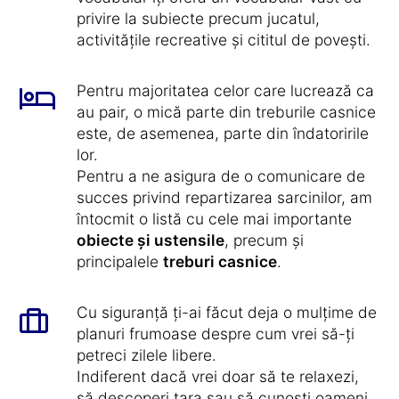
privire la subiecte precum jucatul,
activitățile recreative și cititul de povești.
Pentru majoritatea celor care lucrează ca
au pair, o mică parte din treburile casnice
este, de asemenea, parte din îndatoririle
lor.
Pentru a ne asigura de o comunicare de
succes privind repartizarea sarcinilor, am
întocmit o listă cu cele mai importante
obiecte și ustensile
, precum și
principalele
treburi casnice
.
Cu siguranță ți-ai făcut deja o mulțime de
planuri frumoase despre cum vrei să-ți
petreci zilele libere.
Indiferent dacă vrei doar să te relaxezi,
să descoperi țara sau să cunoști oameni