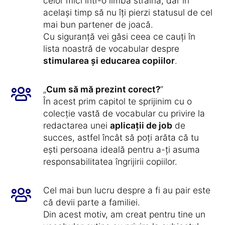
celor mici într-o limbă străină, dar în
același timp să nu îți pierzi statusul de cel
mai bun partener de joacă.
Cu siguranță vei găsi ceea ce cauți în
lista noastră de vocabular despre
stimularea și educarea copiilor
.
„
Cum să mă prezint corect?
”
În acest prim capitol te sprijinim cu o
colecție vastă de vocabular cu privire la
redactarea unei
aplicații de job
de
succes, astfel încât să poți arăta că tu
ești persoana ideală pentru a-ți asuma
responsabilitatea îngrijirii copiilor.
Cel mai bun lucru despre a fi au pair este
că devii parte a familiei.
Din acest motiv, am creat pentru tine un