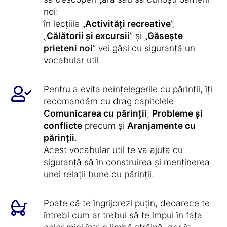
noi:
în lecțiile „
Activități recreative
”,
„
Călătorii și excursii
” și „
Găsește
prieteni noi
” vei găsi cu siguranță un
vocabular util.
Pentru a evita neînțelegerile cu părinții, îți
recomandăm cu drag capitolele
Comunicarea cu părinții
,
Probleme și
conflicte
precum și
Aranjamente cu
părinții
.
Acest vocabular util te va ajuta cu
siguranță să în construirea și menținerea
unei relații bune cu părinții.
Poate că te îngrijorezi puțin, deoarece te
întrebi cum ar trebui să te impui în fața