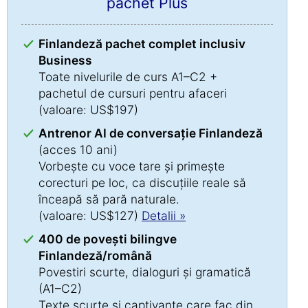
pachet Plus
Finlandeză pachet complet inclusiv
Business
Toate nivelurile de curs A1–C2 +
pachetul de cursuri pentru afaceri
(valoare: US$197)
Antrenor AI de conversație Finlandeză
(acces 10 ani)
Vorbește cu voce tare și primește
corecturi pe loc, ca discuțiile reale să
înceapă să pară naturale.
(valoare: US$127)
Detalii »
400 de povești bilingve
Finlandeză/română
Povestiri scurte, dialoguri și gramatică
(A1–C2)
Texte scurte și captivante care fac din