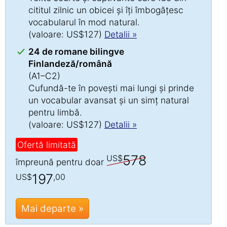
cititul zilnic un obicei și îți îmbogățesc
vocabularul în mod natural.
(valoare: US$127)
Detalii »
24 de romane bilingve
Finlandeză/română
(A1–C2)
Cufundă-te în povești mai lungi și prinde
un vocabular avansat și un simț natural
pentru limbă.
(valoare: US$127)
Detalii »
Ofertă limitată
578
US$
împreună pentru doar
197
US$
,00
Mai departe »