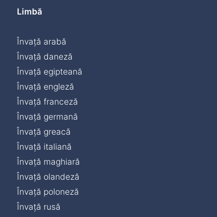
Limbă
Învață arabă
Învață daneză
Învață egipteană
Învață engleză
Învață franceză
Învață germană
Învață greacă
Învață italiană
Învață maghiară
Învață olandeză
Învață poloneză
Învață rusă