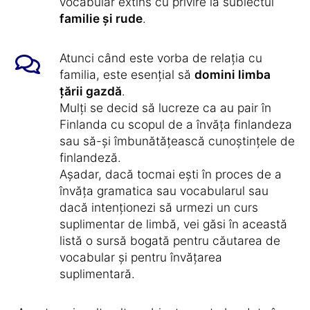
vocabular extins cu privire la subiectul
familie și rude
.
Atunci când este vorba de relația cu
familia, este esențial să
domini limba
țării gazdă
.
Mulți se decid să lucreze ca au pair în
Finlanda cu scopul de a învăța finlandeza
sau să-și îmbunătățească cunoștințele de
finlandeză.
Așadar, dacă tocmai ești în proces de a
învăța gramatica sau vocabularul sau
dacă intenționezi să urmezi un curs
suplimentar de limbă, vei găsi în această
listă o sursă bogată pentru căutarea de
vocabular și pentru învățarea
suplimentară.