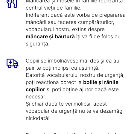
Mâncarea și mesele în familie reprezintă
centrul vieții de familie.
Indiferent dacă este vorba de prepararea
mâncării sau facerea cumpărăturilor,
vocabularul nostru extins despre
mâncare și băutură
îți va fi de folos cu
siguranță.
Copiii se îmbolnăvesc mai des și ca au
pair te poți molipsi cu ușurință.
Datorită vocabularului nostru de urgență,
poți reacționa corect la
bolile și rănile
copiilor
și poți obține ajutor dacă este
necesar.
Și chiar dacă te vei molipsi, acest
vocabular de urgență nu te va dezamăgi
niciodată!