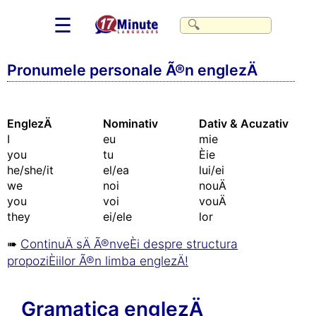
☰
Pronumele personale Ã®n englezÄ
EnglezÄ
Nominativ
Dativ & Acuzativ
I
eu
mie
you
tu
Èie
he/she/it
el/ea
lui/ei
we
noi
nouÄ
you
voi
vouÄ
they
ei/ele
lor
➠
ContinuÄ sÄ Ã®nveÈi despre structura
propoziÈiilor Ã®n limba englezÄ!
Gramatica englezÄ