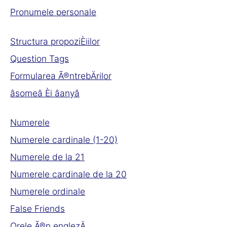
Pronumele personale
Structura propoziÈiilor
Question Tags
Formularea Ã®ntrebÄrilor
âsomeâ Èi âanyâ
Numerele
Numerele cardinale (1-20)
Numerele de la 21
Numerele cardinale de la 20
Numerele ordinale
False Friends
Orele Ã®n englezÄ