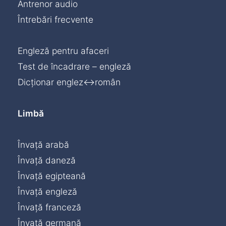
Antrenor audio
Întrebări frecvente
Engleză pentru afaceri
Test de încadrare – engleză
Dicționar englez↔român
Limbă
Învață arabă
Învață daneză
Învață egipteană
Învață engleză
Învață franceză
Învață germană