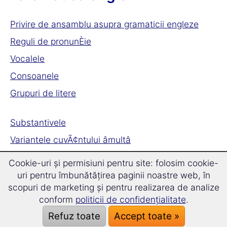
Privire de ansamblu asupra gramaticii engleze
Reguli de pronunÈie
Vocalele
Consoanele
Grupuri de litere
Substantivele
Variantele cuvÃ¢ntului âmultâ
Cazurile Ã®n englezÄ
Cookie-uri și permisiuni pentru site: folosim cookie-
Formarea pluralului
uri pentru îmbunătățirea paginii noastre web, în
scopuri de marketing și pentru realizarea de analize
conform
politicii de confidențialitate
.
Adjectivele
Refuz toate
Accept toate »
Cum se folosesc