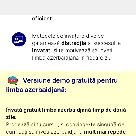
nostru: astfel
înveți azerbaidjana in
mod complet automat și extrem de
eficient
.
Metodele de învățare diverse
garantează
distracția
și succesul la
învățat
, și te motivează să înveți
limba azerbaidjană în fiecare zi.
Versiune demo gratuită pentru
limba azerbaidjană:
Învață gratuit limba azerbaidjană timp de două
zile.
Probează și tu cursul, și convinge-te singur/ă de
cum poți să înveți azerbaidjana
mult mai repede