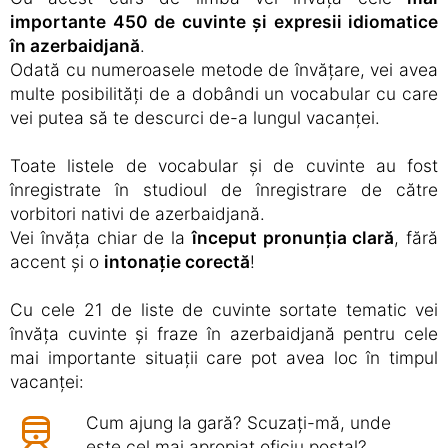
importante 450 de cuvinte și expresii idiomatice
în azerbaidjană
.
Odată cu numeroasele metode de învățare, vei avea
multe posibilități de a dobândi un vocabular cu care
vei putea să te descurci de-a lungul vacanței.
Toate listele de vocabular și de cuvinte au fost
înregistrate în studioul de înregistrare de către
vorbitori nativi de azerbaidjană.
Vei învăța chiar de la
început pronunția clară
, fără
accent și o
intonație corectă
!
Cu cele 21 de liste de cuvinte sortate tematic vei
învăța cuvinte și fraze în azerbaidjană pentru cele
mai importante situații care pot avea loc în timpul
vacanței:
Cum ajung la gară? Scuzați-mă, unde
este cel mai apropiat oficiu poștal?