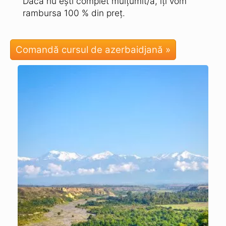
Dacă nu ești complet mulțumit/ă, îți vom
rambursa 100 % din preț.
Comandă cursul de azerbaidjană »