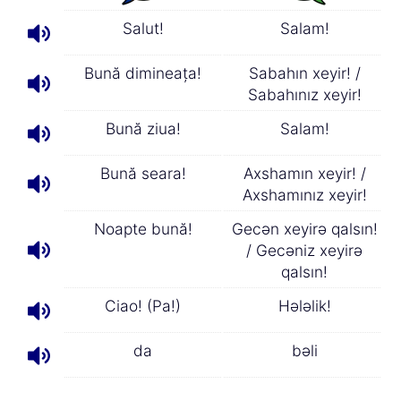
Salut!
Salam!
Bună dimineaţa!
Sabahın xeyir! /
Sabahınız xeyir!
Bună ziua!
Salam!
Bună seara!
Axshamın xeyir! /
Axshamınız xeyir!
Noapte bună!
Gecən xeyirə qalsın!
/ Gecəniz xeyirə
qalsın!
Ciao! (Pa!)
Hələlik!
da
bəli