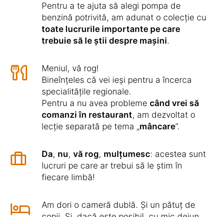
Pentru a te ajuta să alegi pompa de
benzină potrivită, am adunat o colecție cu
toate lucrurile importante pe care
trebuie să le știi despre mașini
.
Meniul, vă rog!
Bineînțeles că vei ieși pentru a încerca
specialitățile regionale.
Pentru a nu avea probleme
când vrei să
comanzi în restaurant
, am dezvoltat o
lecție separată pe tema „
mâncare
”.
Da
,
nu
,
vă rog
,
mulțumesc
: acestea sunt
lucruri pe care ar trebui să le știm în
fiecare limbă!
Am dori o cameră dublă. Și un pătuț de
copii. Și, dacă este posibil, cu mic dejun