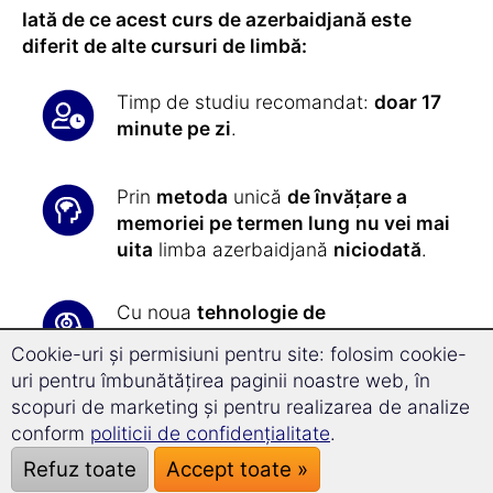
Iată de ce acest curs de azerbaidjană este
diferit de alte cursuri de limbă:
Timp de studiu recomandat:
doar 17
minute pe zi
.
Prin
metoda
unică
de învățare a
memoriei pe termen lung
nu vei mai
uita
limba azerbaidjană
niciodată
.
Cu noua
tehnologie de
Superînvățare avansezi cu 31,5 %
Cookie-uri și permisiuni pentru site: folosim cookie-
mai repede
și vei putea să te
uri pentru îmbunătățirea paginii noastre web, în
concentrezi mai bine.
scopuri de marketing și pentru realizarea de analize
conform
politicii de confidențialitate
.
Toate exercițiile ți se vor oferi cu
Refuz toate
Accept toate »
exactitate de către software-ul