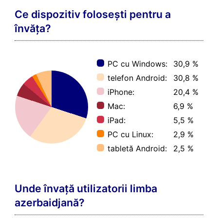
Ce dispozitiv folosești pentru a
învăța?
PC cu Windows:
30,9 %
telefon Android:
30,8 %
iPhone:
20,4 %
Mac:
6,9 %
iPad:
5,5 %
PC cu Linux:
2,9 %
tabletă Android:
2,5 %
Unde învață utilizatorii limba
azerbaidjană?