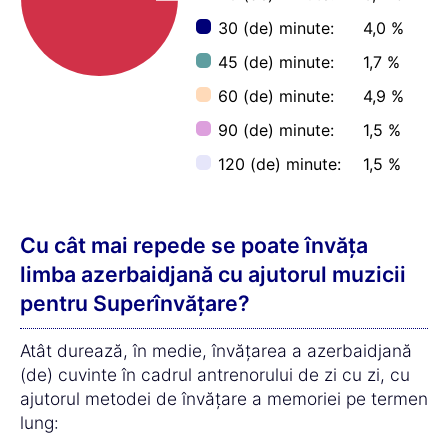
30 (de) minute:
4,0 %
45 (de) minute:
1,7 %
60 (de) minute:
4,9 %
90 (de) minute:
1,5 %
120 (de) minute:
1,5 %
Cu cât mai repede se poate învăța
limba azerbaidjană cu ajutorul muzicii
pentru Superînvățare?
Atât durează, în medie, învățarea a azerbaidjană
(de) cuvinte în cadrul antrenorului de zi cu zi, cu
ajutorul metodei de învățare a memoriei pe termen
lung: