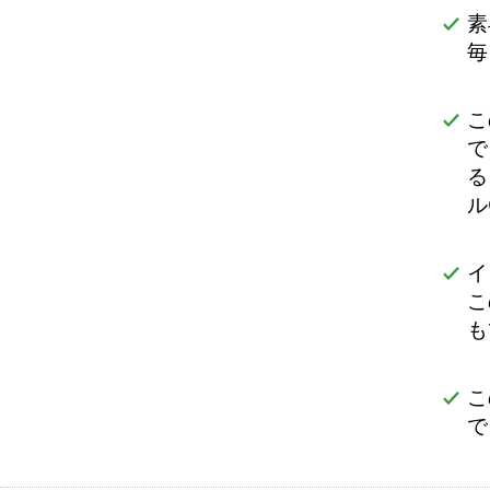
素
毎
こ
で
る
ル
イ
こ
も
こ
で