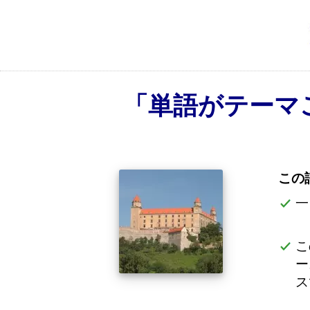
「単語がテーマ
この
一
こ
ー
ス