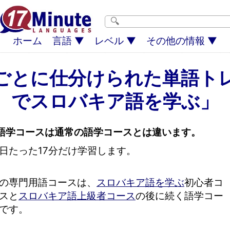
ホーム
言語
レベル
その他の情報
ごとに仕分けられた単語ト
でスロバキア語を学ぶ」
語学コースは通常の語学コースとは違います。
日たった17分だけ学習します。
の専門用語コースは、
スロバキア語を学ぶ
初心者コ
スと
スロバキア語上級者コース
の後に続く語学コー
です。