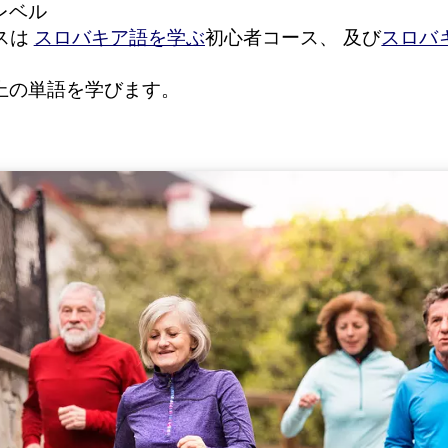
レベル
スは
スロバキア語を学ぶ
初心者コース、 及び
スロバ
上の単語を学びます。