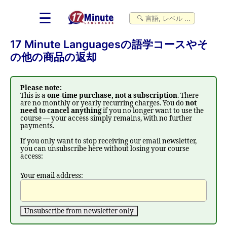
☰
17 Minute Languagesの語学コースやそ
の他の商品の返却
Please note:
This is a
one-time purchase, not a subscription
. There
are no monthly or yearly recurring charges. You do
not
need to cancel anything
if you no longer want to use the
course — your access simply remains, with no further
payments.
If you only want to stop receiving our email newsletter,
you can unsubscribe here without losing your course
access:
Your email address: