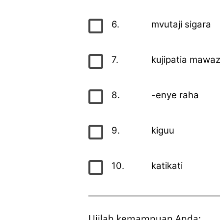
6.
mvutaji sigara
7.
kujipatia mawa
8.
-enye raha
9.
kiguu
10.
katikati
Ujilah kemampuan Anda: