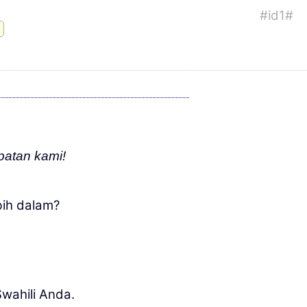
#id1#
atan kami!
bih dalam?
ahili Anda.