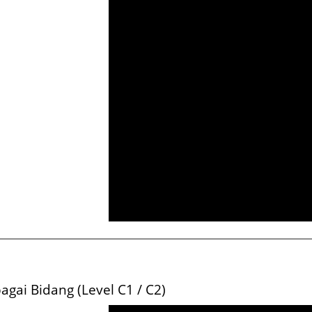
elang
iklan
membisu
masa lalu
gai Bidang (Level C1 / C2)