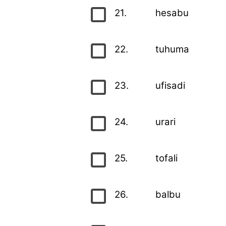
21.
hesabu
22.
tuhuma
23.
ufisadi
24.
urari
25.
tofali
26.
balbu