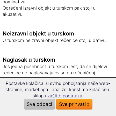
nominativu.
Određeni izravni objekt u turskom pak stoji u
akuzativu.
Neizravni objekt u turskom
U turskom neizravni objekt rečenice stoji u dativu.
Naglasak u turskom
Još jedna posebnost u turskom jest, da se dijelovi
rečenice ne naglašavaju ovisno o rečeničnoj
melodiji (znači, po izgovoru), nego na osnovu
Postavke kolačića: u svrhu poboljšanja naše web-
položaja određenih dijelova u strukturi rečenice.
stranice, marketinga i analize, koristimo kolačiće u
sklopu
zaštite podataka
.
Postoje li u turskom sporedne
Sve odbaci
Sve prihvati »
rečenice?