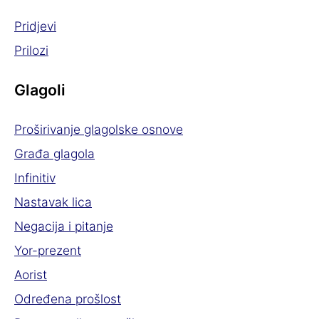
Pridjevi
Prilozi
Glagoli
Proširivanje glagolske osnove
Građa glagola
Infinitiv
Nastavak lica
Negacija i pitanje
Yor-prezent
Aorist
Određena prošlost