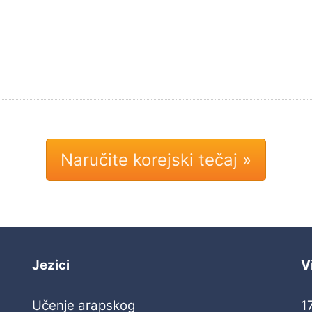
Naručite korejski tečaj »
Jezici
V
Učenje arapskog
1