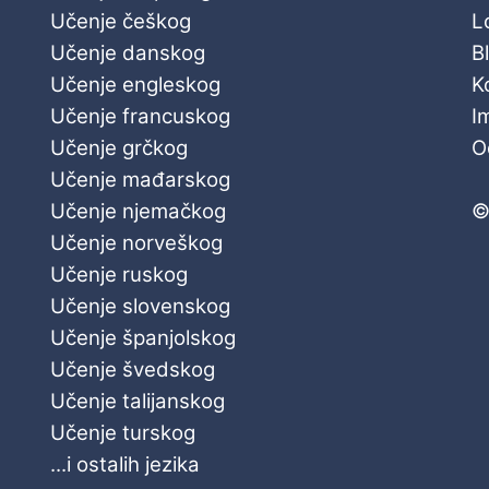
Učenje češkog
L
Učenje danskog
B
Učenje engleskog
K
Učenje francuskog
I
Učenje grčkog
O
Učenje mađarskog
Učenje njemačkog
©
Učenje norveškog
Učenje ruskog
Učenje slovenskog
Učenje španjolskog
Učenje švedskog
Učenje talijanskog
Učenje turskog
...i ostalih jezika