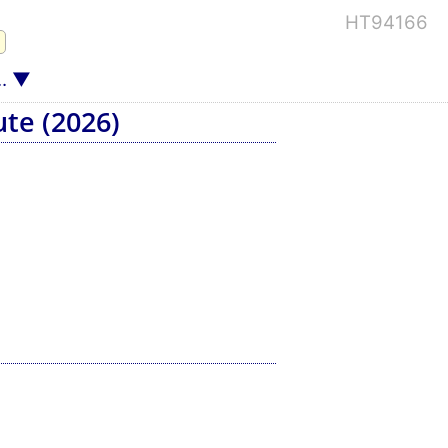
HT94166
.
ute (2026)