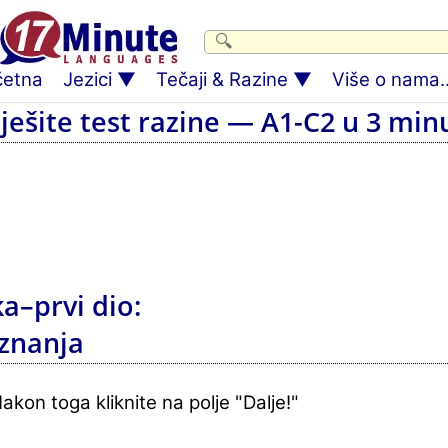
četna
Jezici
Tečaji & Razine
Više o nama..
iješite test razine — A1-C2 u 3 min
a–prvi dio:
 znanja
akon toga kliknite na polje "Dalje!"