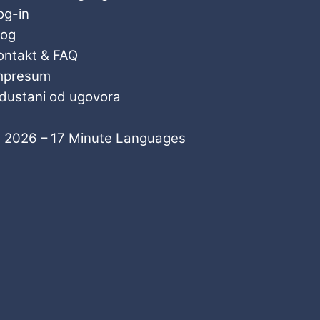
og-in
log
ontakt & FAQ
mpresum
dustani od ugovora
 2026 – 17 Minute Languages