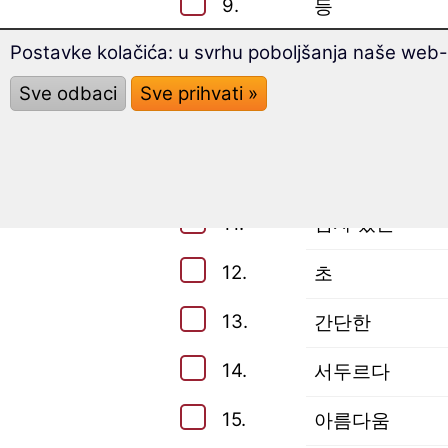
9.
등
Postavke kolačića: u svrhu poboljšanja naše web-s
10.
채우다
Sve odbaci
Sve prihvati »
Testirajte Vaše znanje:
Riječi iz srednjeg stupnja (raz
11.
임자 있는
12.
초
13.
간단한
14.
서두르다
15.
아름다움