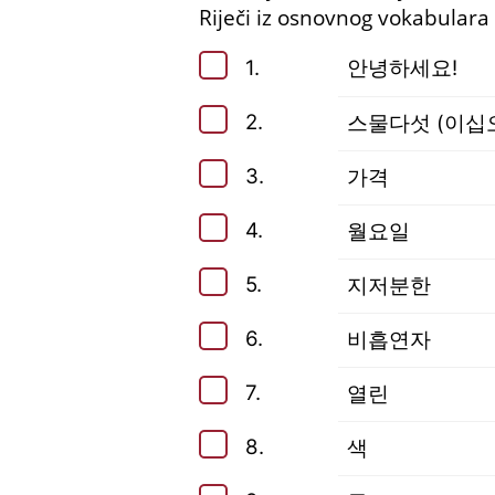
Riječi iz osnovnog vokabulara 
1.
안녕하세요!
2.
스물다섯 (이십
3.
가격
4.
월요일
5.
지저분한
6.
비흡연자
7.
열린
8.
색