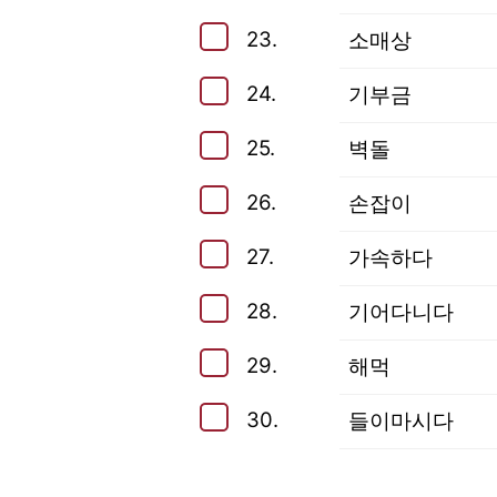
23.
소매상
24.
기부금
25.
벽돌
26.
손잡이
27.
가속하다
28.
기어다니다
29.
해먹
30.
들이마시다