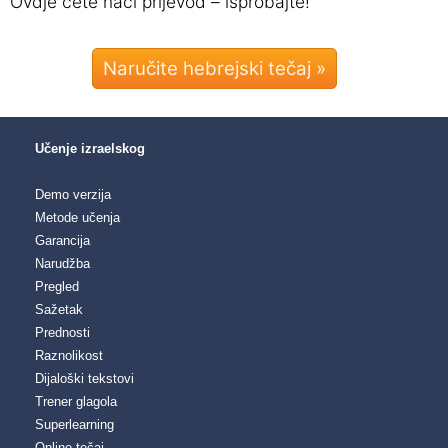
Ovdje ćete naći prijevod – isprobajte!
Naručite hebrejski tečaj »
Učenje izraelskog
Demo verzija
Metode učenja
Garancija
Narudžba
Pregled
Sažetak
Prednosti
Raznolikost
Dijaloški tekstovi
Trener glagola
Superlearning
Online tečaj