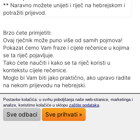
** Naravno možete unijeti i riječ na hebrejskom i
potražiti prijevod.
Brzo ćete primjetiti:
Ovaj rječnik može puno više od samih pojmova!
Pokazat ćemo Vam fraze i cijele rečenice u kojima
se ta riječ pojavljuje.
Tako ćete naučiti i kako se ta riječ koristi u
kontekstu cijele rečenice.
Moglo bi Vam biti jako praktično, ako upravo radite
na nekom prijevodu na hebrejski.
Postavke kolačića: u svrhu poboljšanja naše web-stranice, marketinga i
Naša tri savjeta:
analize, koristimo kolačiće u sklopu
zaštite podataka
.
Ovako ćete brzo i uspješno savladati
Sve odbaci
Sve prihvati »
nove izraze