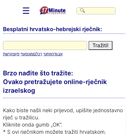
☰
Besplatni hrvatsko-hebrejski rječnik:
א
ב
ג
ד
ה
ו
ז
ח
ט
י
ך
כ
ל
ם
מ
ן
נ
ס
ע
ף
פ
ץ
צ
ק
ר
ש
ת
Brzo nađite što tražite:
Ovako pretražujete online-rječnik
izraelskog
Kako biste našli neki prijevod, upišite jednostavno
riječ u tražilicu.
Kliknite onda gumb „OK“.
* S ovi rječnikom možete tražiti hrvatskom.