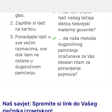
Ponovite novu
Jeste li znali...
riječ više puta na
... da Vam svaku
glas.
riječ našeg tečaja
Zapišite si riječ
diktira hebrejski
na karticu.
materinji govornik?
Ponavljajte riječ u
... da naša metoda
sve većim
dugoročnog
razmacima, sve
pamćenja
dok Vam ne
izračunava za Vas
ostane u
idealan ritam za
dugoročnom
ponavljanje
pamćenju.
pojmova?
Naš savjet: Spremite si link do Vašeg
rječnika izraelskog!