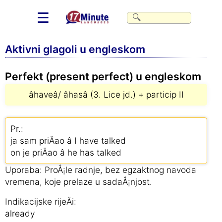
☰
Aktivni glagoli u engleskom
Perfekt (present perfect) u engleskom
âhaveâ/ âhasâ (3. Lice jd.) + particip II
Pr.:
ja sam priÄao â I have talked
on je priÄao â he has talked
Uporaba: ProÅ¡le radnje, bez egzaktnog navoda
vremena, koje prelaze u sadaÅ¡njost.
Indikacijske rijeÄi:
already