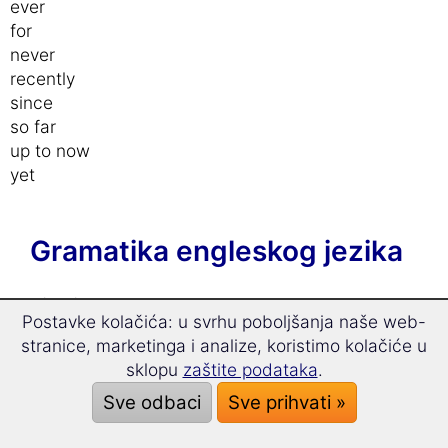
ever
for
never
recently
since
so far
up to now
yet
Gramatika engleskog jezika
O jeziku
Postavke kolačića: u svrhu poboljšanja naše web-
stranice, marketinga i analize, koristimo kolačiće u
Gramatika engleskog
sklopu
zaštite podataka
.
Sve odbaci
Sve prihvati »
GramatiÄki Älanovi