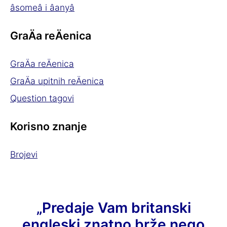
âsomeâ i âanyâ
GraÄa reÄenica
GraÄa reÄenica
GraÄa upitnih reÄenica
Question tagovi
Korisno znanje
Brojevi
„Predaje Vam britanski
engleski znatno brže nego