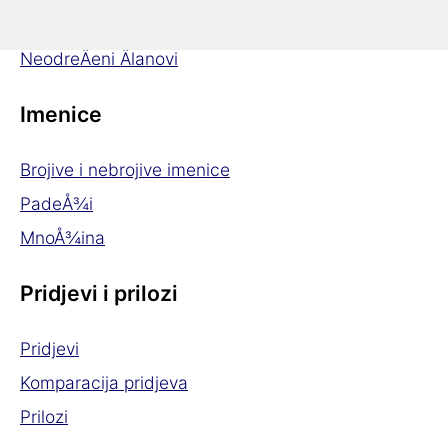
OdreÄeni Älanovi
NeodreÄeni Älanovi
Imenice
Brojive i nebrojive imenice
PadeÅ¾i
MnoÅ¾ina
Pridjevi i prilozi
Pridjevi
Komparacija pridjeva
Prilozi