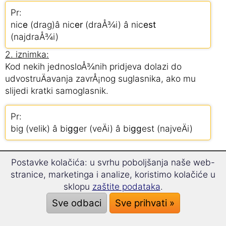
Pr:
nic
e
(drag)â nic
er
(draÅ¾i) â nic
est
(najdraÅ¾i)
2. iznimka:
Kod nekih jednosloÅ¾nih pridjeva dolazi do
udvostruÄavanja zavrÅ¡nog suglasnika, ako mu
slijedi kratki samoglasnik.
Pr:
big (velik) â bi
gg
er (veÄi) â bi
gg
est (najveÄi)
Komparacija viÅ¡esloÅ¾nih pridjeva u
Postavke kolačića: u svrhu poboljšanja naše web-
engleskom
stranice, marketinga i analize, koristimo kolačiće u
sklopu
zaštite podataka
.
Dvo- ili viÅ¡esloÅ¾ni pridjevi se kompariraju
dodavanjem rijeÄi âmoreâ i âmostâ.
Sve odbaci
Sve prihvati »
Pr.: