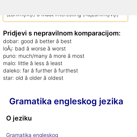
interesting (zanimljiv) â
more
interesting
(zanimljiviji) â
most
interesting (najzanimljiviji)
Pridjevi s nepravilnom komparacijom:
dobar: good â better â best
loÅ¡: bad â worse â worst
puno: much/many â more â most
malo: little â less â least
daleko: far â further â furthest
star: old â older â oldest
Gramatika engleskog jezika
O jeziku
Gramatika engleskog