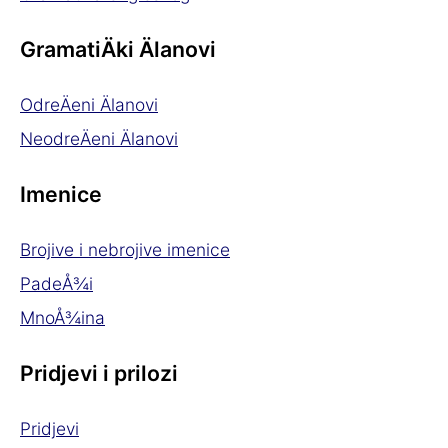
GramatiÄki Älanovi
OdreÄeni Älanovi
NeodreÄeni Älanovi
Imenice
Brojive i nebrojive imenice
PadeÅ¾i
MnoÅ¾ina
Pridjevi i prilozi
Pridjevi