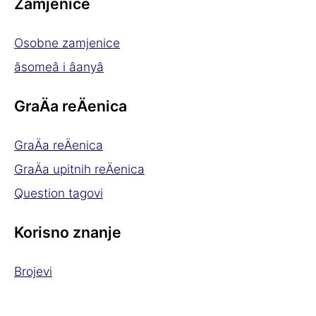
Zamjenice
Osobne zamjenice
âsomeâ i âanyâ
GraÄa reÄenica
GraÄa reÄenica
GraÄa upitnih reÄenica
Question tagovi
Korisno znanje
Brojevi