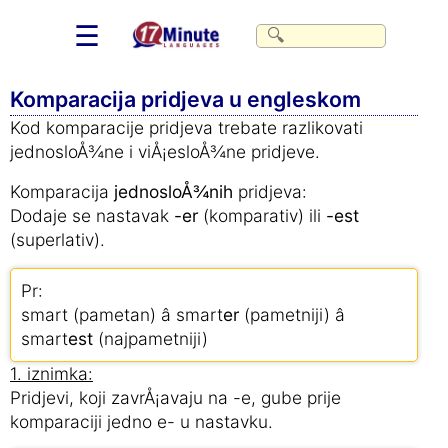
☰
Komparacija pridjeva u engleskom
Kod komparacije pridjeva trebate razlikovati
jednosloÅ¾ne i viÅ¡esloÅ¾ne pridjeve.
Komparacija
jednosloÅ¾nih
pridjeva:
Dodaje se nastavak
-er
(komparativ) ili
-est
(superlativ).
Pr:
smart (pametan) â smart
er
(pametniji) â
smart
est
(najpametniji)
1. iznimka:
Pridjevi, koji zavrÅ¡avaju na -e, gube prije
komparaciji jedno e- u nastavku.