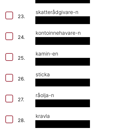
skatterådgivare-n
23.
kontoinnehavare-n
24.
kamin-en
25.
sticka
26.
råolja-n
27.
kravla
28.