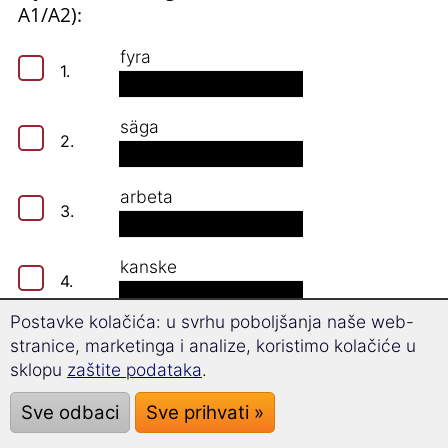
A1/A2):
fyra
1.
säga
2.
arbeta
3.
kanske
4.
Postavke kolačića: u svrhu poboljšanja naše web-
mycket
stranice, marketinga i analize, koristimo kolačiće u
5.
sklopu
zaštite podataka
.
kläderna
Sve odbaci
Sve prihvati »
6.