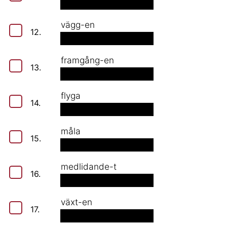
vägg-en
12.
framgång-en
13.
flyga
14.
måla
15.
medlidande-t
16.
växt-en
17.