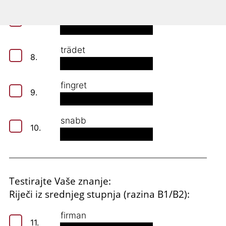
smycket
7.
trädet
8.
fingret
9.
snabb
10.
Testirajte Vaše znanje:
Riječi iz srednjeg stupnja (razina B1/B2):
firman
11.