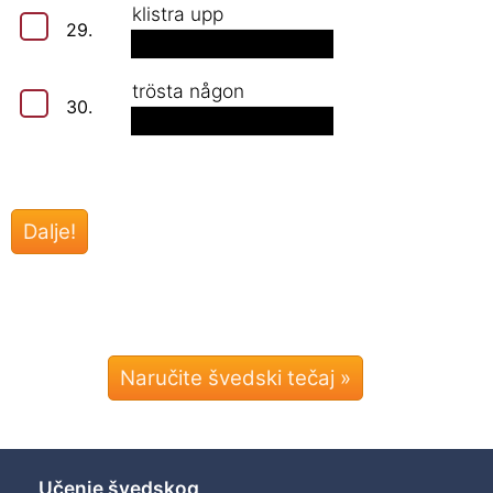
klistra upp
29.
trösta någon
30.
Naručite švedski tečaj »
Učenje švedskog