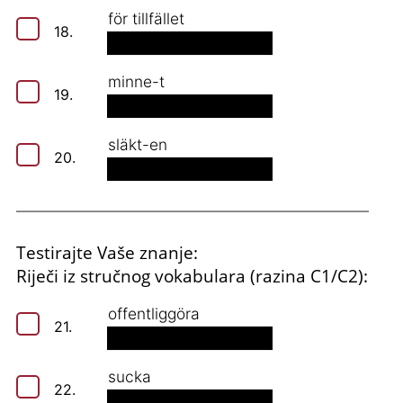
för tillfället
18.
minne-t
19.
släkt-en
20.
Testirajte Vaše znanje:
Riječi iz stručnog vokabulara (razina C1/C2):
offentliggöra
21.
sucka
22.