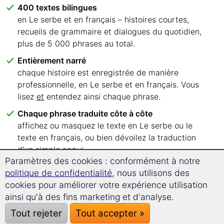
400 textes bilingues
en Le serbe et en français – histoires courtes,
recueils de grammaire et dialogues du quotidien,
plus de 5 000 phrases au total.
Entièrement narré
chaque histoire est enregistrée de manière
professionnelle, en Le serbe et en français. Vous
lisez
et
entendez ainsi chaque phrase.
Chaque phrase traduite côte à côte
affichez ou masquez le texte en Le serbe ou le
texte en français, ou bien dévoilez la traduction
d'un simple appui.
Paramètres des cookies : conformément à notre
Six niveaux de langue, clairement classés
politique de confidentialité
, nous utilisons des
de A1 à C2 – vous savez immédiatement par
cookies pour améliorer votre expérience utilisation
quels textes commencer.
ainsi qu'à des fins marketing et d'analyse.
Lisez où vous voulez
Tout rejeter
Tout accepter »
dans votre navigateur, sur PC, tablette ou