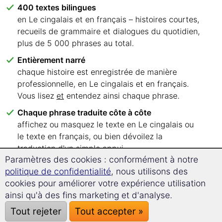
400 textes bilingues
en Le cingalais et en français – histoires courtes,
recueils de grammaire et dialogues du quotidien,
plus de 5 000 phrases au total.
Entièrement narré
chaque histoire est enregistrée de manière
professionnelle, en Le cingalais et en français.
Vous lisez
et
entendez ainsi chaque phrase.
Chaque phrase traduite côte à côte
affichez ou masquez le texte en Le cingalais ou
le texte en français, ou bien dévoilez la
traduction d'un simple appui.
Paramètres des cookies : conformément à notre
Six niveaux de langue, clairement classés
politique de confidentialité
, nous utilisons des
de A1 à C2 – vous savez immédiatement par
cookies pour améliorer votre expérience utilisation
quels textes commencer.
ainsi qu'à des fins marketing et d'analyse.
Lisez où vous voulez
Tout rejeter
Tout accepter »
dans votre navigateur, sur PC, tablette ou