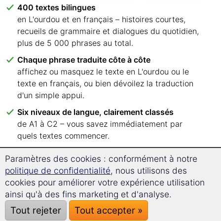
400 textes bilingues
en L'ourdou et en français – histoires courtes,
recueils de grammaire et dialogues du quotidien,
plus de 5 000 phrases au total.
Chaque phrase traduite côte à côte
affichez ou masquez le texte en L'ourdou ou le
texte en français, ou bien dévoilez la traduction
d'un simple appui.
Six niveaux de langue, clairement classés
de A1 à C2 – vous savez immédiatement par
quels textes commencer.
Lisez où vous voulez
Paramètres des cookies : conformément à notre
dans votre navigateur, sur PC, tablette ou
politique de confidentialité
, nous utilisons des
smartphone. Aucune application, aucune
cookies pour améliorer votre expérience utilisation
installation.
ainsi qu'à des fins marketing et d'analyse.
Un paiement unique, sans abonnement
Tout rejeter
Tout accepter »
aucun frais récurrent, accès immédiat par e-mail.