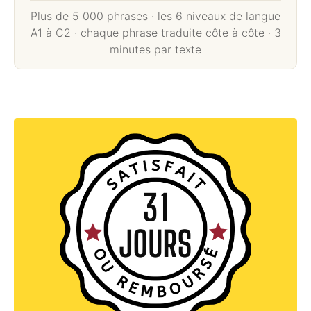
Plus de 5 000 phrases · les 6 niveaux de langue
A1 à C2 · chaque phrase traduite côte à côte · 3
minutes par texte