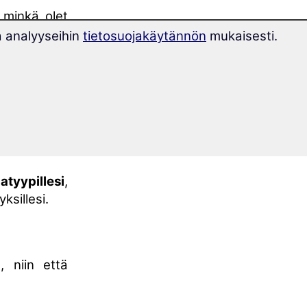
 minkä olet
a analyyseihin
tietosuojakäytännön
mukaisesti.
oit aloittaa
jatkokurssin
 mukaisen
jatyypillesi
,
ksillesi.
, niin että