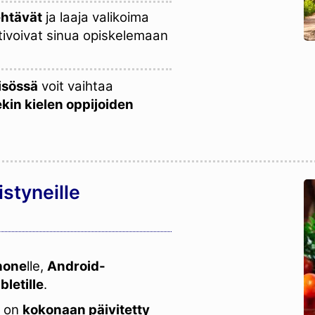
ehtävät
ja laaja valikoima
tivoivat sinua opiskelemaan
isössä
voit vaihtaa
kin kielen oppijoiden
istyneille
hone
lle,
Android-
letille
.
i on
kokonaan päivitetty