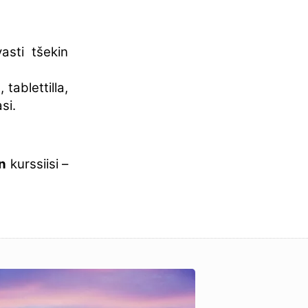
asti tšekin
 tablettilla,
si.
n
kurssiisi –