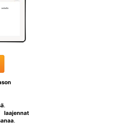
tason
sä
.
ti
laajennat
 sanaa
.