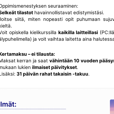
Oppimismenestyksen seuraaminen:
Selkeät tilastot
havainnollistavat edistymistäsi.
Iloitse siitä, miten nopeasti opit puhumaan sujuv
kieltä.
Voit opiskella kielikurssilla
kaikilla laitteillasi
(PC:llä,
älypuhelimella) ja voit vaihtaa laitetta aina halutessa
Kertamaksu – ei tilausta:
Maksat kerran ja saat
vähintään 10 vuoden pääsy
mukaan lukien
ilmaiset päivitykset
.
Lisäksi:
31 päivän rahat takaisin -takuu
.
lmät: