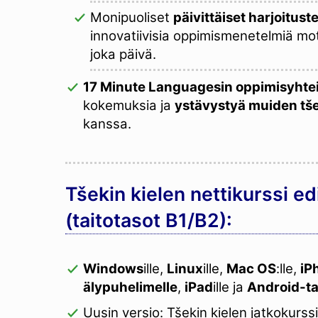
Monipuoliset
päivittäiset harjoitust
innovatiivisia oppimismenetelmiä mo
joka päivä.
17 Minute Languagesin oppimisyhte
kokemuksia ja
ystävystyä muiden tše
kanssa.
Tšekin kielen nettikurssi ed
(taitotasot B1/B2):
Windows
ille,
Linux
ille,
Mac OS
:lle,
iP
älypuhelimelle
,
iPad
ille ja
Android-tab
Uusin versio: Tšekin kielen jatkokurss