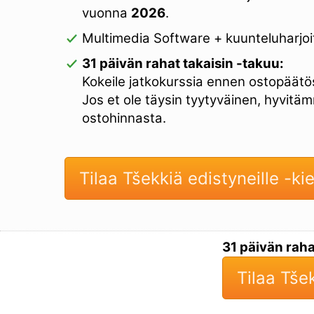
vuonna
2026
.
Multimedia Software + kuunteluharjoi
31 päivän rahat takaisin -takuu:
Kokeile jatkokurssia ennen ostopäätös
Jos et ole täysin tyytyväinen, hyvitä
ostohinnasta.
Tilaa Tšekkiä edistyneille -kie
31 päivän raha
Tilaa Tšek