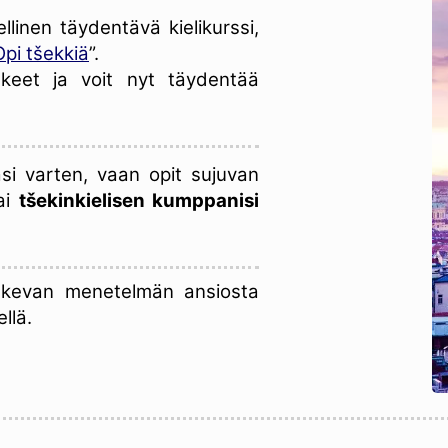
llinen täydentävä kielikurssi,
Opi tšekkiä
”.
alkeet ja voit nyt täydentää
asi varten, vaan opit sujuvan
ai
tšekinkielisen kumppanisi
tukevan menetelmän ansiosta
llä.