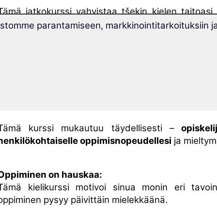
Tämä jatkokurssi vahvistaa tšekin kielen taitoasi,
saavuttanut alkeiskurssilla ”
Opi tšekkiä
”.
tomme parantamiseen, markkinointitarkoituksiin j
Kielikurssiin sisältyy
ilmainen kielitesti
.
Testi kertoo sinulle
kielen osaamisen tasosi
ja v
jatkokurssin sinulle sopivasta kohdasta.
Vain 30 tunnissa
olet opiskellut koko tšekin kielen 
ja
saavutat
eurooppalaisen viitekehyksen
kielitaitotason B2
.
Tämä kurssi mukautuu täydellisesti –
opiskeli
henkilökohtaiselle oppimisnopeudellesi
ja mieltymy
Oppiminen on hauskaa:
Tämä kielikurssi motivoi sinua monin eri tavoin
oppiminen pysyy päivittäin mielekkäänä.