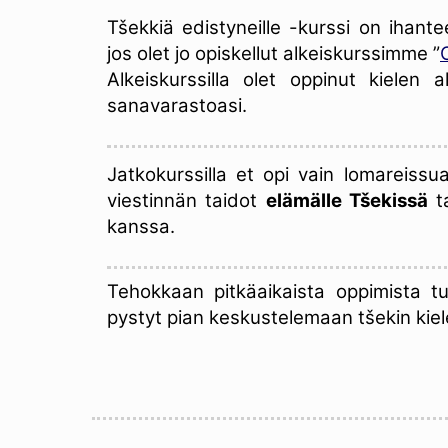
Tšekkiä edistyneille -kurssi on ihantee
jos olet jo opiskellut alkeiskurssimme ”
Alkeiskurssilla olet oppinut kielen 
sanavarastoasi.
Jatkokurssilla et opi vain lomareissu
viestinnän taidot
elämälle Tšekissä
t
kanssa.
Tehokkaan pitkäaikaista oppimista 
pystyt pian keskustelemaan tšekin kiele