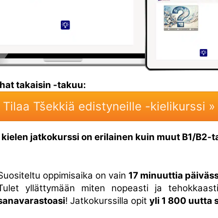
hat takaisin -takuu:
Tilaa Tšekkiä edistyneille -kielikurssi »
kielen jatkokurssi on erilainen kuin muut B1/B2-
Suositeltu oppimisaika on vain
17 minuuttia päiväs
Tulet yllättymään miten nopeasti ja tehokkaas
sanavarastoasi
! Jatkokurssilla opit
yli 1 800 uutta