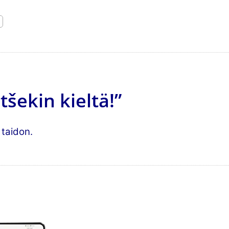
šekin kieltä!”
 taidon.