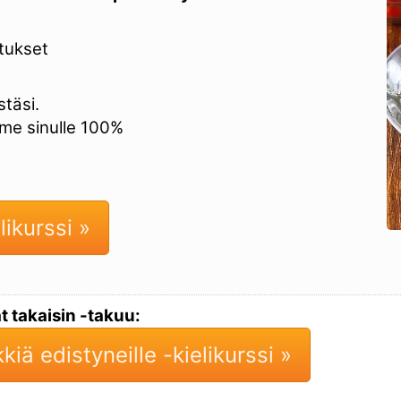
tukset
täsi.
mme sinulle 100%
likurssi »
t takaisin -takuu:
kiä edistyneille -kielikurssi »