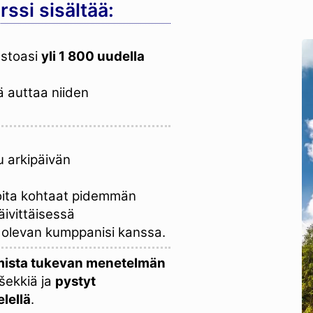
rssi sisältää:
astoasi
yli 1 800 uudella
ä auttaa niiden
 arkipäivän
 joita kohtaat pidemmän
ivittäisessä
 olevan kumppanisi kanssa.
imista tukevan menetelmän
tšekkiä ja
pystyt
lellä
.