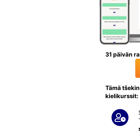
31 päivän ra
Tämä tšekin 
kielikurssit: