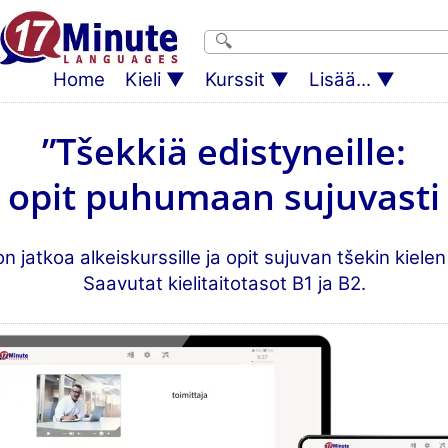
Home
Kieli
Kurssit
Lisää...
”Tšekkiä edistyneille:
a opit puhumaan sujuvasti t
on jatkoa alkeiskurssille ja opit sujuvan tšekin kielen
Saavutat kielitaitotasot B1 ja B2.