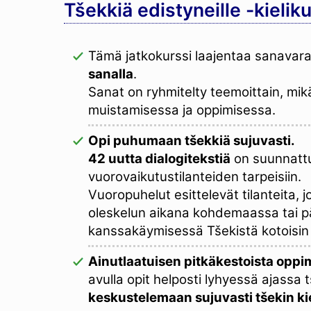
Tšekkiä edistyneille -kieliku
Tämä jatkokurssi laajentaa sanavar
sanalla
.
Sanat on ryhmitelty teemoittain, mik
muistamisessa ja oppimisessa.
Opi puhumaan tšekkiä sujuvasti.
42 uutta dialogitekstiä
on suunnattu
vuorovaikutustilanteiden tarpeisiin.
Vuoropuhelut esittelevät tilanteita,
oleskelun aikana kohdemaassa tai pä
kanssakäymisessä Tšekistä kotoisin
Ainutlaatuisen pitkäkestoista opp
avulla opit helposti lyhyessä ajassa 
keskustelemaan sujuvasti tšekin kie