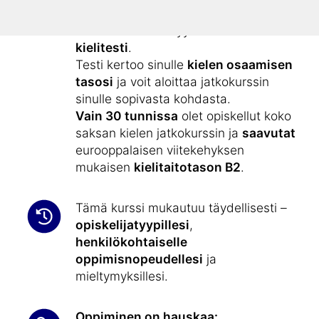
alkeiskurssilla ”
Opi saksaa
”.
Kielikurssiin sisältyy
ilmainen
kielitesti
.
Testi kertoo sinulle
kielen osaamisen
tasosi
ja voit aloittaa jatkokurssin
sinulle sopivasta kohdasta.
Vain 30 tunnissa
olet opiskellut koko
saksan kielen jatkokurssin ja
saavutat
eurooppalaisen viitekehyksen
mukaisen
kielitaitotason B2
.
Tämä kurssi mukautuu täydellisesti –
opiskelijatyypillesi
,
henkilökohtaiselle
oppimisnopeudellesi
ja
mieltymyksillesi.
Oppiminen on hauskaa: