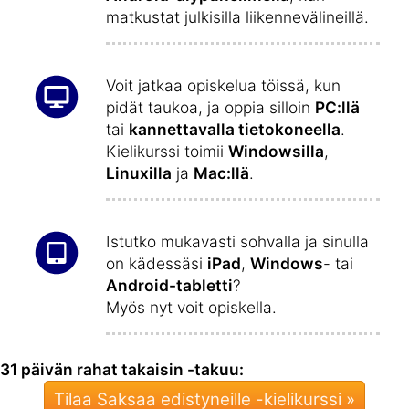
matkustat julkisilla liikennevälineillä.
Voit jatkaa opiskelua töissä, kun
pidät taukoa, ja oppia silloin
PC:llä
tai
kannettavalla tietokoneella
.
Kielikurssi toimii
Windowsilla
,
Linuxilla
ja
Mac:llä
.
Istutko mukavasti sohvalla ja sinulla
on kädessäsi
iPad
,
Windows
- tai
Android-tabletti
?
Myös nyt voit opiskella.
31 päivän rahat takaisin -takuu:
Tilaa Saksaa edistyneille -kielikurssi »