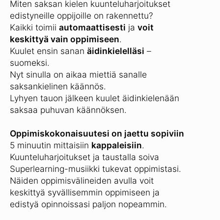
Miten saksan kielen kuunteluharjoitukset
edistyneille oppijoille on rakennettu?
Kaikki toimii
automaattisesti
ja
voit
keskittyä vain oppimiseen
.
Kuulet ensin sanan
äidinkielelläsi
–
suomeksi.
Nyt sinulla on aikaa miettiä sanalle
saksankielinen käännös.
Lyhyen tauon jälkeen kuulet äidinkielenään
saksaa puhuvan käännöksen.
Oppimiskokonaisuutesi on jaettu sopiviin
5 minuutin mittaisiin
kappaleisiin
.
Kuunteluharjoitukset ja taustalla soiva
Superlearning-musiikki tukevat oppimistasi.
Näiden oppimisvälineiden avulla voit
keskittyä syvällisemmin oppimiseen ja
edistyä opinnoissasi paljon nopeammin.