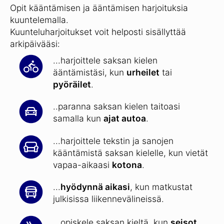
Opit kääntämisen ja ääntämisen harjoituksia
kuuntelemalla.
Kuunteluharjoitukset voit helposti sisällyttää
arkipäivääsi:
...harjoittele saksan kielen
ääntämistäsi, kun
urheilet
tai
pyöräilet
.
..paranna saksan kielen taitoasi
samalla kun
ajat autoa
.
...harjoittele tekstin ja sanojen
kääntämistä saksan kielelle, kun vietät
vapaa-aikaasi
kotona
.
...
hyödynnä aikasi
, kun matkustat
julkisissa liikennevälineissä.
...opiskele saksan kieltä, kun
seisot