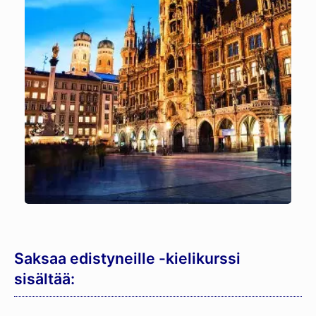
Saksaa edistyneille -kielikurssi
sisältää: