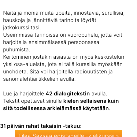
Näitä ja monia muita upeita, innostavia, surullisia,
hauskoja ja jännittäviä tarinoita löydät
jatkokurssiltasi.
Useimmissa tarinoissa on vuoropuhelu, jotta voit
harjoitella ensimmäisessä persoonassa
puhumista.
Kertominen jostakin asiasta on myös keskustelun
yksi osa-alueista, jota ei tällä kurssilla myöskään
unohdeta. Sitä voi harjoitella radiouutisten ja
sanomalehtiartikkelien avulla.
Lue ja harjoittele
42 dialogitekstin
avulla.
Tekstit opettavat sinulle
kielen sellaisena kuin
sitä todellisessa arkielämässä käytetään
.
31 päivän rahat takaisin -takuu:
Tilaa Saksaa edistyneille -kielikurssi »