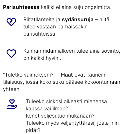
Parisuhteessa
kaikki ei aina suju ongelmitta.
Riitatilanteita ja
sydänsuruja
– niitä
tulee vastaan parhaissakin
parisuhteissa.
Kunhan riidan jälkeen tulee aina sovinto,
on kaikki hyvin...
”Tuletko vaimokseni?” –
Häät
ovat kaunein
tilaisuus, jossa koko suku pääsee kokoontumaan
yhteen.
Tuleeko siskosi oikeasti miehensä
kanssa vai ilman?
Kenet veljesi tuo mukanaan?
Tuleeko myös veljentyttäresi, josta niin
pidät?