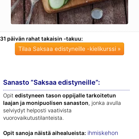
31 päivän rahat takaisin -takuu:
Tilaa Saksaa edistyneille -kielikurssi »
Sanasto ”Saksaa edistyneille”:
Opit
edistyneen
tason oppijalle tarkoitetun
laajan ja monipuolisen sanaston
, jonka avulla
selviydyt helposti vaativista
vuorovaikutustilanteista.
ihmiskehon
Opit sanoja näistä aihealueista: