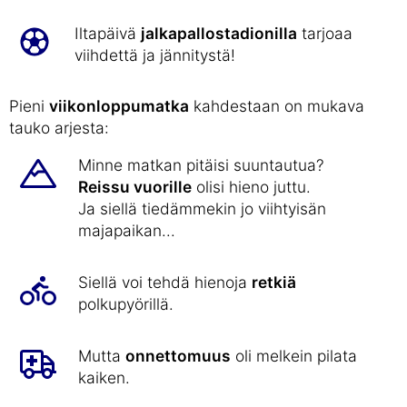
Iltapäivä
jalkapallostadionilla
tarjoaa
viihdettä ja jännitystä!
Pieni
viikonloppumatka
kahdestaan on mukava
tauko arjesta:
Minne matkan pitäisi suuntautua?
Reissu vuorille
olisi hieno juttu.
Ja siellä tiedämmekin jo viihtyisän
majapaikan...
Siellä voi tehdä hienoja
retkiä
polkupyörillä.
Mutta
onnettomuus
oli melkein pilata
kaiken.