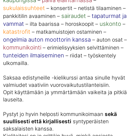
kaupungissa
päivä eläintarhassa
–
–
sukulaissuhteet
– konsertit – netistä tilaaminen –
sairaudet
tapaturmat ja
pankkitilin avaaminen –
–
vammat
uskonto
– ilta baarissa – horoskoopit –
–
katastrofit
– matkamuistojen ostaminen –
ongelmia auton moottorin kanssa
– auton osat –
kommunikointi
– erimielisyyksien selvittäminen –
tunteiden ilmaiseminen
– riidat – työskentely
ulkomailla.
Saksaa edistyneille -kielikurssi antaa sinulle hyvät
valmiudet vaativiin vuorovaikutustilanteisiin.
Opit käyttämään ja ymmärtämään vaikeita ja pitkiä
lauseita.
Pystyt jo hyvin helposti kommunikoimaan
sekä
suullisesti että kirjallisesti
syntyperäisten
saksalaisten kanssa.
Kielitaitosi on jo erittäin hyvä, minkä ansiosta