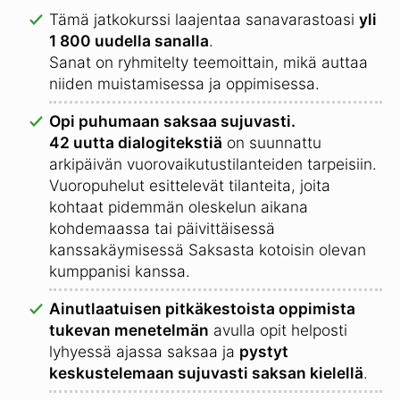
Tämä jatkokurssi laajentaa sanavarastoasi
yli
1 800 uudella sanalla
.
Sanat on ryhmitelty teemoittain, mikä auttaa
niiden muistamisessa ja oppimisessa.
Opi puhumaan saksaa sujuvasti.
42 uutta dialogitekstiä
on suunnattu
arkipäivän vuorovaikutustilanteiden tarpeisiin.
Vuoropuhelut esittelevät tilanteita, joita
kohtaat pidemmän oleskelun aikana
kohdemaassa tai päivittäisessä
kanssakäymisessä Saksasta kotoisin olevan
kumppanisi kanssa.
Ainutlaatuisen pitkäkestoista oppimista
tukevan menetelmän
avulla opit helposti
lyhyessä ajassa saksaa ja
pystyt
keskustelemaan sujuvasti saksan kielellä
.