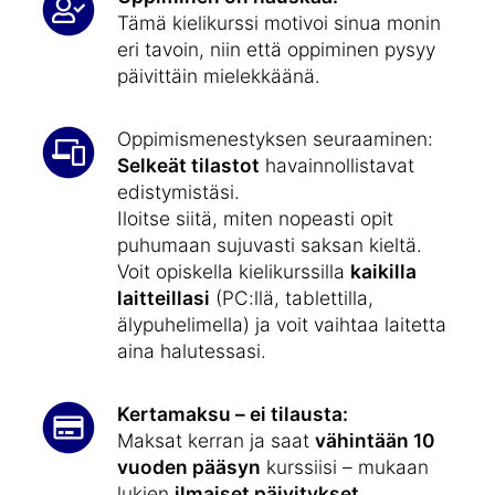
Tämä kielikurssi motivoi sinua monin
eri tavoin, niin että oppiminen pysyy
päivittäin mielekkäänä.
Oppimismenestyksen seuraaminen:
Selkeät tilastot
havainnollistavat
edistymistäsi.
Iloitse siitä, miten nopeasti opit
puhumaan sujuvasti saksan kieltä.
Voit opiskella kielikurssilla
kaikilla
laitteillasi
(PC:llä, tablettilla,
älypuhelimella) ja voit vaihtaa laitetta
aina halutessasi.
Kertamaksu – ei tilausta:
Maksat kerran ja saat
vähintään 10
vuoden pääsyn
kurssiisi – mukaan
lukien
ilmaiset päivitykset
.