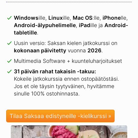
Windows
ille,
Linux
ille,
Mac OS
:lle,
iPhone
lle,
Android-älypuhelimelle
,
iPad
ille ja
Android-
tabletille
.
Uusin versio: Saksan kielen jatkokurssi on
kokonaan päivitetty
vuonna
2026
.
Multimedia Software + kuunteluharjoitukset
31 päivän rahat takaisin -takuu:
Kokeile jatkokurssia ennen ostopäätöstäsi.
Jos et ole täysin tyytyväinen, hyvitämme
sinulle 100% ostohinnasta.
Tilaa Saksaa edistyneille -kielikurssi »