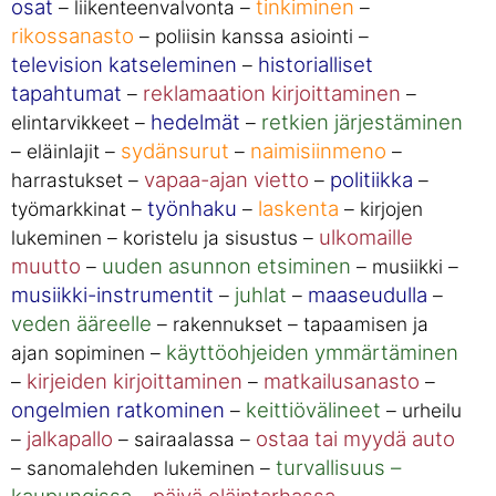
osat
tinkiminen
– liikenteenvalvonta –
–
rikossanasto
– poliisin kanssa asiointi –
television katseleminen
historialliset
–
tapahtumat
reklamaation kirjoittaminen
–
–
hedelmät
retkien järjestäminen
elintarvikkeet –
–
sydänsurut
naimisiinmeno
– eläinlajit –
–
–
vapaa-ajan vietto
politiikka
harrastukset –
–
–
työnhaku
laskenta
työmarkkinat –
–
– kirjojen
ulkomaille
lukeminen – koristelu ja sisustus –
muutto
uuden asunnon etsiminen
–
– musiikki –
musiikki-instrumentit
juhlat
maaseudulla
–
–
–
veden ääreelle
– rakennukset – tapaamisen ja
käyttöohjeiden ymmärtäminen
ajan sopiminen –
kirjeiden kirjoittaminen
matkailusanasto
–
–
–
ongelmien ratkominen
keittiövälineet
–
– urheilu
jalkapallo
ostaa tai myydä auto
–
– sairaalassa –
turvallisuus –
– sanomalehden lukeminen –