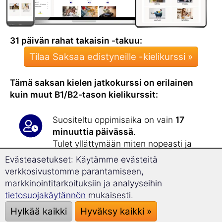
31 päivän rahat takaisin -takuu:
Tilaa Saksaa edistyneille -kielikurssi »
Tämä saksan kielen jatkokurssi on erilainen
kuin muut B1/B2-tason kielikurssit:
Suositeltu oppimisaika on vain
17
minuuttia päivässä
.
Tulet yllättymään miten nopeasti ja
tehokkaasti
laajennat
Evästeasetukset: Käytämme evästeitä
sanavarastoasi
! Jatkokurssilla opit
yli
verkkosivustomme parantamiseen,
1 800 uutta sanaa
.
markkinointitarkoituksiin ja analyyseihin
tietosuojakäytännön
mukaisesti.
Tämä jatkokurssi vahvistaa saksan
Hylkää kaikki
Hyväksy kaikki »
kielen taitoasi, minkä olet saavuttanut