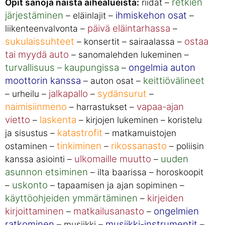
retkien
Opit sanoja näistä aihealueista:
riidat –
järjestäminen
ihmiskehon osat
– eläinlajit –
–
päivä eläintarhassa
liikenteenvalvonta –
–
sukulaissuhteet
ostaa
– konsertit – sairaalassa –
tai myydä auto
– sanomalehden lukeminen –
turvallisuus – kaupungissa
ongelmia auton
–
moottorin kanssa
keittiövälineet
– auton osat –
jalkapallo
sydänsurut
– urheilu –
–
–
naimisiinmeno
vapaa-ajan
– harrastukset –
vietto
laskenta
–
– kirjojen lukeminen – koristelu
katastrofit
ja sisustus –
– matkamuistojen
tinkiminen
rikossanasto
ostaminen –
–
– poliisin
ulkomaille muutto
uuden
kanssa asiointi –
–
asunnon etsiminen
– ilta baarissa – horoskoopit
uskonto
–
– tapaamisen ja ajan sopiminen –
käyttöohjeiden ymmärtäminen
kirjeiden
–
kirjoittaminen
matkailusanasto
ongelmien
–
–
ratkominen
musiikki-instrumentit
– musiikki –
–