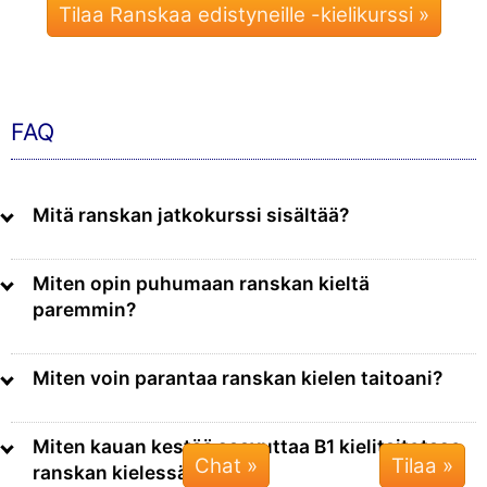
Tilaa Ranskaa edistyneille -kielikurssi »
FAQ
Mitä ranskan jatkokurssi sisältää?
Miten opin puhumaan ranskan kieltä
paremmin?
Miten voin parantaa ranskan kielen taitoani?
Miten kauan kestää saavuttaa B1 kielitaitotaso
Chat »
ranskan kielessä?