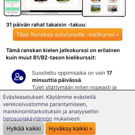
31 päivän rahat takaisin -takuu:
Tilaa Ranskaa edistyneille -kielikurssi »
Tämä ranskan kielen jatkokurssi on erilainen
kuin muut B1/B2-tason kielikurssit:
Suositeltu oppimisaika on vain
17
minuuttia päivässä
.
Tulet yllättymään miten nopeasti ja
tehokkaasti
laajennat
Evästeasetukset: Käytämme evästeitä
sanavarastoasi
! Jatkokurssilla opit
yli
verkkosivustomme parantamiseen,
1 800 uutta sanaa
.
markkinointitarkoituksiin ja analyyseihin
tietosuojakäytännön
mukaisesti.
Tämä jatkokurssi vahvistaa ranskan
Hylkää kaikki
Hyväksy kaikki »
kielen taitoasi, minkä olet saavuttanut