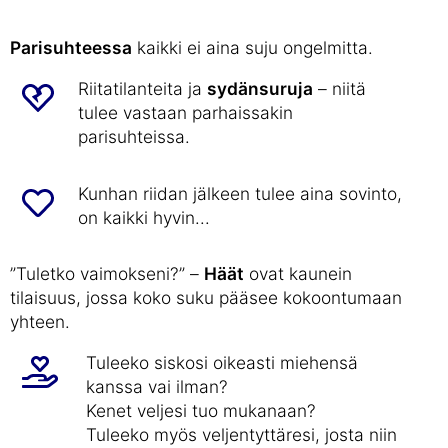
Parisuhteessa
kaikki ei aina suju ongelmitta.
Riitatilanteita ja
sydänsuruja
– niitä
tulee vastaan parhaissakin
parisuhteissa.
Kunhan riidan jälkeen tulee aina sovinto,
on kaikki hyvin...
”Tuletko vaimokseni?” –
Häät
ovat kaunein
tilaisuus, jossa koko suku pääsee kokoontumaan
yhteen.
Tuleeko siskosi oikeasti miehensä
kanssa vai ilman?
Kenet veljesi tuo mukanaan?
Tuleeko myös veljentyttäresi, josta niin