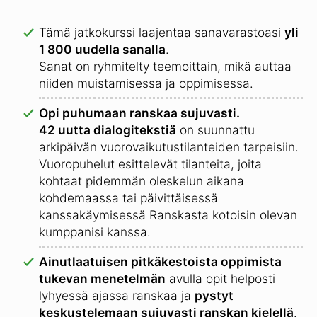
Tämä jatkokurssi laajentaa sanavarastoasi
yli
1 800 uudella sanalla
.
Sanat on ryhmitelty teemoittain, mikä auttaa
niiden muistamisessa ja oppimisessa.
Opi puhumaan ranskaa sujuvasti.
42 uutta dialogitekstiä
on suunnattu
arkipäivän vuorovaikutustilanteiden tarpeisiin.
Vuoropuhelut esittelevät tilanteita, joita
kohtaat pidemmän oleskelun aikana
kohdemaassa tai päivittäisessä
kanssakäymisessä Ranskasta kotoisin olevan
kumppanisi kanssa.
Ainutlaatuisen pitkäkestoista oppimista
tukevan menetelmän
avulla opit helposti
lyhyessä ajassa ranskaa ja
pystyt
keskustelemaan sujuvasti ranskan kielellä
.