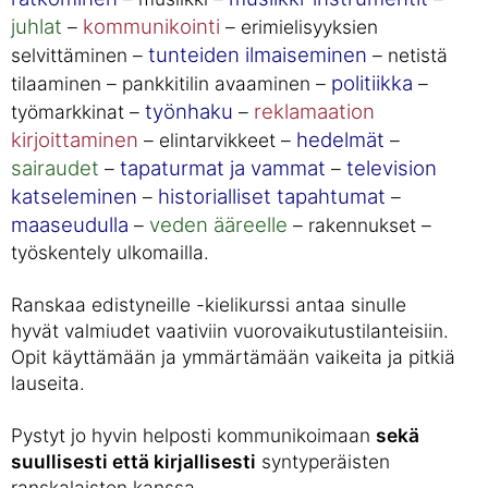
juhlat
kommunikointi
–
– erimielisyyksien
tunteiden ilmaiseminen
selvittäminen –
– netistä
politiikka
tilaaminen – pankkitilin avaaminen –
–
työnhaku
reklamaation
työmarkkinat –
–
kirjoittaminen
hedelmät
– elintarvikkeet –
–
sairaudet
tapaturmat ja vammat
television
–
–
katseleminen
historialliset tapahtumat
–
–
maaseudulla
veden ääreelle
–
– rakennukset –
työskentely ulkomailla.
Ranskaa edistyneille -kielikurssi antaa sinulle
hyvät valmiudet vaativiin vuorovaikutustilanteisiin.
Opit käyttämään ja ymmärtämään vaikeita ja pitkiä
lauseita.
Pystyt jo hyvin helposti kommunikoimaan
sekä
suullisesti että kirjallisesti
syntyperäisten
ranskalaisten kanssa.