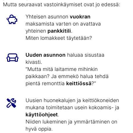
Mutta seuraavat vastoinkäymiset ovat jo edessä:
Yhteisen asunnon
vuokran
maksamista varten on avattava
yhteinen
pankkitili
.
Miten lomakkeet täytetään?
Uuden asunnon
haluaa sisustaa
kivasti.
”Mutta mitä laitamme mihinkin
paikkaan? Ja emmekö halua tehdä
pientä remonttia
keittiössä
?”
Uusien huonekalujen ja keittiökoneiden
mukana toimitetaan usein kokoamis- ja
käyttöohjeet
.
Niiden lukeminen ja ymmärtäminen on
hyvä oppia.