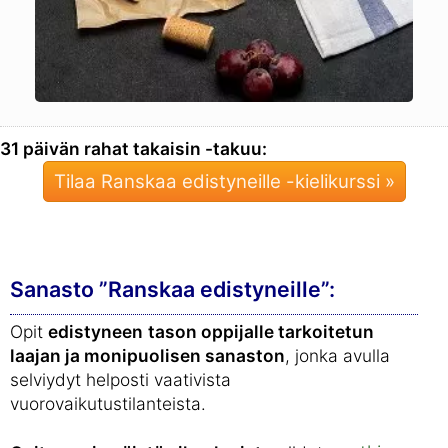
31 päivän rahat takaisin -takuu:
Tilaa Ranskaa edistyneille -kielikurssi »
Sanasto ”Ranskaa edistyneille”:
Opit
edistyneen
tason oppijalle tarkoitetun
laajan ja monipuolisen sanaston
, jonka avulla
selviydyt helposti vaativista
vuorovaikutustilanteista.