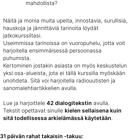
mahdollista?
Näitä ja monia muita upeita, innostavia, surullisia,
hauskoja ja jännittäviä tarinoita löydät
jatkokurssiltasi.
Useimmissa tarinoissa on vuoropuhelu, jotta voit
harjoitella ensimmäisessä persoonassa
puhumista.
Kertominen jostakin asiasta on myös keskustelun
yksi osa-alueista, jota ei tällä kurssilla myöskään
unohdeta. Sitä voi harjoitella radiouutisten ja
sanomalehtiartikkelien avulla.
Lue ja harjoittele
42 dialogitekstin
avulla.
Tekstit opettavat sinulle
kielen sellaisena kuin
sitä todellisessa arkielämässä käytetään
.
31 päivän rahat takaisin -takuu: