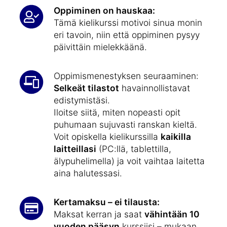
Oppiminen on hauskaa:
Tämä kielikurssi motivoi sinua monin
eri tavoin, niin että oppiminen pysyy
päivittäin mielekkäänä.
Oppimismenestyksen seuraaminen:
Selkeät tilastot
havainnollistavat
edistymistäsi.
Iloitse siitä, miten nopeasti opit
puhumaan sujuvasti ranskan kieltä.
Voit opiskella kielikurssilla
kaikilla
laitteillasi
(PC:llä, tablettilla,
älypuhelimella) ja voit vaihtaa laitetta
aina halutessasi.
Kertamaksu – ei tilausta:
Maksat kerran ja saat
vähintään 10
vuoden pääsyn
kurssiisi – mukaan