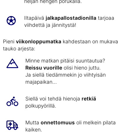
neljän hengen porukalla.
Iltapäivä
jalkapallostadionilla
tarjoaa
viihdettä ja jännitystä!
Pieni
viikonloppumatka
kahdestaan on mukava
tauko arjesta:
Minne matkan pitäisi suuntautua?
Reissu vuorille
olisi hieno juttu.
Ja siellä tiedämmekin jo viihtyisän
majapaikan...
Siellä voi tehdä hienoja
retkiä
polkupyörillä.
Mutta
onnettomuus
oli melkein pilata
kaiken.