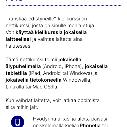
”Ranskaa edistyneille”-kielikurssi on
nettikurssi, josta on sinulle monia etuja:
Voit
käyttää kielikurssia jokaisella
laitteellasi
ja vaihtaa laitetta aina
halutessasi
Tämä nettikurssi toimii
jokaisella
älypuhelimella
(Android, iPhone),
jokaisella
tabletilla
(iPad, Android tai Windows) ja
jokaisella tietokoneella
Windowsilla,
Linuxilla tai Mac OS:lla.
Kun vaihdat laitetta, voit jatkaa oppimista
siitä mihin jäit.
Hyödynnä aikasi ja aloita päiväsi
opiskelemalla kieliä
iPhonella
tai