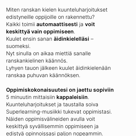
Miten ranskan kielen kuunteluharjoitukset
edistyneille oppijoille on rakennettu?
Kaikki toimii
automaattisesti
ja
voit
keskittyä vain oppimiseen
.
Kuulet ensin sanan
äidinkielelläsi
–
suomeksi.
Nyt sinulla on aikaa miettiä sanalle
ranskankielinen käännös.
Lyhyen tauon jälkeen kuulet äidinkielenään
ranskaa puhuvan käännöksen.
Oppimiskokonaisuutesi on jaettu sopiviin
5 minuutin mittaisiin
kappaleisiin
.
Kuunteluharjoitukset ja taustalla soiva
Superlearning-musiikki tukevat oppimistasi.
Näiden oppimisvälineiden avulla voit
keskittyä syvällisemmin oppimiseen ja
edistyä opinnoissasi paljon nopeammin.