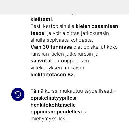
alkeiskurssilla ”
Opi ranskaa
”.
Kielikurssiin sisältyy
ilmainen
kielitesti
.
Testi kertoo sinulle
kielen osaamisen
tasosi
ja voit aloittaa jatkokurssin
sinulle sopivasta kohdasta.
Vain 30 tunnissa
olet opiskellut koko
ranskan kielen jatkokurssin ja
saavutat
eurooppalaisen
viitekehyksen mukaisen
kielitaitotason B2
.
Tämä kurssi mukautuu täydellisesti –
opiskelijatyypillesi
,
henkilökohtaiselle
oppimisnopeudellesi
ja
mieltymyksillesi.