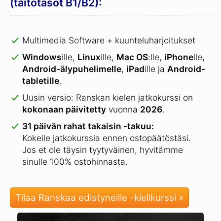
(taitotasot B1/B2):
Multimedia Software + kuunteluharjoitukset
Windows
ille,
Linux
ille,
Mac OS
:lle,
iPhone
lle,
Android-älypuhelimelle
,
iPad
ille ja
Android-
tabletille
.
Uusin versio: Ranskan kielen jatkokurssi on
kokonaan päivitetty
vuonna
2026
.
31 päivän rahat takaisin -takuu:
Kokeile jatkokurssia ennen ostopäätöstäsi.
Jos et ole täysin tyytyväinen, hyvitämme
sinulle 100% ostohinnasta.
Tilaa Ranskaa edistyneille -kielikurssi »