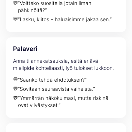
💬
”Voitteko suositella jotain ilman
pähkinöitä?”
💬
”Lasku, kiitos – haluaisimme jakaa sen.”
Palaveri
Anna tilannekatsauksia, esitä eriävä
mielipide kohteliaasti, lyö tulokset lukkoon.
💬
”Saanko tehdä ehdotuksen?”
💬
”Sovitaan seuraavista vaiheista.”
💬
”Ymmärrän näkökulmasi, mutta riskinä
ovat viivästykset.”