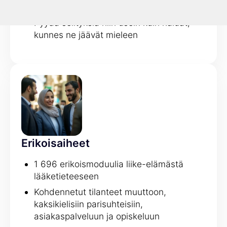
avulla
Pyydä selityksiä niin usein kuin haluat,
kunnes ne jäävät mieleen
Erikoisaiheet
1 696 erikoismoduulia liike-elämästä
lääketieteeseen
Kohdennetut tilanteet muuttoon,
kaksikielisiin parisuhteisiin,
asiakaspalveluun ja opiskeluun