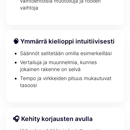
vaihtoehtoisia muotoiluja ja roolien
vaihtoja
🧠 Ymmärrä kielioppi intuitiivisesti
Säännöt selitetään omilla esimerkeilläsi
Vertailuja ja muunnelmia, kunnes
jokainen rakenne on selvä
Tempo ja virkkeiden pituus mukautuvat
tasoosi
🎧 Kehity korjausten avulla