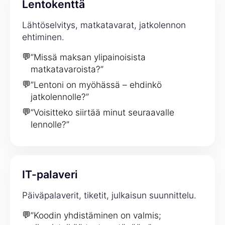
Lentokenttä
Lähtöselvitys, matkatavarat, jatkolennon
ehtiminen.
💬
”Missä maksan ylipainoisista
matkatavaroista?”
💬
”Lentoni on myöhässä – ehdinkö
jatkolennolle?”
💬
”Voisitteko siirtää minut seuraavalle
lennolle?”
IT-palaveri
Päiväpalaverit, tiketit, julkaisun suunnittelu.
💬
”Koodin yhdistäminen on valmis;