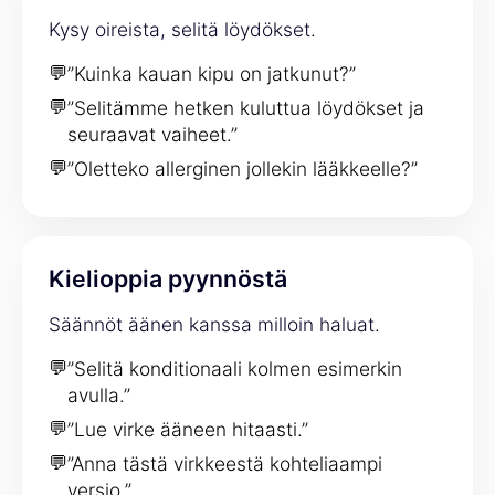
Kysy oireista, selitä löydökset.
💬
”Kuinka kauan kipu on jatkunut?”
💬
”Selitämme hetken kuluttua löydökset ja
seuraavat vaiheet.”
💬
”Oletteko allerginen jollekin lääkkeelle?”
Kielioppia pyynnöstä
Säännöt äänen kanssa milloin haluat.
💬
”Selitä konditionaali kolmen esimerkin
avulla.”
💬
”Lue virke ääneen hitaasti.”
💬
”Anna tästä virkkeestä kohteliaampi
versio.”