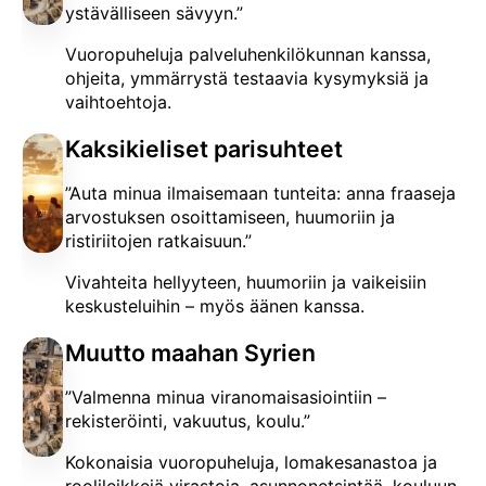
ystävälliseen sävyyn.”
Vuoropuheluja palveluhenkilökunnan kanssa,
ohjeita, ymmärrystä testaavia kysymyksiä ja
vaihtoehtoja.
Kaksikieliset parisuhteet
”Auta minua ilmaisemaan tunteita: anna fraaseja
arvostuksen osoittamiseen, huumoriin ja
ristiriitojen ratkaisuun.”
Vivahteita hellyyteen, huumoriin ja vaikeisiin
keskusteluihin – myös äänen kanssa.
Muutto maahan Syrien
”Valmenna minua viranomaisasiointiin –
rekisteröinti, vakuutus, koulu.”
Kokonaisia vuoropuheluja, lomakesanastoa ja
roolileikkejä virastoja, asunnonetsintää, kouluun