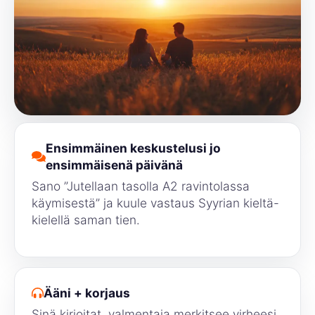
Ensimmäinen keskustelusi jo
ensimmäisenä päivänä
Sano ”Jutellaan tasolla A2 ravintolassa
käymisestä” ja kuule vastaus Syyrian kieltä-
kielellä saman tien.
Ääni + korjaus
Sinä kirjoitat, valmentaja merkitsee virheesi,