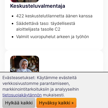
Keskusteluvalmentaja
422 keskustelutilannetta äänen kanssa
Säädettävä taso: täydellisestä
aloittelijasta tasolle C2
Valmiit vuoropuhelut arkeen ja työhön
Evästeasetukset: Käytämme evästeitä
verkkosivustomme parantamiseen,
Kielioppivalmentaja
markkinointitarkoituksiin ja analyyseihin
tietosuojakäytännön
mukaisesti.
120 kielioppiaihetta
Hylkää kaikki
Hyväksy kaikki »
Säännöt selitetään suoraan esimerkkien