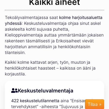
Kaikki aiheet
Tekoälyvalmentajassa saat
kolme harjoitusaluetta
yhdessä
: Keskusteluvalmentaja ohjaa sinut askel
askeleelta kohti sujuvaa puhetta,
Kielioppivalmentaja auttaa ymmärtämään jokaisen
rakenteen täsmällisesti ja Erikoisaiheet vievät
harjoittelun ammatillisiin ja henkilökohtaisiin
tilanteisiin.
Kaikki kolme kattavat arjen, työn, muuton ja
henkilökohtaiset haasteet – kaikissa on ääni ja
korjaustila.
Keskusteluvalmentaja
422 keskustelutilannetta
aina ”Ensisanat ja
tervehdykset” -aiheesta ”Sujuvuus ja