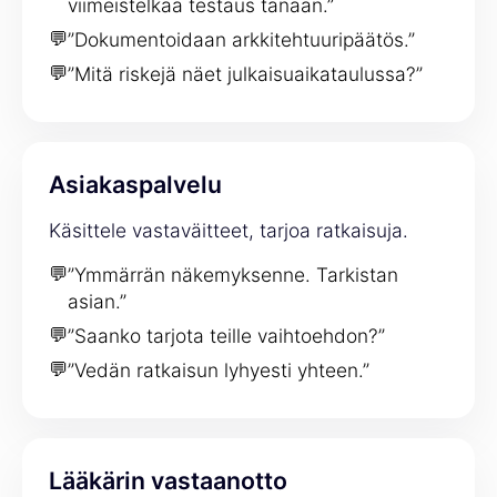
viimeistelkää testaus tänään.”
💬
”Dokumentoidaan arkkitehtuuripäätös.”
💬
”Mitä riskejä näet julkaisuaikataulussa?”
Asiakaspalvelu
Käsittele vastaväitteet, tarjoa ratkaisuja.
💬
”Ymmärrän näkemyksenne. Tarkistan
asian.”
💬
”Saanko tarjota teille vaihtoehdon?”
💬
”Vedän ratkaisun lyhyesti yhteen.”
Lääkärin vastaanotto