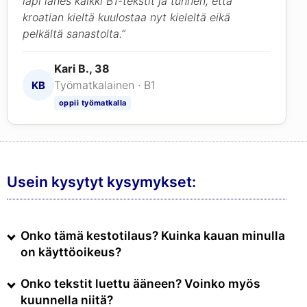
läpi lähes kaikki B1-tekstit ja tunnen, että
kroatian kieltä kuulostaa nyt kieleltä eikä
pelkältä sanastolta.”
Kari B., 38
Työmatkalainen · B1
KB
oppii työmatkalla
Usein kysytyt kysymykset:
Onko tämä kestotilaus? Kuinka kauan minulla
on käyttöoikeus?
Onko tekstit luettu ääneen? Voinko myös
kuunnella niitä?