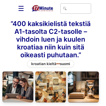
☰
”400 kaksikielistä tekstiä
A1-tasolta C2-tasolle –
vihdoin luen ja kuulen
kroatiaa niin kuin sitä
oikeasti puhutaan.”
kroatian kieltä
suomi