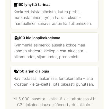
150 lyhyttä tarinaa
Konkreettisista aiheista, kuten perhe,
matkustaminen, työ ja harrastukset –
ihanteellinen sanavaraston kartuttamiseen.
100 kielioppikokoelmaa
Kymmeniä esimerkkilauseita kokoelmaa
kohden yhdestä kieliopin osa-alueesta –
aikamuodot, sijamuodot, pronominit.
150 arjen dialogia
Ravintolassa, lääkärissä, lentokentällä – sitä
kroatian kieltä-kieltä, jota oikeasti puhutaan.
Yli 5 000 lausetta · kaikki 6 kielitaitotasoa A1–
C2 · jokainen lause käännetty rinnakkain ·