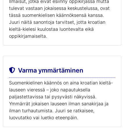
Ilmaisut, jotka eivät esiinny oppikirjassa mutta
tulevat vastaan jokaisessa keskustelussa, ovat
tässä suomenkielisen käännöksensä kanssa.
Juuri näitä sanontoja tarvitset, jotta kroatian
kieltä-kielesi kuulostaa luontevalta eikä
oppikirjamaiselta.
Varma ymmärtäminen
Suomenkielinen käännös on aina kroatian kieltä-
lauseen vieressä – joko napautuksella
paljastettavissa tai pysyvästi näkyvissä.
Ymmärrät jokaisen lauseen ilman sanakirjaa ja
ilman turhautumista. Juuri se ratkaisee,
luovutatko vai luetko eteenpäin.