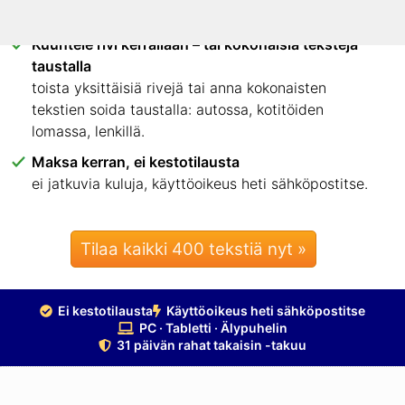
älypuhelimella. Ei sovellusta, ei asennusta.
Kuuntele rivi kerrallaan – tai kokonaisia tekstejä
taustalla
toista yksittäisiä rivejä tai anna kokonaisten
tekstien soida taustalla: autossa, kotitöiden
lomassa, lenkillä.
Maksa kerran, ei kestotilausta
ei jatkuvia kuluja, käyttöoikeus heti sähköpostitse.
Tilaa kaikki 400 tekstiä nyt »
Ei kestotilausta
Käyttöoikeus heti sähköpostitse
PC · Tabletti · Älypuhelin
31 päivän rahat takaisin -takuu