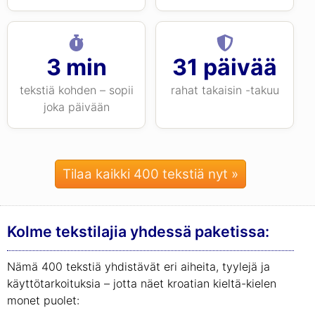
3 min
31 päivää
tekstiä kohden – sopii
rahat takaisin -takuu
joka päivään
Tilaa kaikki 400 tekstiä nyt »
Kolme tekstilajia yhdessä paketissa:
Nämä 400 tekstiä yhdistävät eri aiheita, tyylejä ja
käyttötarkoituksia – jotta näet kroatian kieltä-kielen
monet puolet: