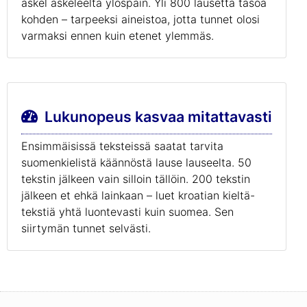
askel askeleelta ylöspäin. Yli 800 lausetta tasoa
kohden – tarpeeksi aineistoa, jotta tunnet olosi
varmaksi ennen kuin etenet ylemmäs.
Lukunopeus kasvaa mitattavasti
Ensimmäisissä teksteissä saatat tarvita
suomenkielistä käännöstä lause lauseelta. 50
tekstin jälkeen vain silloin tällöin. 200 tekstin
jälkeen et ehkä lainkaan – luet kroatian kieltä-
tekstiä yhtä luontevasti kuin suomea. Sen
siirtymän tunnet selvästi.