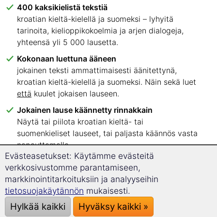
400 kaksikielistä tekstiä
kroatian kieltä-kielellä ja suomeksi – lyhyitä
tarinoita, kielioppikokoelmia ja arjen dialogeja,
yhteensä yli 5 000 lausetta.
Kokonaan luettuna ääneen
jokainen teksti ammattimaisesti äänitettynä,
kroatian kieltä-kielellä ja suomeksi. Näin sekä luet
että
kuulet jokaisen lauseen.
Jokainen lause käännetty rinnakkain
Näytä tai piilota kroatian kieltä- tai
suomenkieliset lauseet, tai paljasta käännös vasta
napauttamalla.
Evästeasetukset: Käytämme evästeitä
Kuusi kielitaitotasoa, selkeästi järjestettynä
verkkosivustomme parantamiseen,
A1–C2 – tiedät heti, mistä teksteistä kannattaa
markkinointitarkoituksiin ja analyyseihin
aloittaa.
tietosuojakäytännön
mukaisesti.
Lue missä haluat
Hylkää kaikki
Hyväksy kaikki »
verkkoselaimessa tietokoneella, tabletilla tai