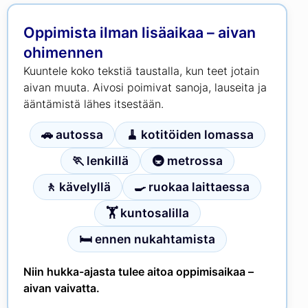
Oppimista ilman lisäaikaa – aivan
ohimennen
Kuuntele koko tekstiä taustalla, kun teet jotain
aivan muuta. Aivosi poimivat sanoja, lauseita ja
ääntämistä lähes itsestään.
🚗 autossa
🧹 kotitöiden lomassa
🏃 lenkillä
🚇 metrossa
🚶 kävelyllä
🍳 ruokaa laittaessa
🏋 kuntosalilla
🛏 ennen nukahtamista
Niin hukka-ajasta tulee aitoa oppimisaikaa –
aivan vaivatta.