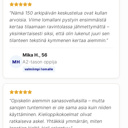
”Nämä 150 arkipäivän keskustelua ovat kullan
arvoisia. Viime lomallani pystyin ensimmäistä
kertaa tilaamaan ravintolassa jähmettymättä –
yksinkertaisesti siksi, että olin lukenut juuri sen
tilanteen tekstinä kymmenen kertaa aiemmin.”
Mika H., 56
A2-tason oppija
MH
valmiimpi lomalle
”Opiskelin aiemmin sanasovelluksilla – mutta
sanojen tunteminen ei ole sama asia kuin niiden
käyttäminen. Kielioppikokoelmat olivat
ratkaiseva askel. Yhtäkkiä ymmärrän, miten
kroatian kieltä-kieli rakentuu.”