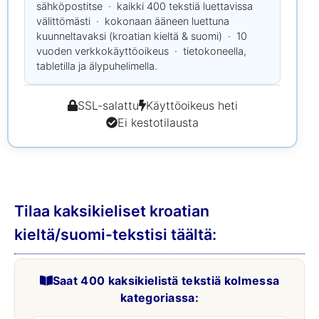
sähköpostitse · kaikki 400 tekstiä luettavissa
välittömästi · kokonaan ääneen luettuna
kuunneltavaksi (kroatian kieltä & suomi) · 10
vuoden verkkokäyttöoikeus · tietokoneella,
tabletilla ja älypuhelimella.
SSL-salattu
Käyttöoikeus heti
Ei kestotilausta
Tilaa kaksikieliset kroatian
kieltä/suomi-tekstisi täältä:
Saat 400 kaksikielistä tekstiä kolmessa
kategoriassa: