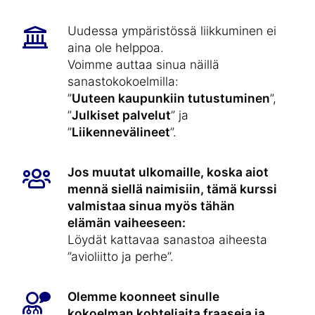
Uudessa ympäristössä liikkuminen ei
aina ole helppoa.
Voimme auttaa sinua näillä
sanastokokoelmilla:
”
Uuteen kaupunkiin tutustuminen
”,
”
Julkiset palvelut
” ja
”
Liikennevälineet
”.
Jos muutat ulkomaille, koska aiot
mennä siellä naimisiin, tämä kurssi
valmistaa sinua myös tähän
elämän vaiheeseen:
Löydät kattavaa sanastoa aiheesta
”avioliitto ja perhe”.
Olemme koonneet sinulle
kokoelman kohteliaita fraaseja ja