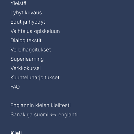
Yleistä
Lyhyt kuvaus
Edut ja hyödyt
Vaihtelua opiskeluun
Dialogitekstit
Verbiharjoitukset
Superlearning
Verkkokurssi
Kuunteluharjoitukset
FAQ
Englannin kielen kielitesti
Sanakirja suomi ↔ englanti
Kieli