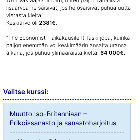
1071 vastaajaa ilmoitti, miten paljon rahallista
lisäarvoa he saisivat, jos he osaisivat puhua uutta
vierasta kieltä.
Keskiarvo oli
2381€
.
”The Economist” -aikakausilehti laski jopa, kuinka
paljon enemmän voi keskimäärin ansaita uransa
aikana, jos puhuu ylimääräistä kieltä:
64 000€
.
Valitse kurssi:
Muutto Iso-Britanniaan –
Erikoissanasto ja sanastoharjoitus