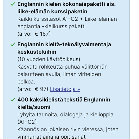
Englannin kielen kokonaispaketti sis.
liike-elämän kurssipaketin
Kaikki kurssitasot A1–C2 + Liike-elämän
englantia -kielikurssipaketti
(arvo: € 167)
Englannin kieltä-tekoälyvalmentaja
keskusteluihin
(10 vuoden käyttöoikeus)
Kasvata rohkeutta puhua välittömän
palautteen avulla, ilman virheiden
pelkoa.
(arvo: € 97)
Lisätietoja »
400 kaksikielistä tekstiä Englannin
kieltä/suomi
Lyhyitä tarinoita, dialogeja ja kielioppia
(A1–C2)
Käännös on jokaisen rivin vieressä, joten
ymmärrät aina ja opit sanat