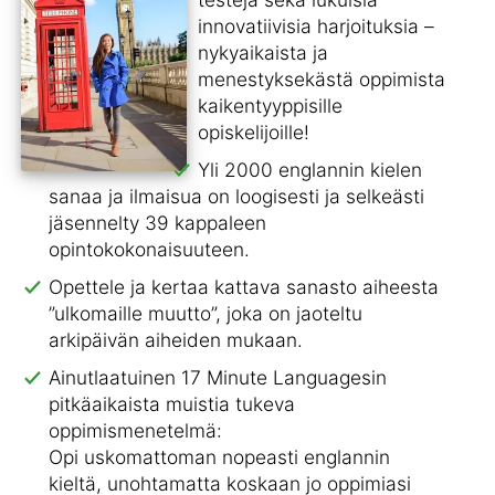
innovatiivisia harjoituksia –
nykyaikaista ja
menestyksekästä oppimista
kaikentyyppisille
opiskelijoille!
Yli 2000 englannin kielen
sanaa ja ilmaisua on loogisesti ja selkeästi
jäsennelty 39 kappaleen
opintokokonaisuuteen.
Opettele ja kertaa kattava sanasto aiheesta
”ulkomaille muutto”, joka on jaoteltu
arkipäivän aiheiden mukaan.
Ainutlaatuinen 17 Minute Languagesin
pitkäaikaista muistia tukeva
oppimismenetelmä:
Opi uskomattoman nopeasti englannin
kieltä, unohtamatta koskaan jo oppimiasi