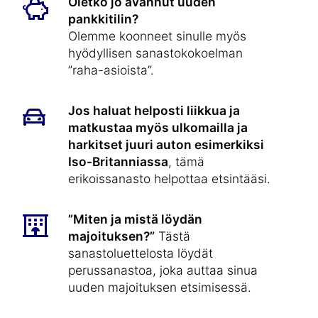
Oletko jo avannut uuden
pankkitilin?
Olemme koonneet sinulle myös
hyödyllisen sanastokokoelman
”raha-asioista”.
Jos haluat helposti liikkua ja
matkustaa myös ulkomailla ja
harkitset juuri auton esimerkiksi
Iso-Britanniassa
, tämä
erikoissanasto helpottaa etsintääsi.
”Miten ja mistä löydän
majoituksen?”
Tästä
sanastoluettelosta löydät
perussanastoa, joka auttaa sinua
uuden majoituksen etsimisessä.