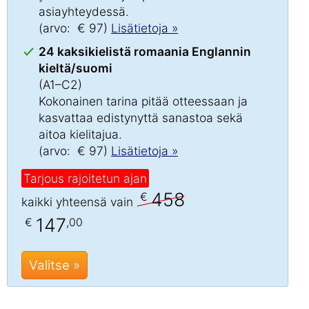
asiayhteydessä.
(arvo: € 97)
Lisätietoja »
24 kaksikielistä romaania Englannin
kieltä/suomi
(A1–C2)
Kokonainen tarina pitää otteessaan ja
kasvattaa edistynyttä sanastoa sekä
aitoa kielitajua.
(arvo: € 97)
Lisätietoja »
Tarjous rajoitetun ajan
458
€
kaikki yhteensä vain
147
€
,00
Valitse »