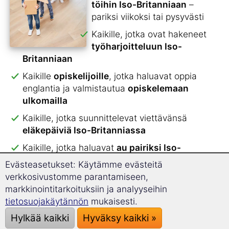
töihin Iso-Britanniaan
–
pariksi viikoksi tai pysyvästi
Kaikille, jotka ovat hakeneet
työharjoitteluun Iso-
Britanniaan
Kaikille
opiskelijoille
, jotka haluavat oppia
englantia ja valmistautua
opiskelemaan
ulkomailla
Kaikille, jotka suunnittelevat viettävänsä
eläkepäiviä Iso-Britanniassa
Kaikille, jotka haluavat
au pairiksi Iso-
Britanniaan
Evästeasetukset: Käytämme evästeitä
verkkosivustomme parantamiseen,
Kaikille, jotka haluavat viettää
lukuvuoden
markkinointitarkoituksiin ja analyyseihin
Iso-Britanniassa
tietosuojakäytännön
mukaisesti.
Kaikille, jotka matkustavat
pitkälle lomalle
Hylkää kaikki
Hyväksy kaikki »
Iso-Britanniaan