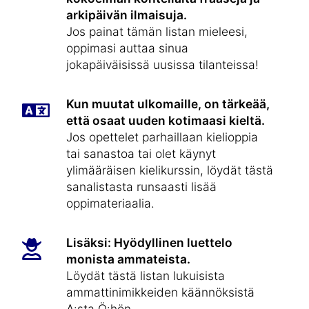
arkipäivän ilmaisuja.
Jos painat tämän listan mieleesi,
oppimasi auttaa sinua
jokapäiväisissä uusissa tilanteissa!
Kun muutat ulkomaille, on tärkeää,
että osaat uuden kotimaasi kieltä.
Jos opettelet parhaillaan kielioppia
tai sanastoa tai olet käynyt
ylimääräisen kielikurssin, löydät tästä
sanalistasta runsaasti lisää
oppimateriaalia.
Lisäksi: Hyödyllinen luettelo
monista ammateista.
Löydät tästä listan lukuisista
ammattinimikkeiden käännöksistä
A:sta Ö:hön.