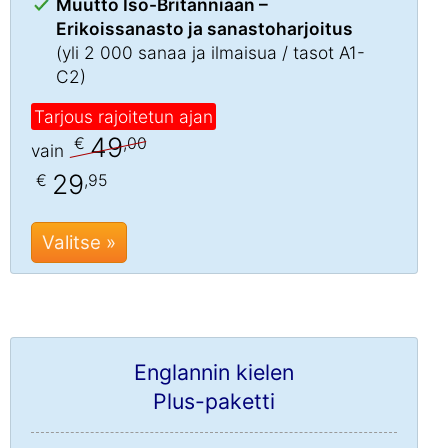
Muutto Iso-Britanniaan –
Erikoissanasto ja sanastoharjoitus
(yli 2 000 sanaa ja ilmaisua / tasot A1-
C2)
Tarjous rajoitetun ajan
49
€
,00
vain
29
€
,95
Valitse »
Englannin kielen
Plus-paketti