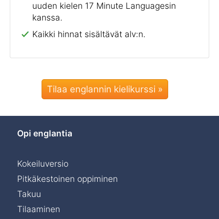
uuden kielen 17 Minute Languagesin
kanssa.
Kaikki hinnat sisältävät alv:n.
Tilaa englannin kielikurssi »
Opi englantia
Kokeiluversio
Pitkäkestoinen oppiminen
Takuu
Tilaaminen