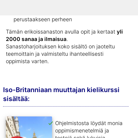
Kaikille, jotka jättävät kotimaansa rakkauden
vuoksi
mennäkseen naimisiin
ja
perustaakseen perheen
Tämän erikoissanaston avulla opit ja kertaat
yli
2000 sanaa ja ilmaisua
.
Sanastoharjoituksen koko sisältö on jaoteltu
teemoittain ja valmisteltu ihanteellisesti
oppimista varten.
Iso-Britanniaan muuttajan kielikurssi
sisältää:
Ohjelmistosta löydät monia
oppimismenetelmiä ja
testejä sekä lukuisia