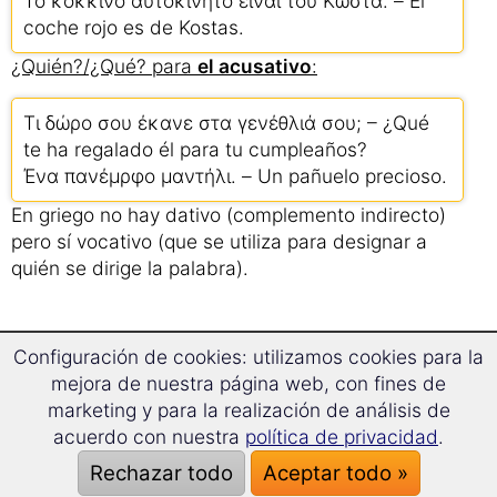
Το κόκκινο αυτοκίνητο είναι του Κώστα. – El
coche rojo es de Kostas.
¿Quién?/¿Qué? para
el acusativo
:
Τι δώρο σου έκανε στα γενέθλιά σου; – ¿Qué
te ha regalado él para tu cumpleaños?
Ένα πανέμρφο μαντήλι. – Un pañuelo precioso.
En griego no hay dativo (complemento indirecto)
pero sí vocativo (que se utiliza para designar a
quién se dirige la palabra).
Gramática griega
Configuración de cookies: utilizamos cookies para la
mejora de nuestra página web, con fines de
Información general
marketing y para la realización de análisis de
acuerdo con nuestra
política de privacidad
.
📝 Gramática griega de un vistazo
Rechazar todo
Aceptar todo »