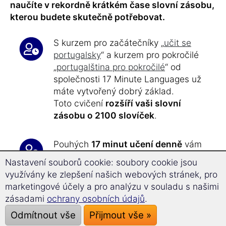
naučíte v rekordně krátkém čase slovní zásobu,
kterou budete skutečně potřebovat.
S kurzem pro začátečníky „
učit se
portugalsky
“ a kurzem pro pokročilé
„
portugalština pro pokročilé
“ od
společnosti 17 Minute Languages už
máte vytvořený dobrý základ.
Toto cvičení
rozšíří vaši slovní
zásobu o 2100 slovíček
.
Pouhých
17 minut učení denně
vám
umožní učit se efektivně a cíleně.
Nastavení souborů cookie: soubory cookie jsou
Po přibližně
40 hodinách výuky
využívány ke zlepšení našich webových stránek, pro
dosáhnete
úrovně C1 a C2
marketingové účely a pro analýzu v souladu s našimi
Evropského referenčního rámce pro
zásadami
ochrany osobních údajů
.
jazykové znalosti.
Odmítnout vše
Přijmout vše »