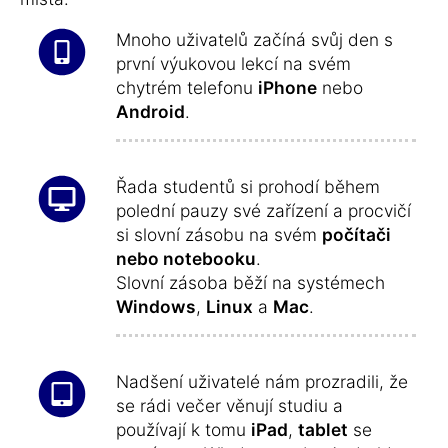
Mnoho uživatelů začíná svůj den s
první výukovou lekcí na svém
chytrém telefonu
iPhone
nebo
Android
.
Řada studentů si prohodí během
polední pauzy své zařízení a procvičí
si slovní zásobu na svém
počítači
nebo notebooku
.
Slovní zásoba běží na systémech
Windows
,
Linux
a
Mac
.
Nadšení uživatelé nám prozradili, že
se rádi večer věnují studiu a
používají k tomu
iPad
,
tablet
se