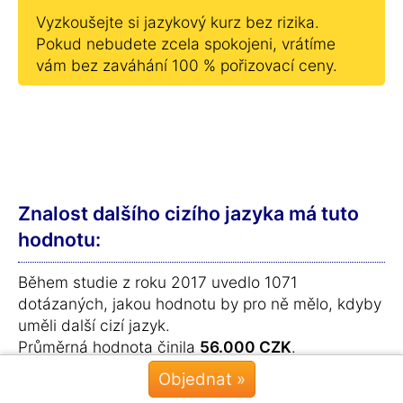
Vyzkoušejte si jazykový kurz bez rizika.
Pokud nebudete zcela spokojeni, vrátíme
vám bez zaváhání 100 % pořizovací ceny.
Znalost dalšího cizího jazyka má tuto
hodnotu:
Během studie z roku 2017 uvedlo 1071
dotázaných, jakou hodnotu by pro ně mělo, kdyby
uměli další cizí jazyk.
Průměrná hodnota činila
56.000 CZK
.
Objednat »
Chat »
Časopis „The Economist“ dokonce spočítal, o kolik