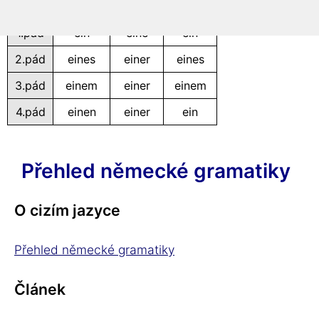
mužský
ženský
střední
1.pád
ein
eine
ein
2.pád
eines
einer
eines
3.pád
einem
einer
einem
4.pád
einen
einer
ein
Přehled německé gramatiky
O cizím jazyce
Přehled německé gramatiky
Článek