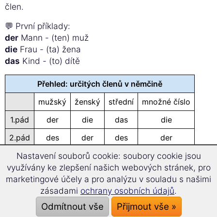
člen.
💬 První příklady:
der
Mann - (ten) muž
die
Frau - (ta) žena
das
Kind - (to) dítě
Přehled: určitých členů v němčině
mužský
ženský
střední
množné číslo
1.pád
der
die
das
die
2.pád
des
der
des
der
3.pád
Nastavení souborů cookie: soubory cookie jsou
dem
der
dem
den
využívány ke zlepšení našich webových stránek, pro
4.pád
den
die
das
die
marketingové účely a pro analýzu v souladu s našimi
zásadami
ochrany osobních údajů
.
Přehled: neurčitých členů v němčině
Odmítnout vše
Přijmout vše »