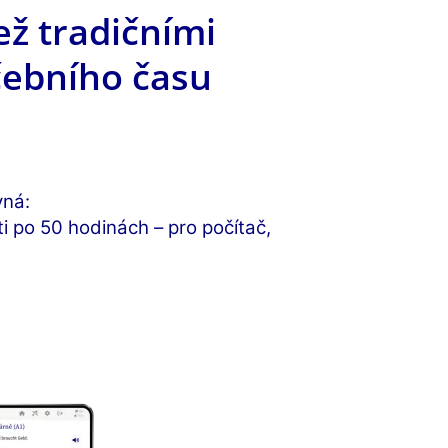
ž tradičními
čebního času
vná:
 po 50 hodinách – pro počítač,