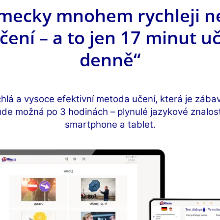
mecky mnohem rychleji ne
ení – a to jen 17 minut u
denně“
hlá a vysoce efektivní metoda učení, která je zába
de možná po 3 hodinách – plynulé jazykové znalosti
smartphone a tablet.