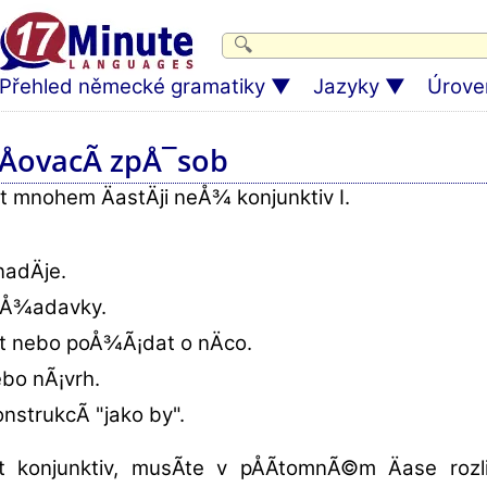
Přehled německé gramatiky
Jazyky
Úrove
ÅovacÃ­ zpÅ¯sob
t mnohem ÄastÄji neÅ¾ konjunktiv I.
nadÄje.
poÅ¾adavky.
at nebo poÅ¾Ã¡dat o nÄco.
ebo nÃ¡vrh.
onstrukcÃ­ "jako by".
it konjunktiv, musÃ­te v pÅÃ­tomnÃ©m Äase roz