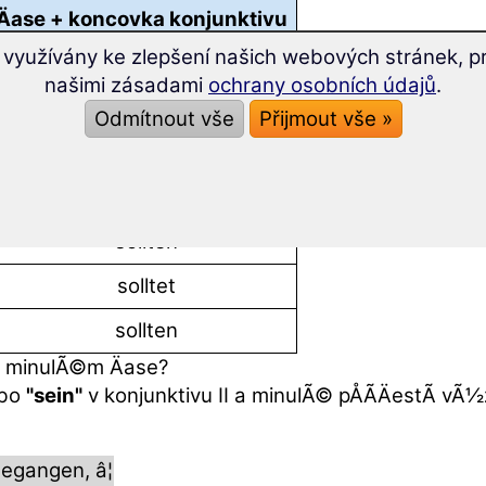
ase + koncovka konjunktivu
 využívány ke zlepšení našich webových stránek, pr
konjunktiv II âsollenâ
našimi zásadami
ochrany osobních údajů
.
sollte
Odmítnout vše
Přijmout vše »
solltest
sollte
sollten
solltet
sollten
v minulÃ©m Äase?
bo
"sein"
v konjunktivu II a minulÃ© pÅÃ­ÄestÃ­ 
egangen, â¦