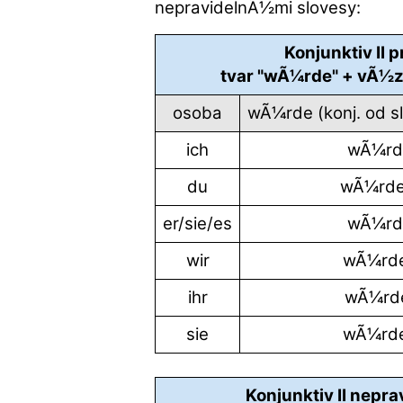
nepravidelnÃ½mi slovesy:
Konjunktiv II 
tvar "wÃ¼rde" + vÃ½z
osoba
wÃ¼rde (konj. od slo
ich
wÃ¼rd
du
wÃ¼rde
er/sie/es
wÃ¼rd
wir
wÃ¼rd
ihr
wÃ¼rd
sie
wÃ¼rd
Konjunktiv II nepr