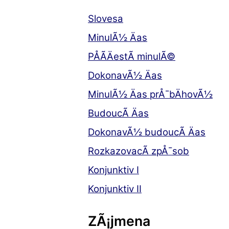
Slovesa
MinulÃ½ Äas
PÅÃ­ÄestÃ­ minulÃ©
DokonavÃ½ Äas
MinulÃ½ Äas prÅ¯bÄhovÃ½
BudoucÃ­ Äas
DokonavÃ½ budoucÃ­ Äas
RozkazovacÃ­ zpÅ¯sob
Konjunktiv I
Konjunktiv II
ZÃ¡jmena