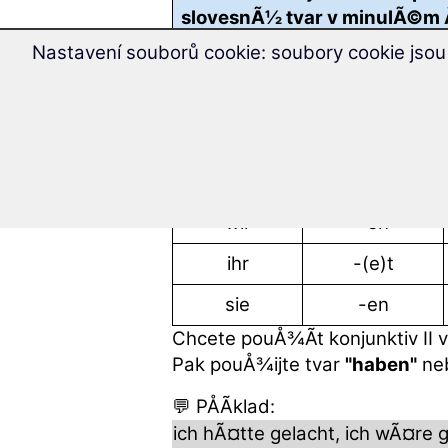
slovesnÃ½ tvar v minulÃ©m Ä
Nastavení souborů cookie: soubory cookie jsou
osoba
koncovka
ich
-e
du
-(e)st
er/sie/es
-e
wir
-en
ihr
-(e)t
sie
-en
Chcete pouÅ¾Ã­t konjunktiv II 
Pak pouÅ¾ijte tvar
"haben"
ne
💬 PÅÃ­klad:
ich hÃ¤tte gelacht, ich wÃ¤re g