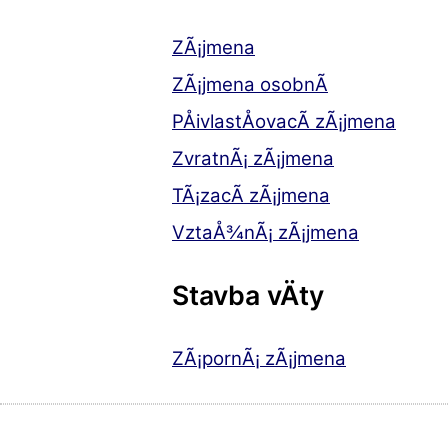
ZÃ¡jmena
ZÃ¡jmena osobnÃ­
PÅivlastÅovacÃ­ zÃ¡jmena
ZvratnÃ¡ zÃ¡jmena
TÃ¡zacÃ­ zÃ¡jmena
VztaÅ¾nÃ¡ zÃ¡jmena
Stavba vÄty
ZÃ¡pornÃ¡ zÃ¡jmena