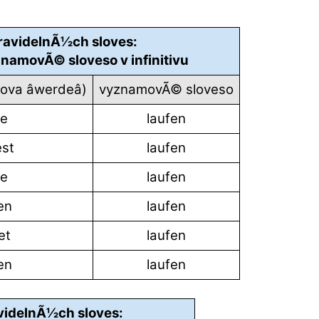
pravidelnÃ½ch sloves:
namovÃ© sloveso v infinitivu
va âwerdeâ)
vyznamovÃ© sloveso
e
laufen
st
laufen
e
laufen
en
laufen
et
laufen
en
laufen
avidelnÃ½ch sloves: