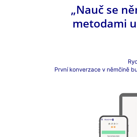
„Nauč se ně
metodami uč
Ryc
První konverzace v němčině bu