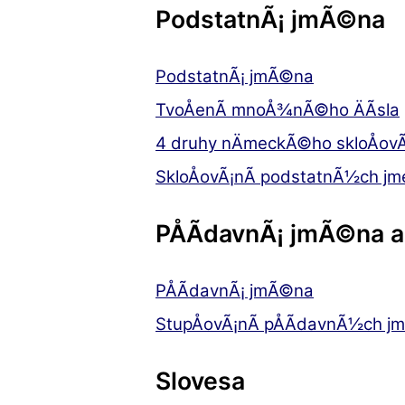
PodstatnÃ¡ jmÃ©na
PodstatnÃ¡ jmÃ©na
TvoÅenÃ­ mnoÅ¾nÃ©ho ÄÃ­sla
4 druhy nÄmeckÃ©ho skloÅovÃ
SkloÅovÃ¡nÃ­ podstatnÃ½ch jm
PÅÃ­davnÃ¡ jmÃ©na a 
PÅÃ­davnÃ¡ jmÃ©na
StupÅovÃ¡nÃ­ pÅÃ­davnÃ½ch j
Slovesa