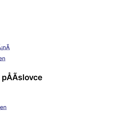
¡nÃ­
en
pÅÃ­slovce
men