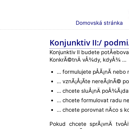
Domovská stránka
Konjunktiv II:/ podmi
Konjunktiv II budete potÅebova
KonkrÃ©tnÄ vÅ¾dy, kdyÅ¾ ...
... formulujete pÅÃ¡nÃ­ nebo 
... vznÃ¡Å¡Ã­te nereÃ¡lnÃ© 
... chcete sluÅ¡nÄ poÅ¾Ã¡d
... chcete formulovat radu n
... chcete porovnat nÄco s k
Pokud chcete sprÃ¡vnÄ tvoÅ