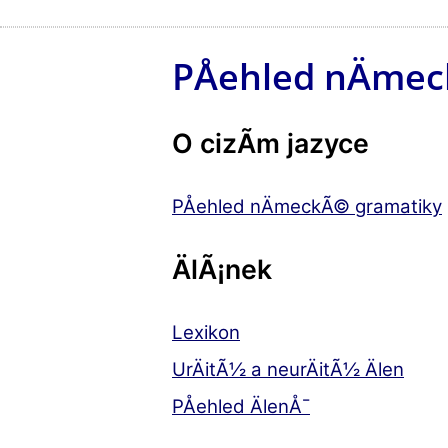
PÅehled nÄme
O cizÃ­m jazyce
PÅehled nÄmeckÃ© gramatiky
ÄlÃ¡nek
Lexikon
UrÄitÃ½ a neurÄitÃ½ Älen
PÅehled ÄlenÅ¯