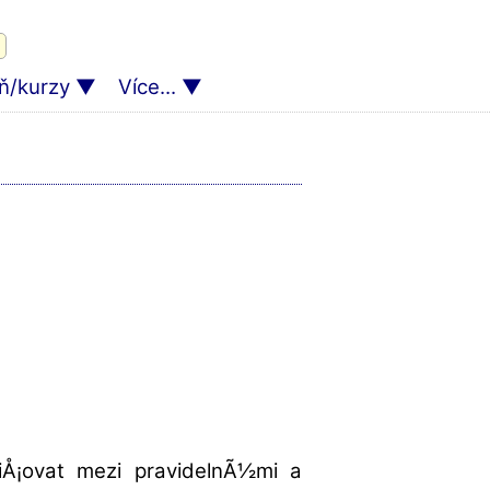
ň/kurzy
Více...
liÅ¡ovat mezi pravidelnÃ½mi a