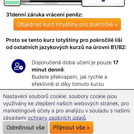
31denní záruka vrácení peněz:
Objednat kurz lotyštiny pro pokročilé »
Proto se tento kurz lotyštiny pro pokročilé liší
od ostatních jazykových kurzů na úrovni B1/B2:
Doporučená doba učení je pouze
17
minut denně
.
Budete překvapeni, jak rychle a
efektivně si díky tomuto kurzu
rozšíříte slovní zásobu
!
Nastavení souborů cookie: soubory cookie jsou
V kurzu pro pokročilé se naučíte
více
využívány ke zlepšení našich webových stránek, pro
než 1 800 nových slovíček
.
marketingové účely a pro analýzu v souladu s našimi
zásadami
ochrany osobních údajů
.
"Tento kurz pro pokročilé rozšiřuje
Odmítnout vše
Přijmout vše »
vaše znalosti lotyštiny získané v kurzu