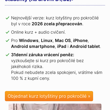
Nejnovější verze: kurz lotyštiny pro pokročilé
byl v roce
2026 zcela přepracován
.
Online kurz + audio cvičení.
Pro
Windows
,
Linux
,
Mac OS
,
iPhone
,
Android smartphone
,
iPad
i
Android tablet
.
31denní záruka vrácení peněz:
vyzkoušejte si kurz pro pokročilé bez
jakéhokoli rizika.
Pokud nebudete zcela spokojeni, vrátíme vám
100 % z kupní ceny.
Objednat kurz lotyštiny pro pokročilé »