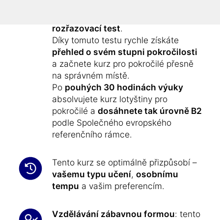
pro začátečníky „
učit se lotyšsky
“.
Součástí kurzu je
bezplatný
rozřazovací test
.
Díky tomuto testu rychle získáte
přehled o svém stupni pokročilosti
a začnete kurz pro pokročilé přesně
na správném místě.
Po
pouhých 30 hodinách výuky
absolvujete kurz lotyštiny pro
pokročilé a
dosáhnete tak úrovně B2
podle Společného evropského
referenčního rámce.
Tento kurz se optimálně přizpůsobí –
vašemu typu učení
,
osobnímu
tempu
a vašim preferencím.
Vzdělávání zábavnou formou
: tento