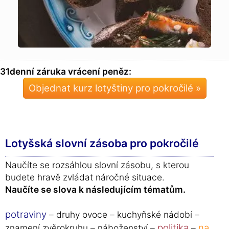
31denní záruka vrácení peněz:
Objednat kurz lotyštiny pro pokročilé »
Lotyšská slovní zásoba pro pokročilé
Naučíte se rozsáhlou slovní zásobu, s kterou
budete hravě zvládat náročné situace.
Naučíte se slova k následujícím tématům.
potraviny
– druhy ovoce – kuchyňské nádobí –
politika
na
znamení zvěrokruhu – náboženství –
–