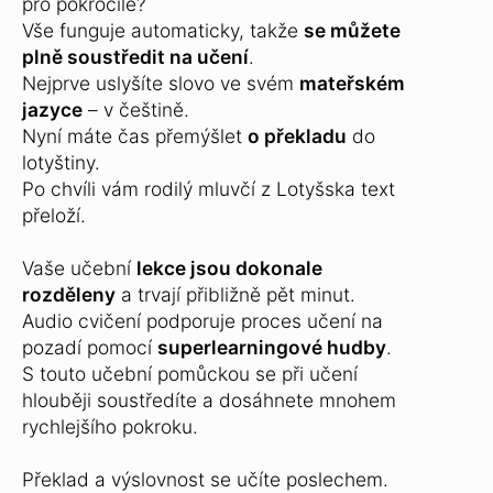
pro pokročilé?
Vše funguje automaticky, takže
se můžete
plně soustředit na učení
.
Nejprve uslyšíte slovo ve svém
mateřském
jazyce
– v češtině.
Nyní máte čas přemýšlet
o překladu
do
lotyštiny.
Po chvíli vám rodilý mluvčí z Lotyšska text
přeloží.
Vaše učební
lekce jsou dokonale
rozděleny
a trvají přibližně pět minut.
Audio cvičení podporuje proces učení na
pozadí pomocí
superlearningové hudby
.
S touto učební pomůckou se při učení
hlouběji soustředíte a dosáhnete mnohem
rychlejšího pokroku.
Překlad a výslovnost se učíte poslechem.