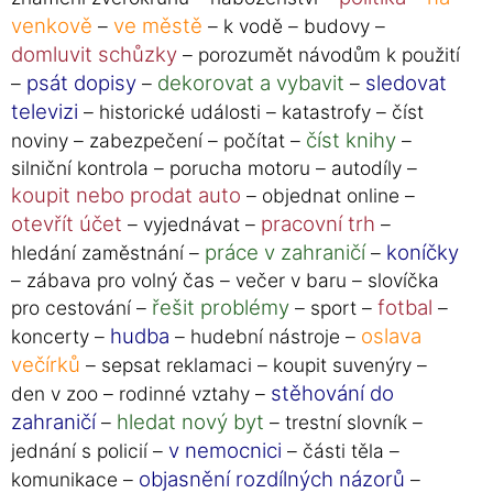
venkově
ve městě
–
– k vodě – budovy –
domluvit schůzky
– porozumět návodům k použití
psát dopisy
dekorovat a vybavit
sledovat
–
–
–
televizi
– historické události – katastrofy – číst
číst knihy
noviny – zabezpečení – počítat –
–
silniční kontrola – porucha motoru – autodíly –
koupit nebo prodat auto
– objednat online –
otevřít účet
pracovní trh
– vyjednávat –
–
práce v zahraničí
koníčky
hledání zaměstnání –
–
– zábava pro volný čas – večer v baru – slovíčka
řešit problémy
fotbal
pro cestování –
– sport –
–
hudba
oslava
koncerty –
– hudební nástroje –
večírků
– sepsat reklamaci – koupit suvenýry –
stěhování do
den v zoo – rodinné vztahy –
zahraničí
hledat nový byt
–
– trestní slovník –
v nemocnici
jednání s policií –
– části těla –
objasnění rozdílných názorů
komunikace –
–