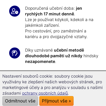
Doporučená učební doba:
jen
rychlých 17 minut denně
.
Lze je používat kdykoli, kdekoli a na
jakémkoli zařízení.
Pro cestování, pro zaměstnání a
kariéru a pro dvojjazyčné vztahy.
Díky uznávané
učební metodě
dlouhodobé paměti už nikdy
hindsky
nezapomenete
.
Technologie Superlearning
vám
Nastavení souborů cookie: soubory cookie jsou
umožní relaxovat a postupovat
o 32,9
využívány ke zlepšení našich webových stránek, pro
% rychleji
a s lepším soustředěním.
marketingové účely a pro analýzu v souladu s našimi
zásadami
ochrany osobních údajů
.
Učit se hindsky nebylo
nikdy
Odmítnout vše
Přijmout vše »
jednodušší tak jako nyní
: v průběhu