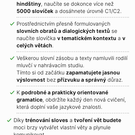
hindštiny
, naučíte se dokonce více než
5000 slovíček
a dosáhnete úrovně C1/C2.
Prostřednictvím přesně formulovaných
slovních obratů a dialogických textů
se
naučíte slovíčka
v tematickém kontextu
a
v
celých větách
.
Veškerou slovní zásobu a texty namluvili rodilí
mluvčí v nahrávacím studiu.
Tímto si od začátku
zapamatujete jasnou
výslovnost
bez
přízvuku a správný
důraz.
K
podrobné a prakticky orientované
gramatice
, obdržíte každý den nová cvičení,
která doplní vaše jazykové znalosti.
Díky
trénování sloves
a
tvoření vět budete
moci brzy vytvářet vlastní věty a plynule
komunikovat.