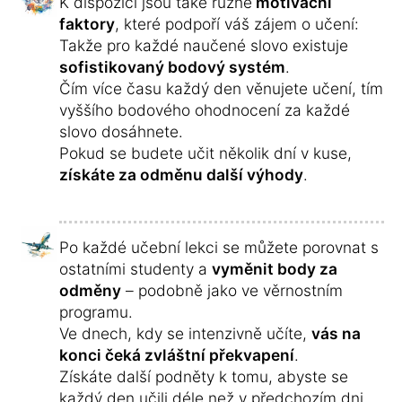
K dispozici jsou také různé
motivační
faktory
, které podpoří váš zájem o učení:
Takže pro každé naučené slovo existuje
sofistikovaný bodový systém
.
Čím více času každý den věnujete učení, tím
vyššího bodového ohodnocení za každé
slovo dosáhnete.
Pokud se budete učit několik dní v kuse,
získáte za odměnu další výhody
.
Po každé učební lekci se můžete porovnat s
ostatními studenty a
vyměnit body za
odměny
– podobně jako ve věrnostním
programu.
Ve dnech, kdy se intenzivně učíte,
vás na
konci čeká zvláštní překvapení
.
Získáte další podněty k tomu, abyste se
každý den učili déle než v předchozím dni,