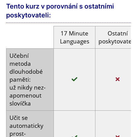
Tento kurz v porovnání s ostatními
poskytovateli:
17
Minute
Ostatní
Languages
poskytovatelé
Učební
metoda
dlouhodobé
paměti:
už nikdy
nez­
apomenout
slovíčka
Učit se
automaticky
prost­