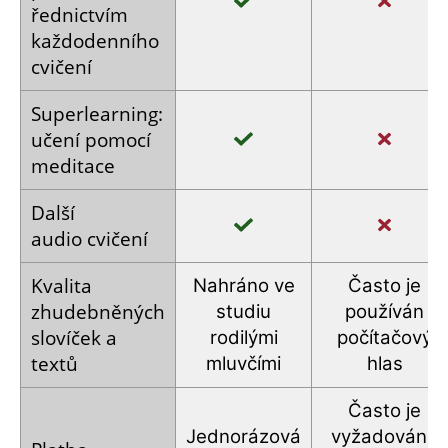
řednictvím
každodenního
cvičení
Super­learning:
učení pomocí
meditace
Další
audio cvičení
Kvalita
Nahráno
ve
Často je
zhudebněných
studiu
používán
slovíček
a
rodilými
počítačový
textů
mluvčími
hlas
Často je
Jednorázová
vyžadováno