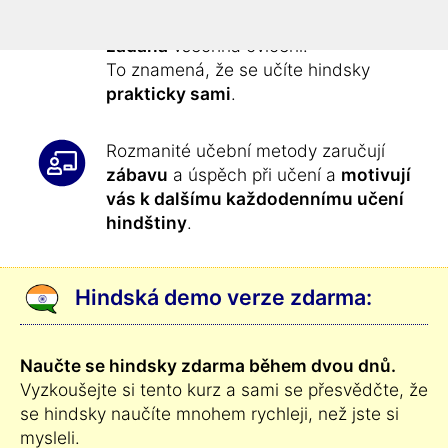
kurzu vám budou
každý den přesně
zadána
všechna cvičení.
To znamená, že se učíte hindsky
prakticky sami
.
Rozmanité učební metody zaručují
zábavu
a úspěch při učení a
motivují
vás k dalšímu každodennímu učení
hindštiny
.
Hindská demo verze zdarma:
Naučte se hindsky zdarma během dvou dnů.
Vyzkoušejte si tento kurz a sami se přesvědčte, že
se hindsky naučíte mnohem rychleji, než jste si
mysleli.