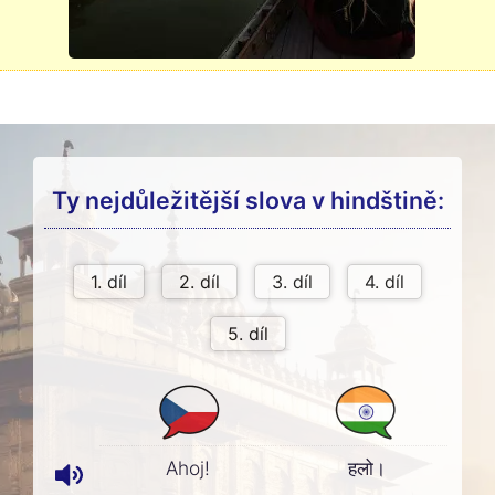
Ty nejdůležitější slova v hindštině:
Ahoj!
हलो।