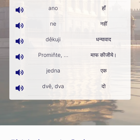
ano
हाँ
ne
नहीं
děkuji
धन्यावाद
Promiňte, ...
माफ कीजीये।
jedna
एक
dvě, dva
दो