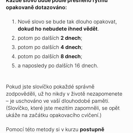
Každé slovo bude podle přesného rytmu
opakovaně dotazováno:
Nové slovo se bude tak dlouho opakovat,
dokud ho nebudete ihned vědět
.
potom po dalších
2 dnech
;
potom po dalších
4 dnech
;
potom po dalších
8 dnech
;
a naposledy po dalších 16 dnech.
Pokud jste slovíčko pokaždé správně
zodpověděli, už ho nikdy v životě nezapomenete
– je uschováno ve vaší dlouhodobé paměti.
(Slovíčko, které jste mezitím zapomněli, se opět
ukáže na začátku opakovacího cvičení.)
Pomocí této metody si v kurzu
postupně