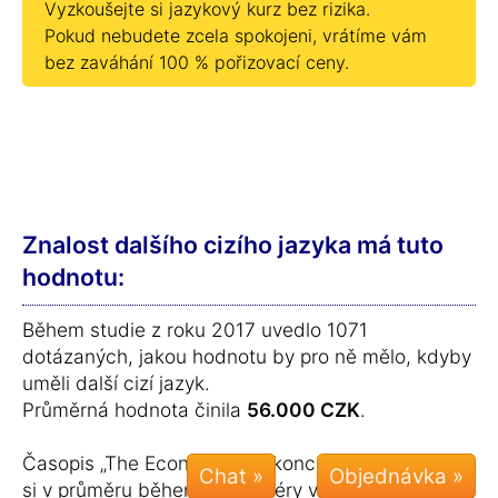
Vyzkoušejte si jazykový kurz bez rizika.
Pokud nebudete zcela spokojeni, vrátíme vám
bez zaváhání 100 % pořizovací ceny.
Znalost dalšího cizího jazyka má tuto
hodnotu:
Během studie z roku 2017 uvedlo 1071
dotázaných, jakou hodnotu by pro ně mělo, kdyby
uměli další cizí jazyk.
Průměrná hodnota činila
56.000 CZK
.
Časopis „The Economist“ dokonce spočítal, o kolik
Chat »
si v průměru během své kariéry vyděláte více,