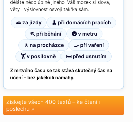
děláte něco úplně jiného. Váš mozek si slova,
věty i výslovnost osvojí takřka sám.
🚗 za jízdy
🧹 při domácích pracích
🏃 při běhání
🚇 v metru
🚶 na procházce
🍳 při vaření
🏋 v posilovně
🛏 před usnutím
Z mrtvého času se tak stává skutečný čas na
učení – bez jakékoli námahy.
Získejte všech 400 textů – ke čtení i
poslechu »