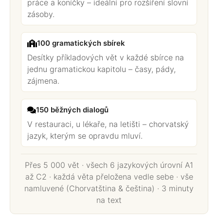
práce a koníčky – ideální pro rozšíření slovní
zásoby.
100 gramatických sbírek
Desítky příkladových vět v každé sbírce na
jednu gramatickou kapitolu – časy, pády,
zájmena.
150 běžných dialogů
V restauraci, u lékaře, na letišti – chorvatský
jazyk, kterým se opravdu mluví.
Přes 5 000 vět · všech 6 jazykových úrovní A1
až C2 · každá věta přeložena vedle sebe · vše
namluvené (Chorvatština & čeština) · 3 minuty
na text