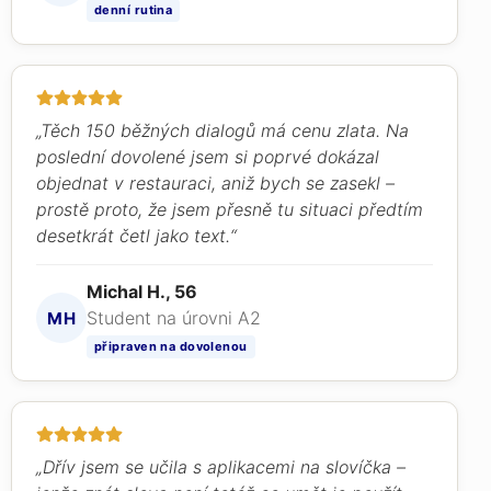
denní rutina
„Těch 150 běžných dialogů má cenu zlata. Na
poslední dovolené jsem si poprvé dokázal
objednat v restauraci, aniž bych se zasekl –
prostě proto, že jsem přesně tu situaci předtím
desetkrát četl jako text.“
Michal H., 56
Student na úrovni A2
MH
připraven na dovolenou
„Dřív jsem se učila s aplikacemi na slovíčka –