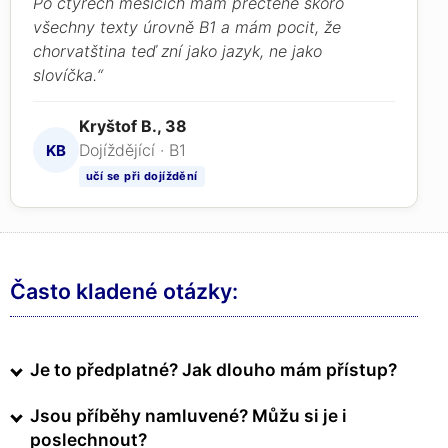
Po čtyřech měsících mám přečtené skoro
všechny texty úrovně B1 a mám pocit, že
chorvatština teď zní jako jazyk, ne jako
slovíčka.“
Kryštof B., 38
Dojíždějící · B1
KB
učí se při dojíždění
Často kladené otázky:
Je to předplatné? Jak dlouho mám přístup?
Jsou příběhy namluvené? Můžu si je i
poslechnout?