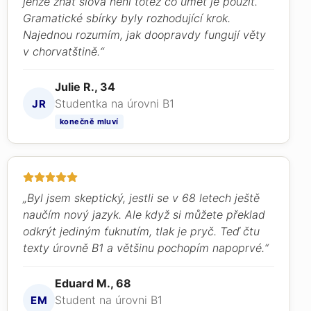
jenže znát slova není totéž co umět je použít.
Gramatické sbírky byly rozhodující krok.
Najednou rozumím, jak doopravdy fungují věty
v chorvatštině.“
Julie R., 34
Studentka na úrovni B1
JR
konečně mluví
„Byl jsem skeptický, jestli se v 68 letech ještě
naučím nový jazyk. Ale když si můžete překlad
odkrýt jediným ťuknutím, tlak je pryč. Teď čtu
texty úrovně B1 a většinu pochopím napoprvé.“
Eduard M., 68
Student na úrovni B1
EM