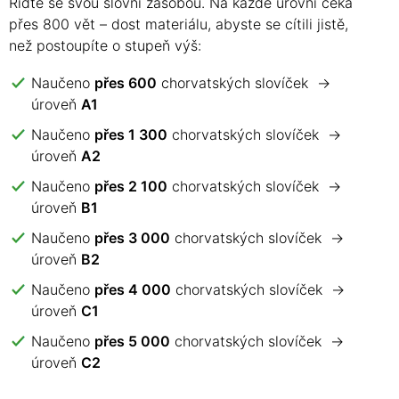
Řiďte se svou slovní zásobou. Na každé úrovni čeká
přes 800 vět – dost materiálu, abyste se cítili jistě,
než postoupíte o stupeň výš:
Naučeno
přes 600
chorvatských slovíček →
úroveň
A1
Naučeno
přes 1 300
chorvatských slovíček →
úroveň
A2
Naučeno
přes 2 100
chorvatských slovíček →
úroveň
B1
Naučeno
přes 3 000
chorvatských slovíček →
úroveň
B2
Naučeno
přes 4 000
chorvatských slovíček →
úroveň
C1
Naučeno
přes 5 000
chorvatských slovíček →
úroveň
C2