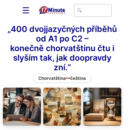
☰
„400 dvojjazyčných příběhů
od A1 po C2 –
konečně chorvatštinu čtu i
slyším tak, jak doopravdy
zní.“
Chorvatština
čeština