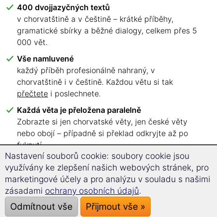
400 dvojjazyčných textů
v chorvatštině a v češtině – krátké příběhy,
gramatické sbírky a běžné dialogy, celkem přes 5
000 vět.
Vše namluvené
každý příběh profesionálně nahraný, v
chorvatštině i v češtině. Každou větu si tak
přečtete
i poslechnete.
Každá věta je přeložena paralelně
Zobrazte si jen chorvatské věty, jen české věty
nebo obojí – případně si překlad odkryjte až po
ťuknutí.
Nastavení souborů cookie: soubory cookie jsou
Šest jazykových úrovní, přehledně seřazených
využívány ke zlepšení našich webových stránek, pro
A1 až C2 – hned víte, kterými texty začít.
marketingové účely a pro analýzu v souladu s našimi
Čtěte, kde chcete
zásadami
ochrany osobních údajů
.
V prohlížeči na počítači, tabletu nebo chytrém
Odmítnout vše
Přijmout vše »
telefonu. Žádná aplikace, žádná instalace.