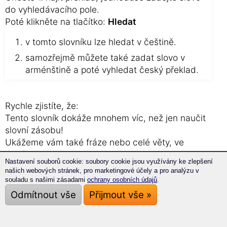
do vyhledávacího pole.
Poté klikněte na tlačítko:
Hledat
v tomto slovníku lze hledat v češtině.
samozřejmě můžete také zadat slovo v
arménštině a poté vyhledat český překlad.
Rychle zjistíte, že:
Tento slovník dokáže mnohem víc, než jen naučit
slovní zásobu!
Ukážeme vám také fráze nebo celé věty, ve
kterých se toto slovo vyskytuje.
Nastavení souborů cookie: soubory cookie jsou využívány ke zlepšení
Tímto způsobem se také okamžitě naučíte, jak
našich webových stránek, pro marketingové účely a pro analýzu v
používat slovo v kontextu celé věty.
souladu s našimi zásadami
ochrany osobních údajů
.
To vám pomůže, pokud právě pracujete na
Odmítnout vše
Přijmout vše »
armensko- překladu.