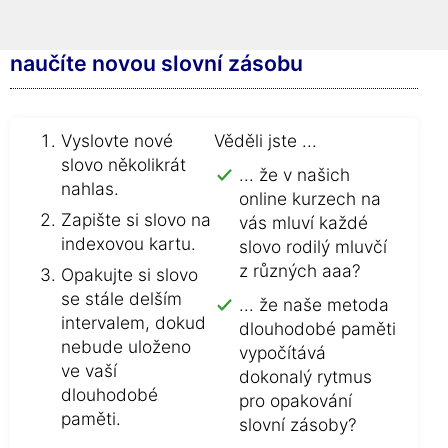
Naše 3 nejlepší tipy:
Tímto způsobem se rychle a úspěšně
naučíte novou slovní zásobu
Vyslovte nové
Věděli jste ...
slovo několikrát
... že v našich
nahlas.
online kurzech na
Zapište si slovo na
vás mluví každé
indexovou kartu.
slovo rodilý mluvčí
z různých aaa?
Opakujte si slovo
se stále delším
... že naše metoda
intervalem, dokud
dlouhodobé paměti
nebude uloženo
vypočítává
ve vaší
dokonalý rytmus
dlouhodobé
pro opakování
paměti.
slovní zásoby?