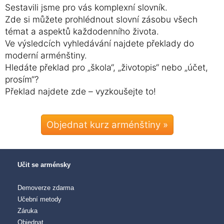
Sestavili jsme pro vás komplexní slovník.
Zde si můžete prohlédnout slovní zásobu všech
témat a aspektů každodenního života.
Ve výsledcích vyhledávání najdete překlady do
moderní arménštiny.
Hledáte překlad pro „škola“, „životopis“ nebo „účet,
prosím“?
Překlad najdete zde – vyzkoušejte to!
Objednat kurz arménštiny »
Učit se arménsky
Demoverze zdarma
Učební metody
Záruka
Objednat