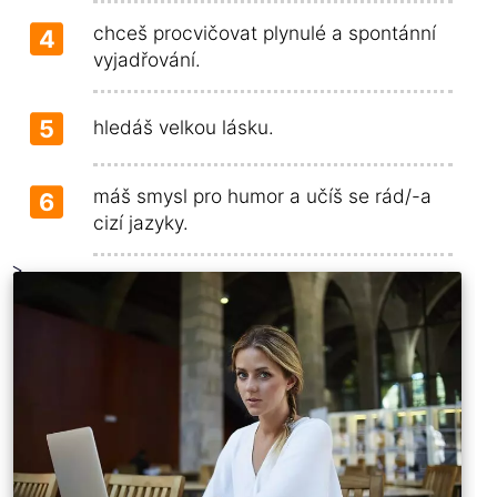
chceš procvičovat plynulé a spontánní
4
vyjadřování.
5
hledáš velkou lásku.
máš smysl pro humor a učíš se rád/-a
6
cizí jazyky.
>