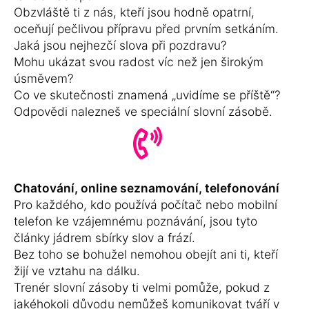
Obzvláště ti z nás, kteří jsou hodně opatrní,
oceňují pečlivou přípravu před prvním setkáním.
Jaká jsou nejhezčí slova při pozdravu?
Mohu ukázat svou radost víc než jen širokým
úsměvem?
Co ve skutečnosti znamená „uvidíme se příště“?
Odpovědi nalezneš ve speciální slovní zásobě.
Chatování, online seznamování, telefonování
Pro každého, kdo používá počítač nebo mobilní
telefon ke vzájemnému poznávání, jsou tyto
články jádrem sbírky slov a frází.
Bez toho se bohužel nemohou obejít ani ti, kteří
žijí ve vztahu na dálku.
Trenér slovní zásoby ti velmi pomůže, pokud z
jakéhokoli důvodu nemůžeš komunikovat tváří v