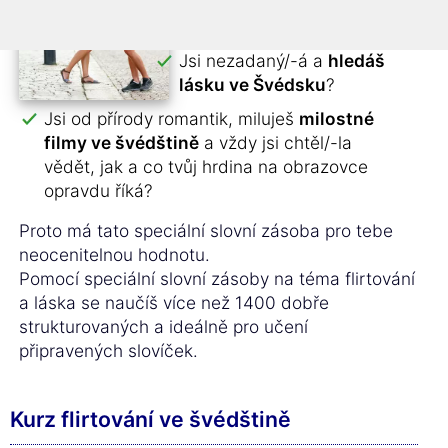
nevíš, jak to partnerovi při
telefonním rozhovoru říct?
Jsi nezadaný/-á a
hledáš
lásku ve Švédsku
?
Jsi od přírody romantik, miluješ
milostné
filmy ve švédštině
a vždy jsi chtěl/-la
vědět, jak a co tvůj hrdina na obrazovce
opravdu říká?
Proto má tato speciální slovní zásoba pro tebe
neocenitelnou hodnotu.
Pomocí speciální slovní zásoby na téma flirtování
a láska se naučíš více než 1400 dobře
strukturovaných a ideálně pro učení
připravených slovíček.
Kurz flirtování ve švédštině