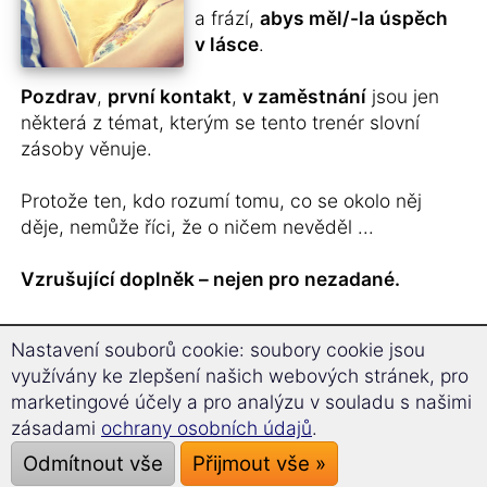
a frází,
abys měl/-la úspěch
v lásce
.
Pozdrav
,
první kontakt
,
v zaměstnání
jsou jen
některá z témat, kterým se tento trenér slovní
zásoby věnuje.
Protože ten, kdo rozumí tomu, co se okolo něj
děje, nemůže říci, že o ničem nevěděl ...
Vzrušující doplněk – nejen pro nezadané.
Nastavení souborů cookie: soubory cookie jsou
Právě jsi potkal/-la
využívány ke zlepšení našich webových stránek, pro
někoho ze Švédska
a
marketingové účely a pro analýzu v souladu s našimi
nechceš ztratit kontakt?
zásadami
ochrany osobních údajů
.
Odmítnout vše
Přijmout vše »
Máš motýlky v břiše, ale