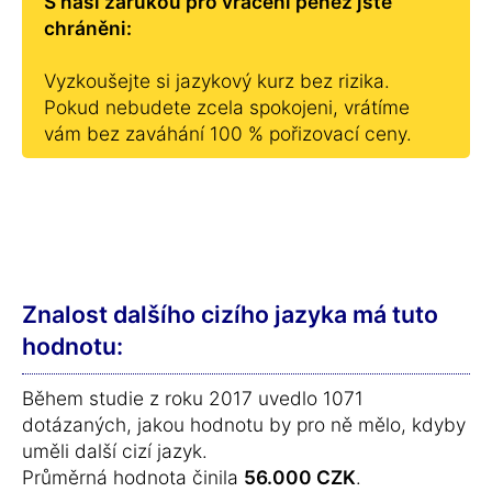
S naší zárukou pro vrácení peněz jste
chráněni:
Vyzkoušejte si jazykový kurz bez rizika.
Pokud nebudete zcela spokojeni, vrátíme
vám bez zaváhání 100 % pořizovací ceny.
Znalost dalšího cizího jazyka má tuto
hodnotu:
Během studie z roku 2017 uvedlo 1071
dotázaných, jakou hodnotu by pro ně mělo, kdyby
uměli další cizí jazyk.
Průměrná hodnota činila
56.000 CZK
.