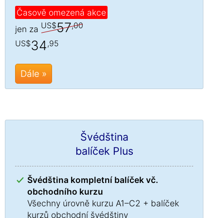
Časově omezená akce
57
US$
,00
jen za
34
US$
,95
Dále »
Švédština
balíček Plus
Švédština kompletní balíček vč.
obchodního kurzu
Všechny úrovně kurzu A1–C2 + balíček
kurzů obchodní švédštiny