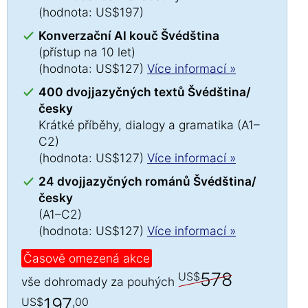
(hodnota: US$197)
Konverzační AI kouč Švédština
(přístup na 10 let)
(hodnota: US$127)
Více informací »
400 dvojjazyčných textů Švédština/
česky
Krátké příběhy, dialogy a gramatika (A1–
C2)
(hodnota: US$127)
Více informací »
24 dvojjazyčných románů Švédština/
česky
(A1–C2)
(hodnota: US$127)
Více informací »
Časově omezená akce
578
US$
vše dohromady za pouhých
197
US$
,00