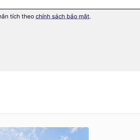
 pháp tốt
hân tích theo
chính sách bảo mật
.
Khắc
:
ng giúp lưu