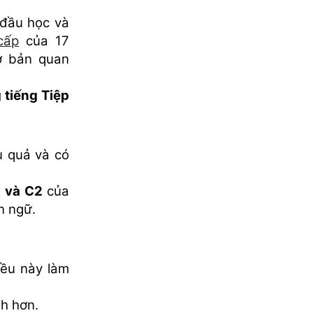
đầu học và
cấp
của 17
ơ bản quan
 tiếng Tiệp
 quả và có
1 và C2
của
n ngữ.
ều này làm
nh hơn.