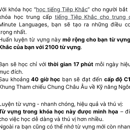
Với khóa học “
học tiếng Tiệp Khắc
” cho người bắt 
khóa học trung cấp
tiếng Tiệp Khắc cho trung 
Minute Languages, bạn sẽ tạo ra những điều c
trọng nhất.
Huấn luyện từ vựng này
mở rộng cho bạn từ vựng
Khắc của bạn với 2100 từ vựng
.
Bạn sẽ học chỉ với
thời gian 17 phút
mỗi ngày hiệu
mục đích.
Sau khoảng
40 giờ học
bạn sẽ đạt đến
cấp độ C
Khung Tham chiếu Chung Châu Âu về Kỹ năng Ngô
Luyện từ vựng - nhanh chóng, hiệu quả và thú vị:
Từ vựng trong khóa học này được minh họa
– đi
cho việc học dễ dàng và thú vị hơn nhiều.
Ngoài ra bạn cũng có thể nhớ từ vựng mới còn nha