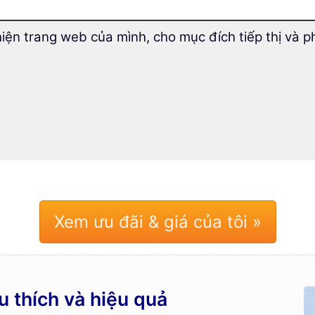
Trong khóa học này bạn sẽ tìm ra
những phương
hiện trang web của mình, cho mục đích tiếp thị và p
nhất để mở rộng vốn từ của bạn trong tiếng Tiệp 
Nhiều
bài tập tương tác
và phương pháp học đa dạ
trữ từ vựng trong trí nhớ dài hạn của bạn.
Thanh toán một lần – không đăng ký.
Quyền truy cập 10 năm, cập nhật miễn phí.
Xem ưu đãi & giá của tôi »
thích và hiệu quả