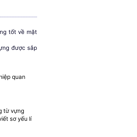
g tốt về mặt
vựng được sắp
ghiệp quan
g từ vựng
́t sơ yếu lí