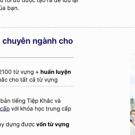
̣u tối ưu được tạo ra để lưu lại
ủa bạn.
̣ng chuyên ngành cho
 2100 từ vựng +
huấn luyện
ắc cho tất cả từ vựng
ản tiếng Tiệp Khắc và
cấp
với khóa học trung cấp
xây dựng được
vốn từ vựng