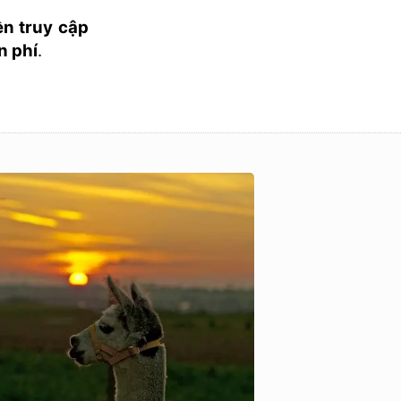
ền truy cập
n phí
.