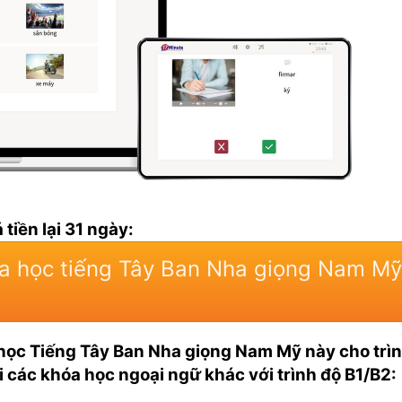
 tiền lại 31 ngày:
a học tiếng Tây Ban Nha giọng Nam Mỹ
a học Tiếng Tây Ban Nha giọng Nam Mỹ này cho trì
i các khóa học ngoại ngữ khác với trình độ B1/B2: