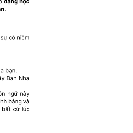
̀o
dạng học
ạn
.
 sự có niềm
ủa bạn.
 Tây Ban Nha
ôn ngữ này
tính bảng và
 bất cứ lúc