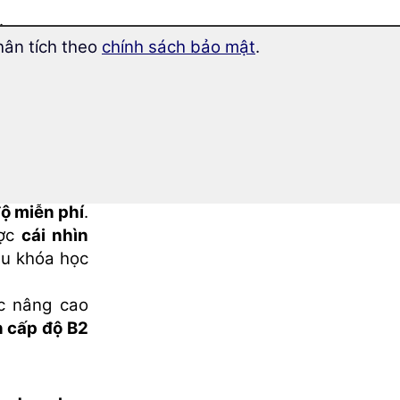
.
̣n
nhanh và
hân tích theo
chính sách bảo mật
.
Tây Ban Nha
hóa học mới
độ miễn phí
.
ược
cái nhìn
u khóa học
ọc nâng cao
n cấp độ B2