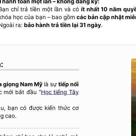
Thanh toán một lần – không đăng ký:
Bạn chỉ trả tiền một lần và có
ít nhất 10 năm quy
khóa học của bạn – bao gồm
các bản cập nhật miễ
Ngoài ra:
bảo hành trả tiền lại 31 ngày
.
:
a giọng Nam Mỹ
là sự
tiếp nối
 mới bắt đầu “
Học tiếng Tây
u, bạn có được kiến thức cơ
ng cao.