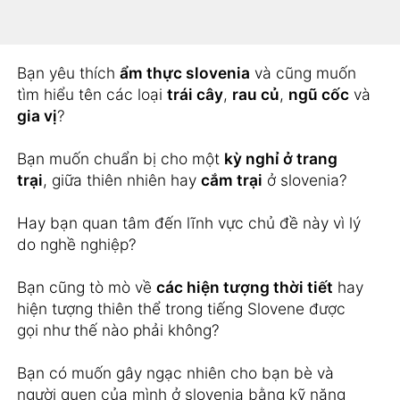
phong cảnh như
đảo
,
núi hay sông
trong tiếng
Slovene không?
Bạn yêu thích
ẩm thực slovenia
và cũng muốn
tìm hiểu tên các loại
trái cây
,
rau củ
,
ngũ cốc
và
gia vị
?
Bạn muốn chuẩn bị cho một
kỳ nghỉ ở trang
trại
, giữa thiên nhiên hay
cắm trại
ở slovenia?
Hay bạn quan tâm đến lĩnh vực chủ đề này vì lý
do nghề nghiệp?
Bạn cũng tò mò về
các hiện tượng thời tiết
hay
hiện tượng thiên thể trong tiếng Slovene được
gọi như thế nào phải không?
Bạn có muốn gây ngạc nhiên cho bạn bè và
người quen của mình ở slovenia bằng kỹ năng