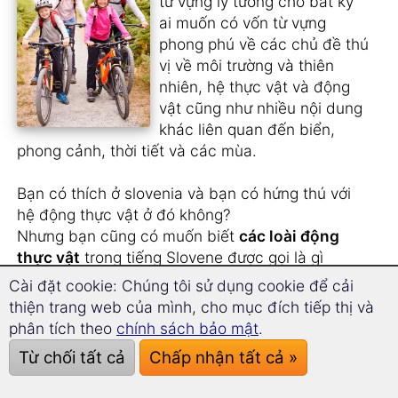
từ vựng lý tưởng cho bất kỳ
ai muốn có vốn từ vựng
phong phú về các chủ đề thú
vị về môi trường và thiên
nhiên, hệ thực vật và động
vật cũng như nhiều nội dung
khác liên quan đến biển,
phong cảnh, thời tiết và các mùa.
Bạn có thích ở slovenia và bạn có hứng thú với
hệ động thực vật ở đó không?
Nhưng bạn cũng có muốn biết
các loài động
thực vật
trong tiếng Slovene được gọi là gì
không?
Cài đặt cookie: Chúng tôi sử dụng cookie để cải
thiện trang web của mình, cho mục đích tiếp thị và
Bạn có thích xem phim
tự nhiên nguyên bản
và
phân tích theo
chính sách bảo mật
.
cần vốn từ vựng phong phú hơn không?
Từ chối tất cả
Chấp nhận tất cả »
Bạn có muốn biết cách thể hiện các đặc điểm