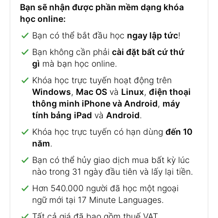
Bạn sẽ nhận được phần mềm dạng khóa
học online:
Bạn có thể bắt đầu học
ngay lập tức
!
Bạn không cần phải
cài đặt bất cứ thứ
gì
mà bạn học online.
Khóa học trực tuyến hoạt động trên
Windows
,
Mac OS
và
Linux
,
điện thoại
thông minh iPhone và Android
,
máy
tính bảng
iPad
và
Android
.
Khóa học trực tuyến có hạn dùng
đến 10
năm
.
Bạn có thể hủy giao dịch mua bất kỳ lúc
nào trong 31 ngày đầu tiên và lấy lại tiền.
Hơn 540.000 người đã học một ngoại
ngữ mới tại 17 Minute Languages.
Tất cả giá đã bao gồm thuế VAT.