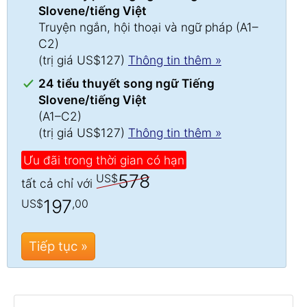
Slovene/tiếng Việt
Truyện ngắn, hội thoại và ngữ pháp (A1–
C2)
(trị giá US$127)
Thông tin thêm »
24 tiểu thuyết song ngữ Tiếng
Slovene/tiếng Việt
(A1–C2)
(trị giá US$127)
Thông tin thêm »
Ưu đãi trong thời gian có hạn
578
US$
tất cả chỉ với
197
US$
,00
Tiếp tục »