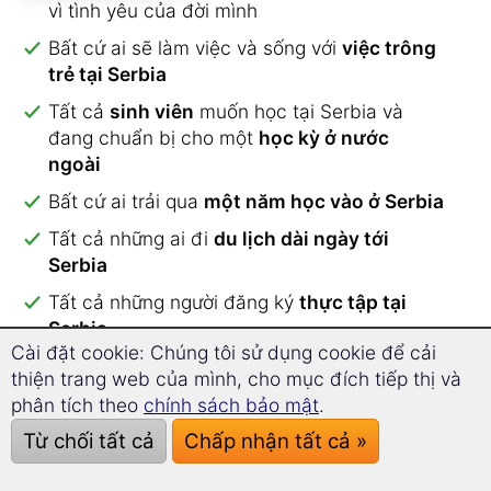
vì tình yêu của đời mình
Bất cứ ai sẽ làm việc và sống với
việc trông
trẻ tại Serbia
Tất cả
sinh viên
muốn học tại Serbia và
đang chuẩn bị cho một
học kỳ ở nước
ngoài
Bất cứ ai trải qua
một năm học vào ở Serbia
Tất cả những ai đi
du lịch dài ngày tới
Serbia
Tất cả những người đăng ký
thực tập tại
Serbia
Cài đặt cookie: Chúng tôi sử dụng cookie để cải
Bất cứ ai dự định
nghỉ hưu tại Serbia
thiện trang web của mình, cho mục đích tiếp thị và
phân tích theo
chính sách bảo mật
.
Với vốn từ vựng đặc biệt dành cho người di cư,
bạn có thể học và lặp lại
hơn 2.000 từ và cụm
Từ chối tất cả
Chấp nhận tất cả »
từ từ vựng
.
Toàn bộ nội dung của chương trình huấn luyện từ