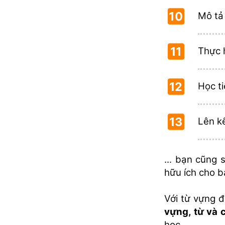
10
Mô tả
11
Thực 
12
Học t
13
Lên k
... bạn cũng 
hữu ích cho b
Với từ vựng đ
vựng, từ và 
học.