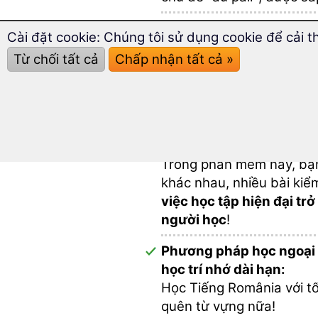
Hơn
2.000 từ
và cụm từ 
Cài đặt cookie: Chúng tôi sử dụng cookie để cải t
chuẩn bị lý tưởng để học
Từ chối tất cả
Chấp nhận tất cả »
Hãy chuẩn bị thành công 
một au pair với chương t
phương tiện này.
Điều này làm cho việc học
Trong phần mềm này, bạn
khác nhau, nhiều bài kiểm
việc học tập hiện đại trở
người học
!
Phương pháp học ngoại
học trí nhớ dài hạn:
Học Tiếng România với 
quên từ vựng nữa!