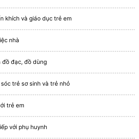
n khích và giáo dục trẻ em
iệc nhà
n đồ đạc, đồ dùng
óc trẻ sơ sinh và trẻ nhỏ
ới trẻ em
iếp với phụ huynh