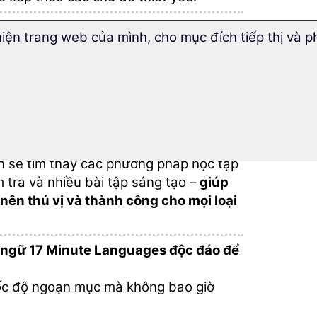
tiếng România được sắp xếp hợp lý và
hiện trang web của mình, cho mục đích tiếp thị và p
 trong một bài học.
cho kỳ nghỉ ở nước ngoài với tư cách là
rình đào tạo từ vựng đa dạng và đa
 từ vựng trở nên thú vị!
 sẽ tìm thấy các phương pháp học tập
 tra và nhiều bài tập sáng tạo –
giúp
 nên thú vị và thành công cho mọi loại
 ngữ 17 Minute Languages độc đáo để
tốc độ ngoạn mục mà không bao giờ