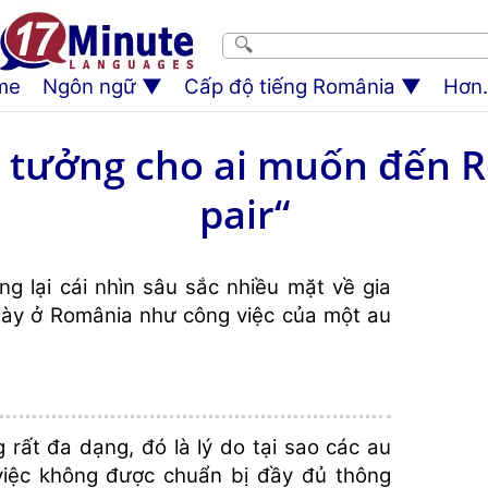
me
Ngôn ngữ
Cấp độ tiếng România
Hơn.
lý tưởng cho ai muốn đến 
pair“
g lại cái nhìn sâu sắc nhiều mặt về gia
gày ở România như công việc của một au
 rất đa dạng, đó là lý do tại sao các au
việc không được chuẩn bị đầy đủ thông