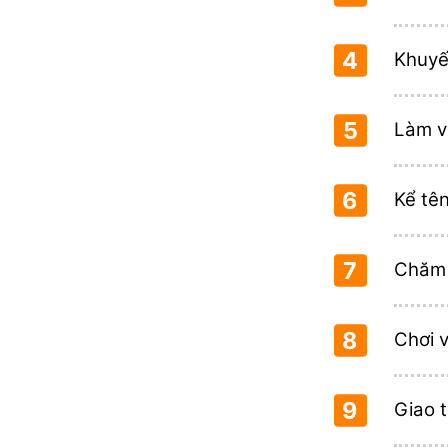
4
Khuyế
5
Làm v
6
Kể tê
7
Chăm s
8
Chơi v
9
Giao t