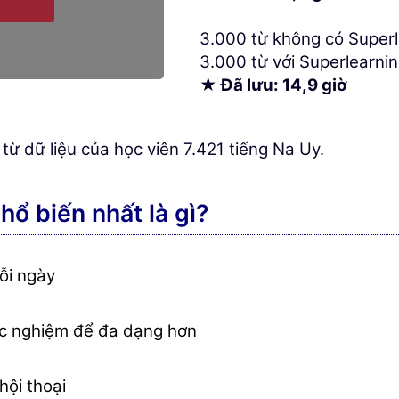
3.000 từ không có Superl
3.000 từ với Superlearnin
★ Đã lưu: 14,9 giờ
, từ dữ liệu của học viên 7.421 tiếng Na Uy.
ổ biến nhất là gì?
ỗi ngày
ắc nghiệm để đa dạng hơn
ội thoại