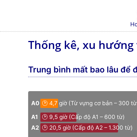
H
Thống kê, xu hướng v
Trung bình mất bao lâu để đạ
A0
🕑 4,7 giờ ­(Từ vựng cơ bản – 300 từ
A1
🕑 9,5 giờ ­(Cấp độ A1 – 600 từ)
A2
🕑 20,5 giờ ­(Cấp độ A2 – 1.300 từ)