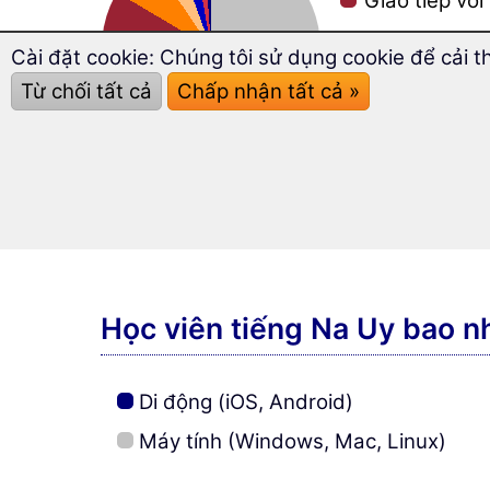
Giao tiếp với
Mối quan hệ
Cài đặt cookie: Chúng tôi sử dụng cookie để cải t
Tình bạn quố
Từ chối tất cả
Chấp nhận tất cả »
Cải thiện bộ
Trường học, 
Tìm hiểu về 
Học viên tiếng Na Uy bao nh
Di động (iOS, Android)
Máy tính (Windows, Mac, Linux)