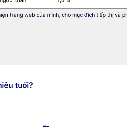
 người thân
7,8 %
 song ngữ
7,0 %
hiện trang web của mình, cho mục đích tiếp thị và p
c tế
3,9 %
 nhớ
2,8 %
học tập hoặc thực tập
1,7 %
những nền văn hóa mới
0,6 %
iêu tuổi?