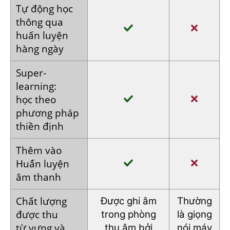
Tự động
học
thông
qua
huấn
luyện
hàng
ngày
Super­
learning:
học theo
phương pháp
thiền định
Thêm vào
Huấn luyện
âm thanh
Chất lượng
Được ghi âm
Thường
được thu
trong phòng
là
giọng
từ vựng
và
thu âm bởi
nói
máy