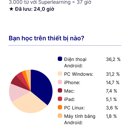
3.000 từ với Superlearning = 37 giờ
★ Đã lưu: 24,0 giờ
Bạn học trên thiết bị nào?
Điện thoại
36,2 %
Android:
PC Windows:
31,2 %
iPhone:
14,7 %
Mac:
7,4 %
iPad:
5,1 %
PC Linux:
3,6 %
Máy tính bảng
1,8 %
Android: