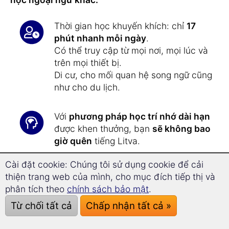
Thời gian học khuyến khích: chỉ
17
phút nhanh mỗi ngày
.
Có thể truy cập từ mọi nơi, mọi lúc và
trên mọi thiết bị.
Di cư, cho mối quan hệ song ngữ cũng
như cho du lịch.
Với
phương pháp học trí nhớ dài hạn
được khen thưởng, bạn
sẽ không bao
giờ quên
tiếng Litva.
Cài đặt cookie: Chúng tôi sử dụng cookie để cải
Nhờ
công nghệ superlearning
, bạn
thiện trang web của mình, cho mục đích tiếp thị và
có thể
tiến bộ nhanh hơn 39,2%
và
phân tích theo
chính sách bảo mật
.
tập trung tốt hơn.
Từ chối tất cả
Chấp nhận tất cả »
Học tiếng Litva
chưa bao giờ dễ dàng