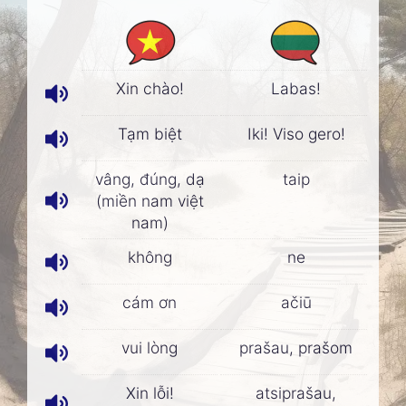
Xin chào!
Labas!
Tạm biệt
Iki! Viso gero!
vâng, đúng, dạ
taip
(miền nam việt
nam)
không
ne
cám ơn
ačiū
vui lòng
prašau, prašom
Xin lỗi!
atsiprašau,