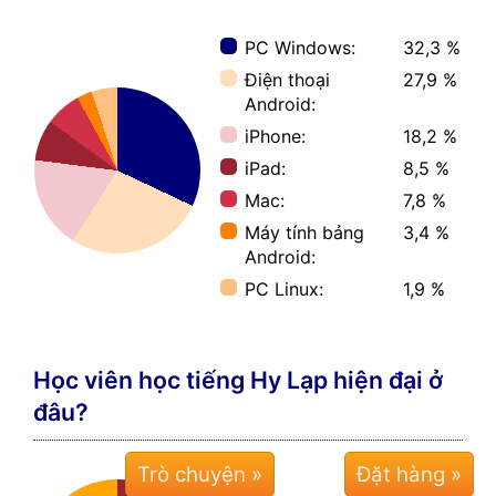
PC Windows:
32,3 %
Điện thoại
27,9 %
Android:
iPhone:
18,2 %
iPad:
8,5 %
Mac:
7,8 %
Máy tính bảng
3,4 %
Android:
PC Linux:
1,9 %
Học viên học tiếng Hy Lạp hiện đại ở
đâu?
Trò chuyện »