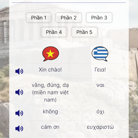
Xin chào!
Γεια!
vâng, đúng, dạ
ναι
(miền nam việt
nam)
không
όχι
cám ơn
ευχαριστώ