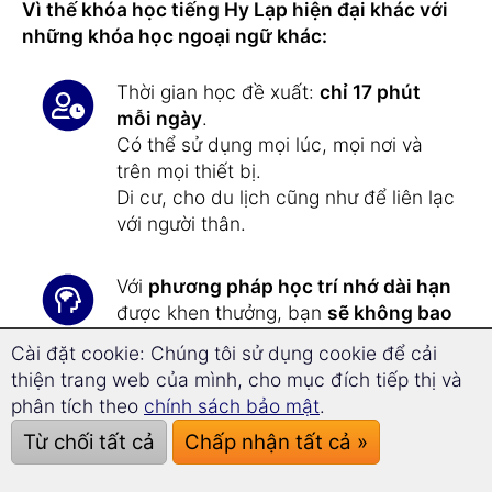
Vì thế khóa học tiếng Hy Lạp hiện đại khác với
những khóa học ngoại ngữ khác:
Thời gian học đề xuất:
chỉ 17 phút
mỗi ngày
.
Có thể sử dụng mọi lúc, mọi nơi và
trên mọi thiết bị.
Di cư, cho du lịch cũng như để liên lạc
với người thân.
Với
phương pháp học trí nhớ dài hạn
được khen thưởng, bạn
sẽ không bao
giờ quên
tiếng Hy Lạp hiện đại.
Cài đặt cookie: Chúng tôi sử dụng cookie để cải
thiện trang web của mình, cho mục đích tiếp thị và
Nhờ
công nghệ superlearning
, bạn
phân tích theo
chính sách bảo mật
.
có thể
tiến bộ nhanh hơn 44,1%
và
Từ chối tất cả
Chấp nhận tất cả »
tập trung tốt hơn.