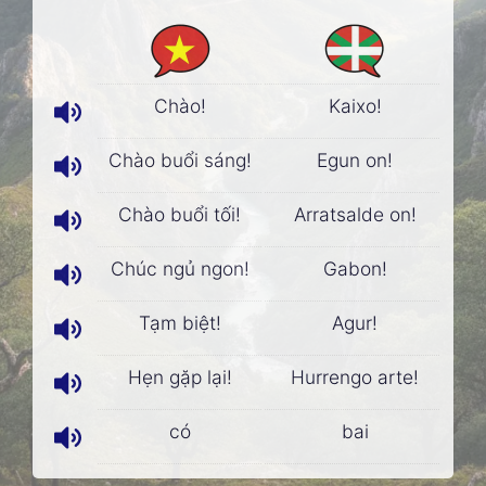
Chào!
Kaixo!
Chào buổi sáng!
Egun on!
Chào buổi tối!
Arratsalde on!
Chúc ngủ ngon!
Gabon!
Tạm biệt!
Agur!
Hẹn gặp lại!
Hurrengo arte!
có
bai