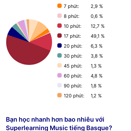
7 phút:
2,9 %
8 phút:
0,6 %
10 phút:
12,7 %
17 phút:
49,1 %
20 phút:
6,3 %
30 phút:
3,8 %
45 phút:
1,3 %
60 phút:
4,8 %
90 phút:
1,8 %
120 phút:
1,2 %
Bạn học nhanh hơn bao nhiêu với
Superlearning Music tiếng Basque?