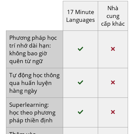
Nhà
17 Minute
cung
Languages
cấp khác
Phương pháp
học
trí nhớ
dài hạn:
không bao
giờ
quên
từ ngữ
Tự động
học thông
qua huấn
luyện
hàng
ngày
Super­learning:
học theo
phương
pháp
thiền định