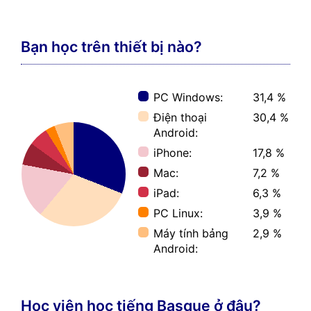
Bạn học trên thiết bị nào?
PC Windows:
31,4 %
Điện thoại
30,4 %
Android:
iPhone:
17,8 %
Mac:
7,2 %
iPad:
6,3 %
PC Linux:
3,9 %
Máy tính bảng
2,9 %
Android:
Học viên học tiếng Basque ở đâu?