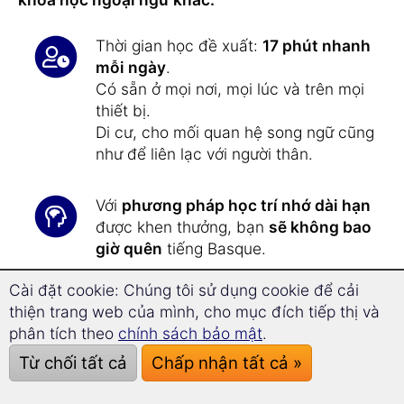
Thời gian học đề xuất:
17 phút nhanh
mỗi ngày
.
Có sẵn ở mọi nơi, mọi lúc và trên mọi
thiết bị.
Di cư, cho mối quan hệ song ngữ cũng
như để liên lạc với người thân.
Với
phương pháp học trí nhớ dài hạn
được khen thưởng, bạn
sẽ không bao
giờ quên
tiếng Basque.
Cài đặt cookie: Chúng tôi sử dụng cookie để cải
Với công nghệ siêu học mới, bạn có
thiện trang web của mình, cho mục đích tiếp thị và
thể
tiến bộ nhanh hơn 31,6%
và tập
phân tích theo
chính sách bảo mật
.
trung tốt hơn.
Từ chối tất cả
Chấp nhận tất cả »
Học tiếng Basque
chưa bao giờ dễ