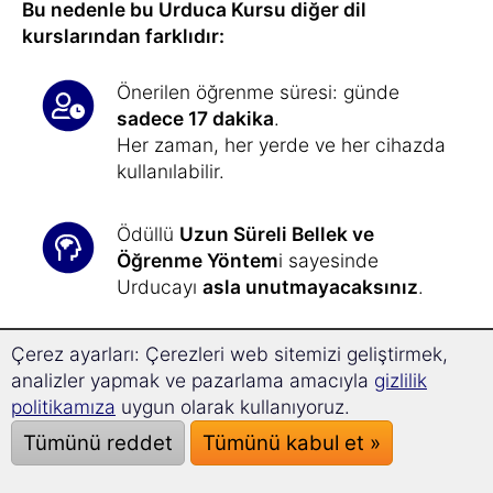
Bu nedenle bu Urduca Kursu diğer dil
kurslarından farklıdır:
Önerilen öğrenme süresi: günde
sadece 17 dakika
.
Her zaman, her yerde ve her cihazda
kullanılabilir.
Ödüllü
Uzun Süreli Bellek ve
Öğrenme Yöntem
i sayesinde
Urducayı
asla unutmayacaksınız
.
Superlearning teknolojisi
sayesinde
Çerez ayarları: Çerezleri web sitemizi geliştirmek,
dinlendirici müziklerle rahatlayabilir,
analizler yapmak ve pazarlama amacıyla
gizlilik
%32 oranında daha hızlı öğrenir
ve
politikamıza
uygun olarak kullanıyoruz.
daha iyi konsantre olabilirsiniz.
Tümünü reddet
Tümünü kabul et »
Urduca öğrenmek
hiç bu kadar kolay