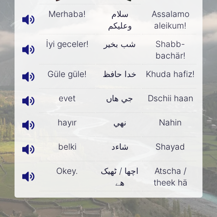
Merhaba!
سلام
Assalamo
وعليکم
aleikum!
İyi geceler!
شب بخير
Shabb-
bachär!
Güle güle!
خدا حافظ
Khuda hafiz!
evet
جي ھاں
Dschii haan
hayır
نھي
Nahin
belki
شاءد
Shayad
Okey.
اچھا / ٹھيک
Atscha /
ھے
theek hä