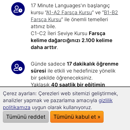
17 Minute Languages'ın başlangıç
kursu “
A1-A2 Farsça Kursu
” ve “
B1-B2
Farsça Kursu
” ile önemli temelleri
attınız bile.
C1-C2 İleri Seviye Kursu
Farsça
kelime dağarcığınızı 2.100 kelime
daha arttır
.
Günde sadece
17 dakikalık öğrenme
süresi
ile etkili ve hedefinize yönelik
bir şekilde öğreneceksiniz.
Yaklaşık
40 saatlik bir eğitimin
ardından
,
C1 ve C2 seviyelerine
Çerez ayarları: Çerezleri web sitemizi geliştirmek,
ulaşacaksınız.
analizler yapmak ve pazarlama amacıyla
gizlilik
politikamıza
uygun olarak kullanıyoruz.
Kelime eğitimi – hızlı, etkili ve
Tümünü reddet
Tümünü kabul et »
eğlenceli:
Bu kurstaki tüm kelimeler