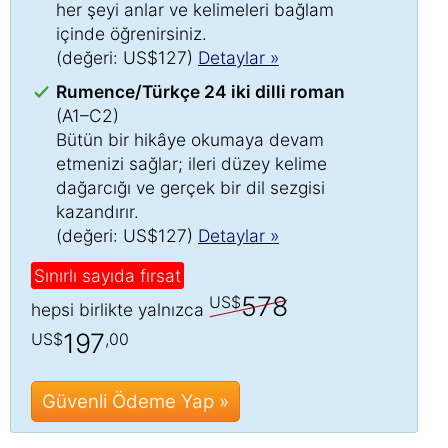
her şeyi anlar ve kelimeleri bağlam
içinde öğrenirsiniz.
(değeri: US$127)
Detaylar »
Rumence/Türkçe 24 iki dilli roman
(A1–C2)
Bütün bir hikâye okumaya devam
etmenizi sağlar; ileri düzey kelime
dağarcığı ve gerçek bir dil sezgisi
kazandırır.
(değeri: US$127)
Detaylar »
Sınırlı sayıda fırsat
578
US$
hepsi birlikte yalnızca
197
US$
,00
Güvenli Ödeme Yap »