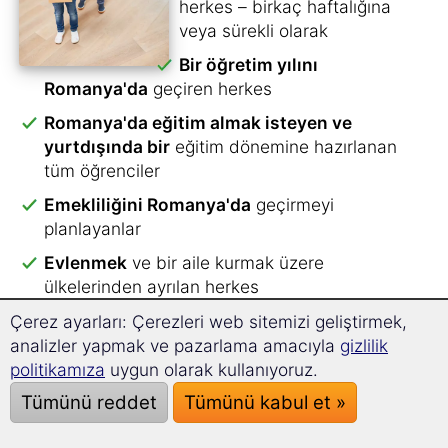
herkes – birkaç haftalığına
veya sürekli olarak
Bir öğretim yılını
Romanya'da
geçiren herkes
Romanya'da eğitim almak isteyen ve
yurtdışında bir
eğitim dönemine hazırlanan
tüm öğrenciler
Emekliliğini Romanya'da
geçirmeyi
planlayanlar
Evlenmek
ve bir aile kurmak üzere
ülkelerinden ayrılan herkes
Romanya'da au pair olarak çalışacak
ve
Çerez ayarları: Çerezleri web sitemizi geliştirmek,
yaşayacak herkes
analizler yapmak ve pazarlama amacıyla
gizlilik
politikamıza
uygun olarak kullanıyoruz.
Uzun bir tatil için Romanya'ya
seyahat
Tümünü reddet
Tümünü kabul et »
eden herkes
Romanya'da staj yapmak
için başvuran