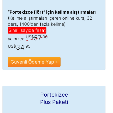
“Portekizce flört” için kelime alıştırmaları
(Kelime alıştırmaları içeren online kurs, 32
ders, 1400'den fazla kelime)
Sınırlı sayıda fırsat
57
US$
,00
yalnızca
34
US$
,95
Güvenli Ödeme Yap »
Portekizce
Plus Paketi