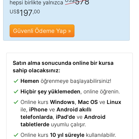
578
hepsi birlikte yalnızca
197
US$
,00
Güvenli Ödeme Yap »
Satın alma sonucunda online bir kursa
sahip olacaksınız:
Hemen
öğrenmeye başlayabilirsiniz!
Hiçbir şey yüklemeden
, online öğrenin.
Online kurs
Windows
,
Mac OS
ve
Linux
ile,
iPhone
ve
Android akıllı
telefonlarda
,
iPad'de
ve
Android
tabletlerde
uyumlu çalışır.
Online kurs
10 yıl süreyle
kullanılabilir.