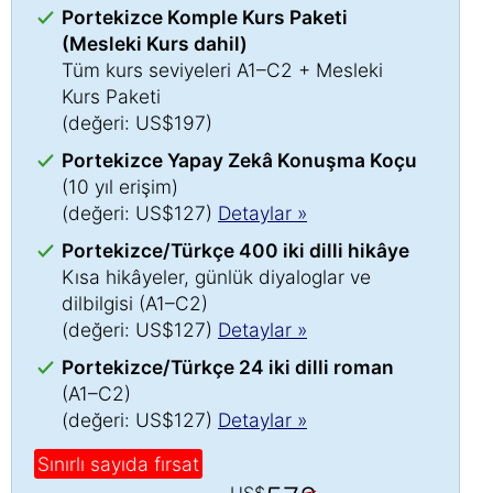
Portekizce Komple Kurs Paketi
(Mesleki Kurs dahil)
Tüm kurs seviyeleri A1–C2 + Mesleki
Kurs Paketi
(değeri: US$197)
Portekizce Yapay Zekâ Konuşma Koçu
(10 yıl erişim)
(değeri: US$127)
Detaylar »
Portekizce/Türkçe 400 iki dilli hikâye
Kısa hikâyeler, günlük diyaloglar ve
dilbilgisi (A1–C2)
(değeri: US$127)
Detaylar »
Portekizce/Türkçe 24 iki dilli roman
(A1–C2)
(değeri: US$127)
Detaylar »
Sınırlı sayıda fırsat
US$