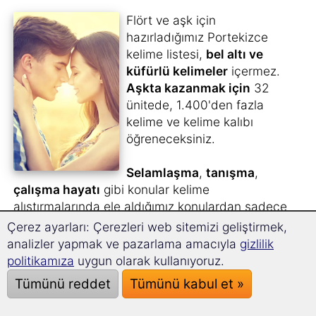
Flört ve aşk için
hazırladığımız Portekizce
kelime listesi,
bel altı ve
küfürlü kelimeler
içermez.
Aşkta kazanmak için
32
ünitede, 1.400'den fazla
kelime ve kelime kalıbı
öğreneceksiniz.
Selamlaşma
,
tanışma
,
çalışma hayatı
gibi konular kelime
alıştırmalarında ele aldığımız konulardan sadece
birkaçı.
Çerez ayarları: Çerezleri web sitemizi geliştirmek,
Çünkü etrafınızda olup bitenleri anlarsanız, hiçbir
analizler yapmak ve pazarlama amacıyla
gizlilik
şey bilmediğinizi söyleyemezsiniz...
politikamıza
uygun olarak kullanıyoruz.
Tümünü reddet
Tümünü kabul et »
Heyecan verici bir ek kurs – bekarlar ve çiftler
için.