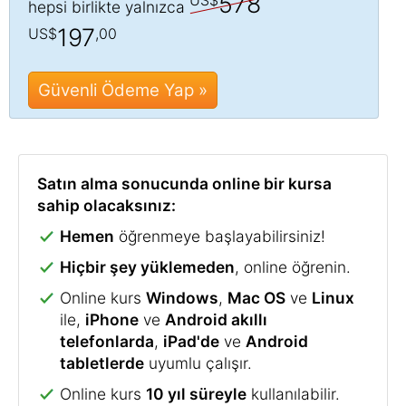
578
hepsi birlikte yalnızca
197
US$
,00
Güvenli Ödeme Yap »
Satın alma sonucunda online bir kursa
sahip olacaksınız:
Hemen
öğrenmeye başlayabilirsiniz!
Hiçbir şey yüklemeden
, online öğrenin.
Online kurs
Windows
,
Mac OS
ve
Linux
ile,
iPhone
ve
Android akıllı
telefonlarda
,
iPad'de
ve
Android
tabletlerde
uyumlu çalışır.
Online kurs
10 yıl süreyle
kullanılabilir.