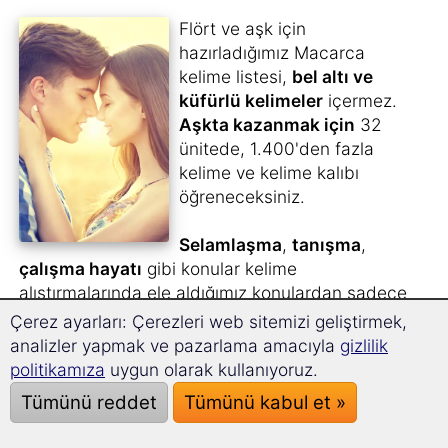
Flört ve aşk için
hazırladığımız Macarca
kelime listesi,
bel altı ve
küfürlü kelimeler
içermez.
Aşkta kazanmak için
32
ünitede, 1.400'den fazla
kelime ve kelime kalıbı
öğreneceksiniz.
Selamlaşma
,
tanışma
,
çalışma hayatı
gibi konular kelime
alıştırmalarında ele aldığımız konulardan sadece
birkaçı.
Çerez ayarları: Çerezleri web sitemizi geliştirmek,
Çünkü etrafınızda olup bitenleri anlarsanız, hiçbir
analizler yapmak ve pazarlama amacıyla
gizlilik
şey bilmediğinizi söyleyemezsiniz...
politikamıza
uygun olarak kullanıyoruz.
Tümünü reddet
Tümünü kabul et »
Heyecan verici bir ek kurs – bekarlar ve çiftler
için.