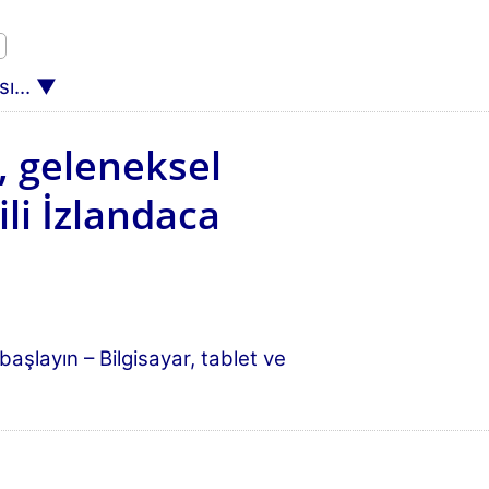
ı...
, geleneksel
li İzlandaca
şlayın – Bilgisayar, tablet ve