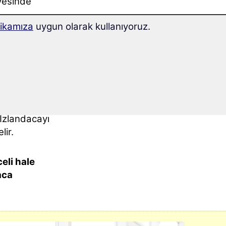
yesinde
itikamıza
uygun olarak kullanıyoruz.
zlı
eğinizi
 İzlandacayı
lir.
eli hale
aca