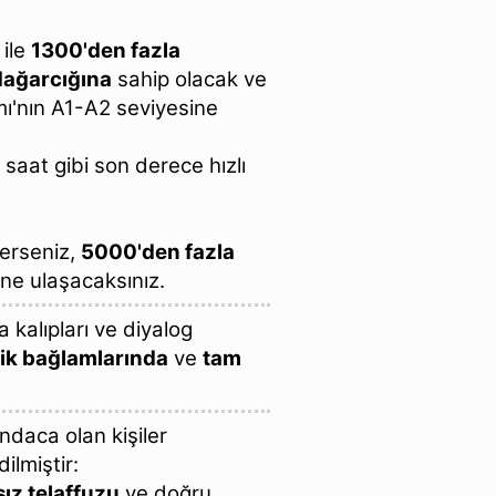
 ile
1300'den fazla
dağarcığına
sahip olacak ve
mı'nın A1-A2 seviyesine
saat gibi son derece hızlı
erseniz,
5000'den fazla
e ulaşacaksınız.
kalıpları ve diyalog
ik bağlamlarında
ve
tam
ndaca olan kişiler
lmiştir:
ız telaffuzu
ve doğru