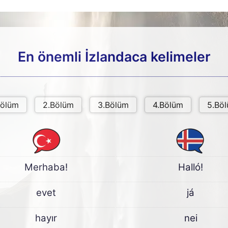
En önemli İzlandaca kelimeler
Merhaba!
Halló!
evet
já
hayır
nei