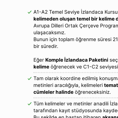
A1-A2 Temel Seviye İzlandaca Kursu
kelimeden oluşan temel bir kelime 
Avrupa Dilleri Ortak Çerçeve Progra
ulaşacaksınız.
Bunun için toplam öğrenme süresi 21 
bir süredir.
Eğer
Komple İzlandaca Paketini
seç
kelime
öğrenecek ve C1-C2 seviyesin
Tam olarak koordine edilmiş konuşma 
metinleri aracılığıyla, kelimeleri
temat
cümleler halinde
öğreneceksiniz.
Tüm kelimeler ve metinler anadili İzla
tarafından kayıt stüdyosunda kaydedi
Bu şekilde en baştan itibaren
aksans