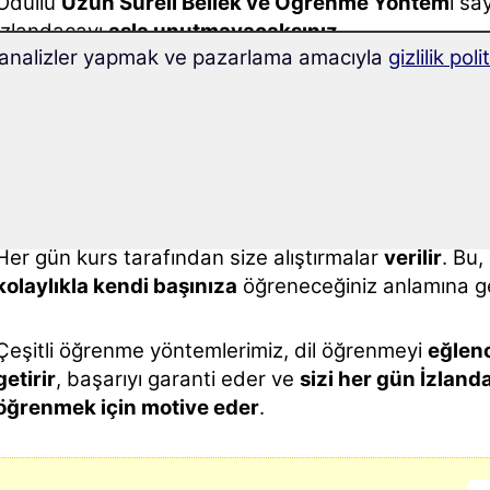
Ödüllü
Uzun Süreli Bellek ve Öğrenme Yöntem
i sa
İzlandacayı
asla unutmayacaksınız
.
k, analizler yapmak ve pazarlama amacıyla
gizlilik pol
Superlearning teknolojisi
ile
%32 oranında daha hı
öğrenme
başarısı elde edin ve konsantrasyon yeten
artırın.
İzlandaca öğrenmek
hiç bu kadar kolay olmamıştı
:
Her gün kurs tarafından size alıştırmalar
verilir
. Bu,
kolaylıkla kendi başınıza
öğreneceğiniz anlamına ge
Çeşitli öğrenme yöntemlerimiz, dil öğrenmeyi
eğlenc
getirir
, başarıyı garanti eder ve
sizi her gün İzland
öğrenmek için motive eder
.