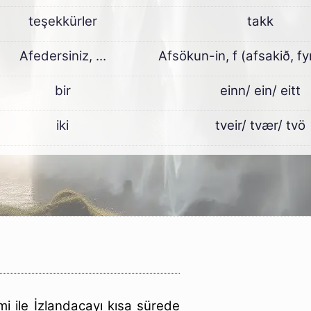
teşekkürler
takk
Afedersiniz, ...
Afsökun-in, f (afsakið, fy
bir
einn/ ein/ eitt
iki
tveir/ tvær/ tvö
:
i ile İzlandacayı kısa sürede