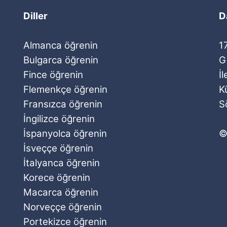
Diller
D
Almanca öğrenin
1
Bulgarca öğrenin
G
Fince öğrenin
İ
Flemenkçe öğrenin
K
Fransızca öğrenin
S
İngilizce öğrenin
İspanyolca öğrenin
©
İsveççe öğrenin
İtalyanca öğrenin
Korece öğrenin
Macarca öğrenin
Norveççe öğrenin
Portekizce öğrenin