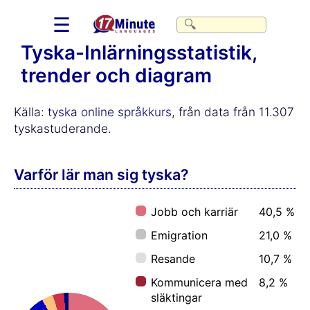
☰
Tyska-Inlärningsstatistik,
trender och diagram
Källa:
tyska online språkkurs
, från data från 11.307
tyskastuderande.
Varför lär man sig tyska?
Jobb och karriär
40,5 %
Emigration
21,0 %
Resande
10,7 %
Kommunicera med
8,2 %
släktingar