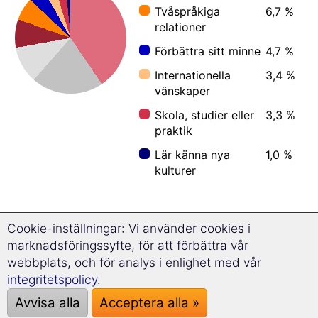
Tvåspråkiga
6,7 %
relationer
Förbättra sitt minne
4,7 %
Internationella
3,4 %
vänskaper
Skola, studier eller
3,3 %
praktik
Lär känna nya
1,0 %
kulturer
Cookie-inställningar: Vi använder cookies i
Hur gamla är de som lär sig tyska?
marknadsföringssyfte, för att förbättra vår
webbplats, och för analys i enlighet med vår
integritetspolicy
.
Mobil (iOS, Android)
Avvisa alla
Acceptera alla »
PC (Windows, Mac, Linux)