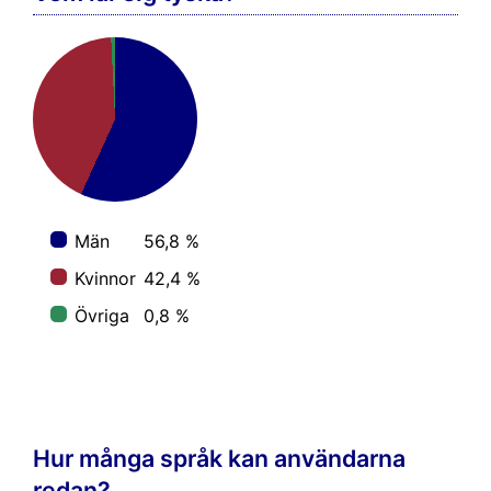
Män
56,8 %
Kvinnor
42,4 %
Övriga
0,8 %
Hur många språk kan användarna
redan?