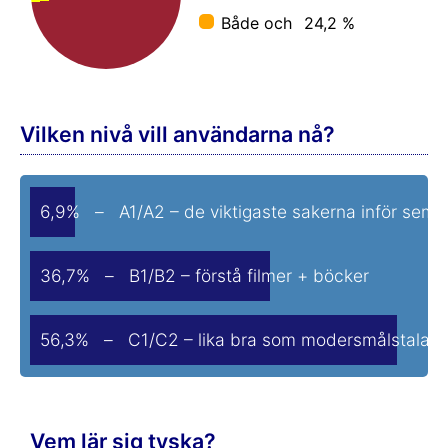
Både och
24,2 %
Vilken nivå vill användarna nå?
6,9% – A1/A2 – de viktigaste sakerna inför seme
36,7% – B1/B2 – förstå filmer + böcker
56,3% – C1/C2 – lika bra som modersmålstalare
Vem lär sig tyska?