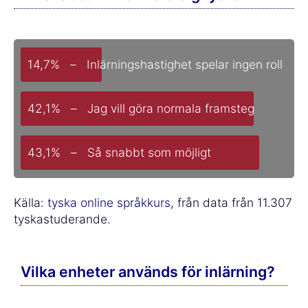
14,7% – Inlärningshastighet spelar ingen roll
42,1% – Jag vill göra normala framsteg
43,1% – Så snabbt som möjligt
Källa:
tyska online språkkurs
, från data från 11.307
tyskastuderande.
Vilka enheter används för inlärning?