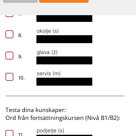
uhani (m)
7.
okolje (s)
8.
glava (ž)
9.
servis (m)
10.
Testa dina kunskaper:
Ord från fortsättningskursen (Nivå B1/B2):
podjetje (s)
11.