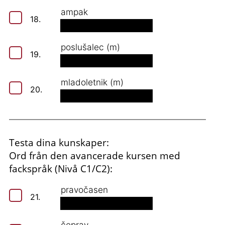
ampak
18.
poslušalec (m)
19.
mladoletnik (m)
20.
Testa dina kunskaper:
Ord från den avancerade kursen med
fackspråk (Nivå C1/C2):
pravočasen
21.
čeprav