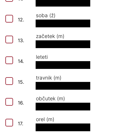
soba (ž)
12.
začetek (m)
13.
leteti
14.
travnik (m)
15.
občutek (m)
16.
orel (m)
17.