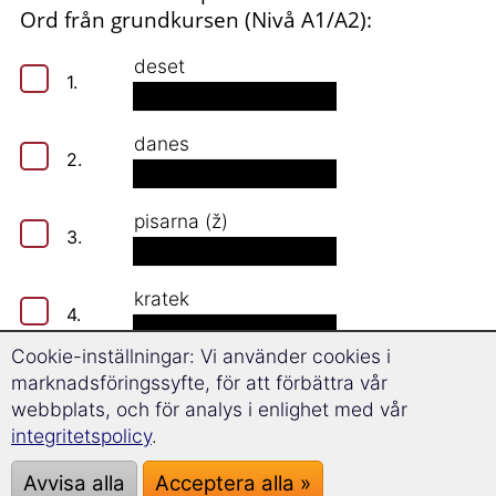
Ord från grundkursen (Nivå A1/A2):
deset
1.
danes
2.
pisarna (ž)
3.
kratek
4.
Cookie-inställningar: Vi använder cookies i
fascinanten
marknadsföringssyfte, för att förbättra vår
5.
webbplats, och för analys i enlighet med vår
integritetspolicy
.
oblačila (s)
6.
Avvisa alla
Acceptera alla »